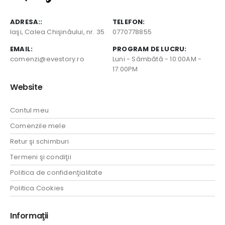
ADRESA::
TELEFON:
Iaşi, Calea Chişinăului, nr. 35
0770778855
EMAIL:
PROGRAM DE LUCRU:
comenzi@evestory.ro
Luni - Sâmbătă - 10:00AM -
17:00PM
Website
Contul meu
Comenzile mele
Retur şi schimburi
Termeni şi condiţii
Politica de confidenţialitate
Politica Cookies
Informaţii