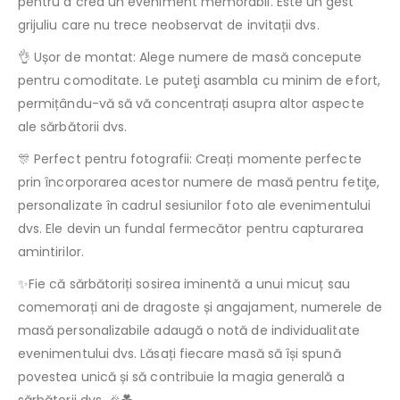
pentru a crea un eveniment memorabil. Este un gest
grijuliu care nu trece neobservat de invitații dvs.
👌 Ușor de montat: Alege numere de masă concepute
pentru comoditate. Le puteţi asambla cu minim de efort,
permițându-vă să vă concentrați asupra altor aspecte
ale sărbătorii dvs.
🎊 Perfect pentru fotografii: Creați momente perfecte
prin încorporarea acestor numere de masă pentru fetiţe,
personalizate în cadrul sesiunilor foto ale evenimentului
dvs. Ele devin un fundal fermecător pentru capturarea
amintirilor.
✨Fie că sărbătoriți sosirea iminentă a unui micuț sau
comemorați ani de dragoste și angajament, numerele de
masă personalizabile adaugă o notă de individualitate
evenimentului dvs. Lăsați fiecare masă să își spună
povestea unică și să contribuie la magia generală a
sărbătorii dvs. 🎉💑