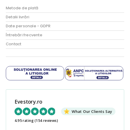
Metode de plată
Detalii livrări
Date personale - GDPR
Întrebări frecvente
Contact
Evestory.ro
What Our Clients Say
4.95 rating
(154 reviews)