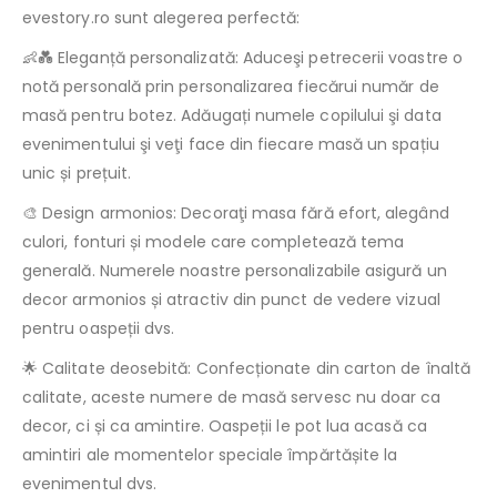
evestory.ro sunt alegerea perfectă:
👶💑 Eleganță personalizată: Aduceşi petrecerii voastre o
notă personală prin personalizarea fiecărui număr de
masă pentru botez. Adăugați numele copilului şi data
evenimentului şi veţi face din fiecare masă un spațiu
unic și prețuit.
🎨 Design armonios: Decoraţi masa fără efort, alegând
culori, fonturi și modele care completează tema
generală. Numerele noastre personalizabile asigură un
decor armonios și atractiv din punct de vedere vizual
pentru oaspeții dvs.
🌟 Calitate deosebită: Confecționate din carton de înaltă
calitate, aceste numere de masă servesc nu doar ca
decor, ci și ca amintire. Oaspeții le pot lua acasă ca
amintiri ale momentelor speciale împărtășite la
evenimentul dvs.