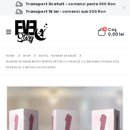
Transport Gratuit
• comenzi peste 300 Ron
Transport 16 lei
• comenzi sub 300 Ron
0
Coş
0,00
lei
HOME
SHOP
BOTEZ
,
NUMERE DE MASĂ
NUMERE DE MASĂ BOTEZ PENTRU FETIŢE CU URSULEŢ CU BALOANE, FUNDAL ROZ,
20X29CM, CARTON LUCIOS 240G