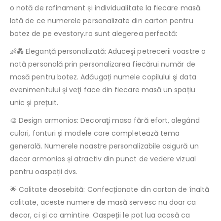
o notă de rafinament și individualitate la fiecare masă.
Iată de ce numerele personalizate din carton pentru
botez de pe evestory.ro sunt alegerea perfectă:
👶💑 Eleganță personalizată: Aduceşi petrecerii voastre o
notă personală prin personalizarea fiecărui număr de
masă pentru botez. Adăugați numele copilului şi data
evenimentului şi veţi face din fiecare masă un spațiu
unic și prețuit.
🎨 Design armonios: Decoraţi masa fără efort, alegând
culori, fonturi și modele care completează tema
generală. Numerele noastre personalizabile asigură un
decor armonios și atractiv din punct de vedere vizual
pentru oaspeții dvs.
🌟 Calitate deosebită: Confecționate din carton de înaltă
calitate, aceste numere de masă servesc nu doar ca
decor, ci și ca amintire. Oaspeții le pot lua acasă ca