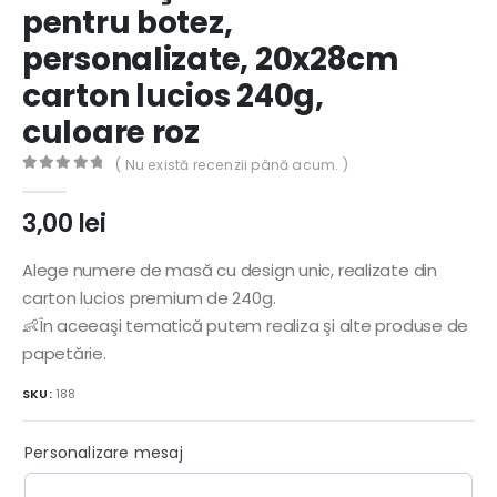
pentru botez,
personalizate, 20x28cm
carton lucios 240g,
culoare roz
( Nu există recenzii până acum. )
0
out of 5
3,00
lei
Alege numere de masă cu design unic, realizate din
carton lucios premium de 240g.
👶În aceeaşi tematică putem realiza şi alte produse de
papetărie.
SKU:
188
Personalizare mesaj