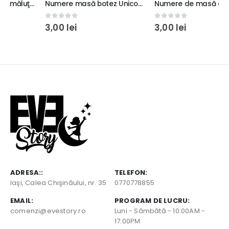
Numere masă botez Unicorn şi Castel, 20x29cm, carton lucios 240g, culoare roz
Numere de masă cu Albinuţă, 20x9cm, carton lucios 240g, culori negru cu galben
0
out of 5
0
out of 5
3,00
lei
3,00
lei
ADRESA::
TELEFON:
Iaşi, Calea Chişinăului, nr. 35
0770778855
EMAIL:
PROGRAM DE LUCRU:
comenzi@evestory.ro
Luni - Sâmbătă - 10:00AM -
17:00PM