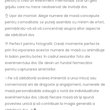
pentru a crea un eveniment memorabil. Este un gest
grijuliu care nu trece neobservat de invitații dvs.
👌 Ușor de montat: Alege numere de masă concepute
pentru comoditate. Le puteţi asambla cu minim de efort,
permițându-vă să vă concentrați asupra altor aspecte
ale sărbătorii dvs.
🎊 Perfect pentru fotografii: Creați momente perfecte
prin încorporarea acestor numere de masă cu animăluţe
în balon pentru botez în cadrul sesiunilor foto ale
evenimentului dvs. Ele devin un fundal fermecător
pentru capturarea amintirilor.
✨Fie că sărbătoriți sosirea iminentă a unui micuț sau
comemorați ani de dragoste și angajament, numerele de
masă personalizabile adaugă o notă de individualitate
evenimentului dvs. Lăsați fiecare masă să își spună
povestea unică și să contribuie la magia generală a