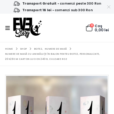
Transport Gratuit
• comenzi peste 300 Ron
Transport 16 lei
• comenzi sub 300 Ron
0
Coş
0,00
lei
HOME
SHOP
BOTEZ
,
NUMERE DE MASĂ
NUMERE DE MASĂ CU ANIMĂLUŢE ÎN BALON PENTRU BOTEZ, PERSONALIZATE,
20X28CM CARTON LUCIOS 240G, CULOARE ROZ