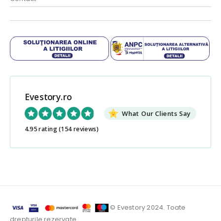
Evestory.ro
What Our Clients Say
4.95 rating
(154 reviews)
© Evestory 2024. Toate
drepturile rezervate.