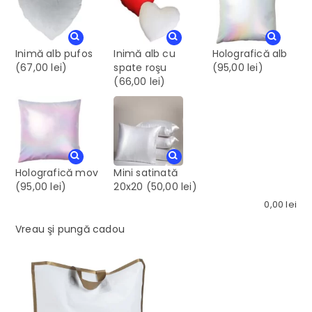
Inimă alb pufos
Inimă alb cu
Holografică alb
(67,00 lei)
spate roşu
(95,00 lei)
(66,00 lei)
Holografică mov
Mini satinată
(95,00 lei)
20x20
(50,00 lei)
0,00
lei
Vreau şi pungă cadou