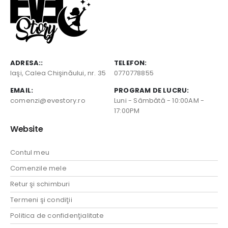
ADRESA::
TELEFON:
Iaşi, Calea Chişinăului, nr. 35
0770778855
EMAIL:
PROGRAM DE LUCRU:
comenzi@evestory.ro
Luni - Sâmbătă - 10:00AM -
17:00PM
Website
Contul meu
Comenzile mele
Retur şi schimburi
Termeni şi condiţii
Politica de confidenţialitate