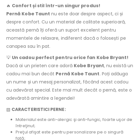
🔥
Confort și stil într-un singur produs!
Pernă Kobe Taunt
nu este doar despre aspect, ci și
despre confort. Cu un material de calitate superioară,
această pernă îți oferă un suport excelent pentru
momentele de relaxare, indiferent dacă o folosești pe
canapea sau în pat.
💡
Un cadou perfect pentru orice fan Kobe Bryant!
Dacă ai un prieten care adoră
Kobe Bryant
, nu există un
cadou mai bun decât
Pernă Kobe Taunt
. Poți adăuga
un nume și un mesaj personalizat, făcând acest cadou
cu adevărat special. Este mai mult decât o pernă, este o
adevărată amintire a legendei!
▧
CARACTERISTICI PERNE:
Materialul este anti-alergic şi anti-fungic, foarte uşor de
întreţinut;
Preţul afişat este pentru personalizare pe o singură
faţă;