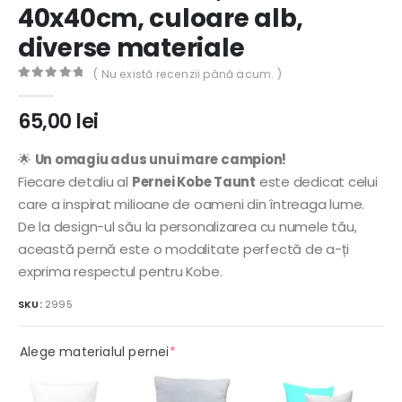
40x40cm, culoare alb,
diverse materiale
( Nu există recenzii până acum. )
0
out of 5
65,00
lei
🌟
Un omagiu adus unui mare campion!
Fiecare detaliu al
Pernei Kobe Taunt
este dedicat celui
care a inspirat milioane de oameni din întreaga lume.
De la design-ul său la personalizarea cu numele tău,
această pernă este o modalitate perfectă de a-ți
exprima respectul pentru Kobe.
SKU:
2995
(required)
Alege materialul pernei
*