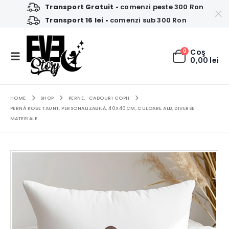
Transport Gratuit
• comenzi peste 300 Ron
Transport 16 lei
• comenzi sub 300 Ron
0
Coş
0,00
lei
HOME
SHOP
PERNE
,
CADOURI COPII
PERNĂ KOBE TAUNT, PERSONALIZABILĂ, 40X40CM, CULOARE ALB, DIVERSE
MATERIALE