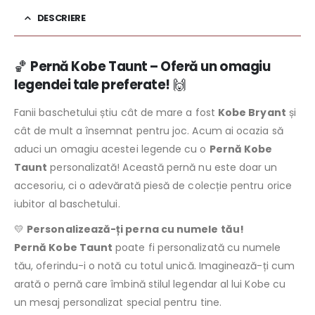
DESCRIERE
🏀
Pernă Kobe Taunt – Oferă un omagiu
legendei tale preferate!
🙌
Fanii baschetului știu cât de mare a fost
Kobe Bryant
și
cât de mult a însemnat pentru joc. Acum ai ocazia să
aduci un omagiu acestei legende cu o
Pernă Kobe
Taunt
personalizată! Această pernă nu este doar un
accesoriu, ci o adevărată piesă de colecție pentru orice
iubitor al baschetului.
💛
Personalizează-ți perna cu numele tău!
Pernă Kobe Taunt
poate fi personalizată cu numele
tău, oferindu-i o notă cu totul unică. Imaginează-ți cum
arată o pernă care îmbină stilul legendar al lui Kobe cu
un mesaj personalizat special pentru tine.