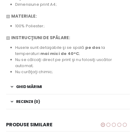
Dimensiune print A4;
▧
MATERIALE:
100% Poliester;
▧
INSTRUCŢIUNI DE SPĂLARE:
Husele sunt detaşabile şi se spală
pe dos
la
temperaturi
mai mici de 40°C
;
Nu se călcaţi direct pe print şi nu folosiţi uscător
automat;
Nu curăţaţi chimic;
GHID MĂRIMI
RECENZII (0)
PRODUSE SIMILARE