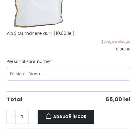
Albă cu mânere aurii
(10,00 lei)
Şterge selecţia
0,00
lei
(required)
Personalizare nume
*
Total
65,00
lei
ADAUGĂ ÎN COȘ