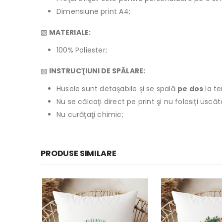
Dimensiune print A4;
▧
MATERIALE:
100% Poliester;
▧
INSTRUCŢIUNI DE SPĂLARE:
Husele sunt detaşabile şi se spală
pe dos
la t
Nu se călcaţi direct pe print şi nu folosiţi usc
Nu curăţaţi chimic;
PRODUSE SIMILARE