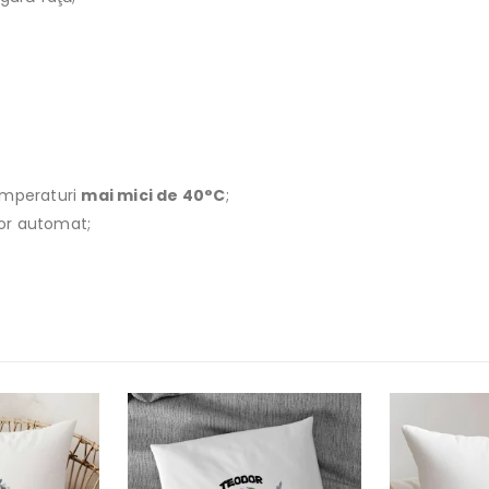
emperaturi
mai mici de 40°C
;
ător automat;