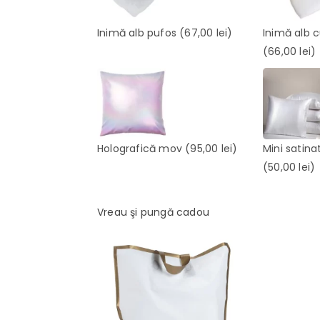
Inimă alb pufos
(67,00 lei)
Inimă alb 
(66,00 lei)
Holografică mov
(95,00 lei)
Mini satina
(50,00 lei)
Vreau şi pungă cadou