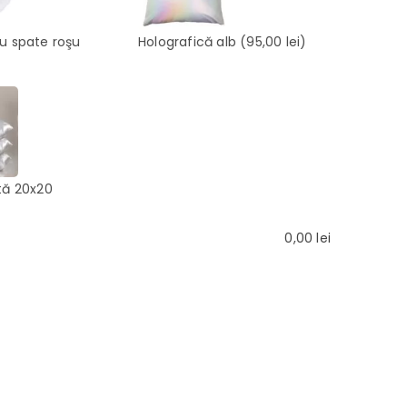
cu spate roşu
Holografică alb
(95,00 lei)
tă 20x20
0,00
lei