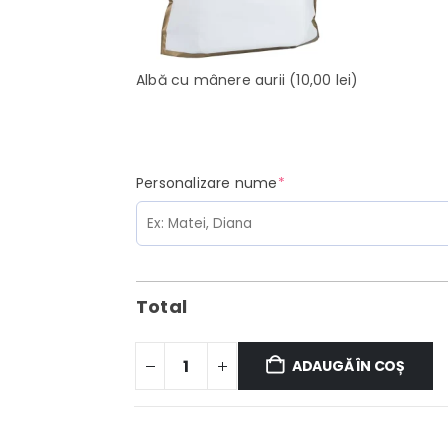
Albă cu mânere aurii
(10,00 lei)
(required)
Personalizare nume
*
Total
ADAUGĂ ÎN COȘ