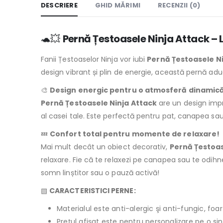
DESCRIERE
GHID MĂRIMI
RECENZII (0)
🐢💥
Pernă Țestoasele Ninja Attack – L
Fanii Țestoaselor Ninja vor iubi
Pernă Țestoasele Ni
design vibrant și plin de energie, această pernă ad
🎨
Design energic pentru o atmosferă dinamic
Pernă Țestoasele Ninja Attack
are un design impre
al casei tale. Este perfectă pentru pat, canapea sau
💤
Confort total pentru momente de relaxare!
Mai mult decât un obiect decorativ,
Pernă Țestoas
relaxare. Fie că te relaxezi pe canapea sau te odihn
somn linștitor sau o pauză activă!
▧
CARACTERISTICI PERNE:
Materialul este anti-alergic şi anti-fungic, foar
Preţul afişat este pentru personalizare pe o si