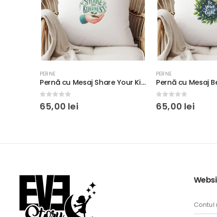
PERNE
PERNE
Pernă cu Mesaj Make A Difference, 40x40cm, culoare alb, diverse materiale
Pernă cu Mesaj Share Your Kindness, 40x40cm, culoare alb, diverse materiale
0
out of 5
0
out of 5
65,00
lei
65,00
lei
Websi
Contul