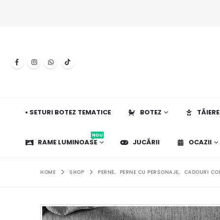
• SETURI BOTEZ TEMATICE
BOTEZ
TĂIERE
NOU
RAME LUMINOASE
JUCĂRII
OCAZII
HOME
SHOP
PERNE
,
PERNE CU PERSONAJE
,
CADOURI COP