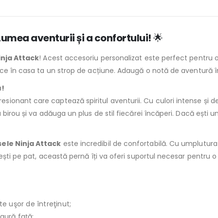
umea aventurii și a confortului!
🌟
nja Attack
! Acest accesoriu personalizat este perfect pentru o
uce în casa ta un strop de acțiune. Adaugă o notă de aventură 
ă!
sionant care captează spiritul aventurii. Cu culori intense și d
 birou și va adăuga un plus de stil fiecărei încăperi. Dacă ești 
ele Ninja Attack
este incredibil de confortabilă. Cu umplutur
ești pe pat, această pernă îți va oferi suportul necesar pentru o
te uşor de întreţinut;
ngură faţă;