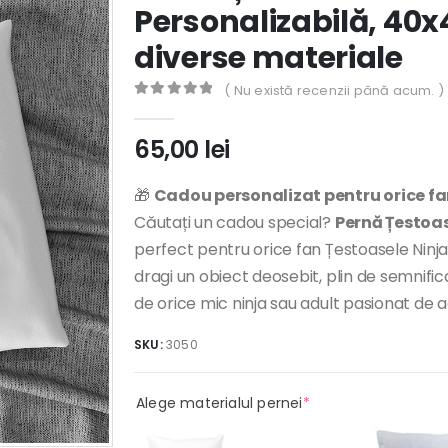
Personalizabilă, 40x
diverse materiale
( Nu există recenzii până acum. )
0
out of 5
65,00
lei
🎁
Cadou personalizat pentru orice fa
Căutați un cadou special?
Pernă Țestoas
perfect pentru orice fan Țestoasele Ninj
dragi un obiect deosebit, plin de semnifi
de orice mic ninja sau adult pasionat de
SKU:
3050
(required)
Alege materialul pernei
*