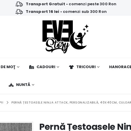
Transport Gratuit
• comenzi peste 300 Ron
Transport 16 lei
• comenzi sub 300 Ron
 DE MOŢ
CADOURI
TRICOURI
HANORAC
NUNTĂ
II
PERNĂ ȚESTOASELE NINJA ATTACK, PERSONALIZABILĂ, 40X40CM, CULOARE
Pernă Țestoasele Nin