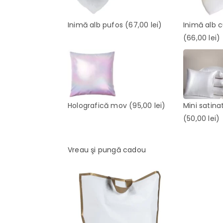
Inimă alb pufos
(67,00 lei)
Inimă alb 
(66,00 lei)
Holografică mov
(95,00 lei)
Mini satina
(50,00 lei)
Vreau şi pungă cadou