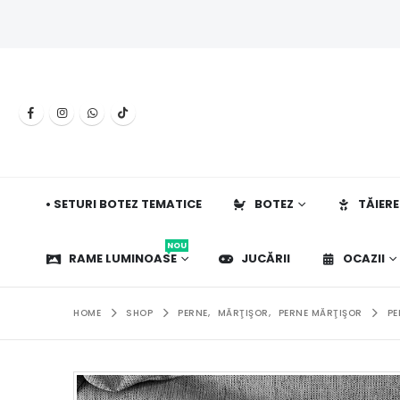
• SETURI BOTEZ TEMATICE
BOTEZ
TĂIERE
NOU
RAME LUMINOASE
JUCĂRII
OCAZII
HOME
SHOP
PERNE
,
MĂRŢIŞOR
,
PERNE MĂRŢIŞOR
PE