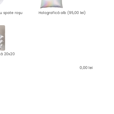
cu spate roşu
Holografică alb
(95,00 lei)
tă 20x20
0,00
lei