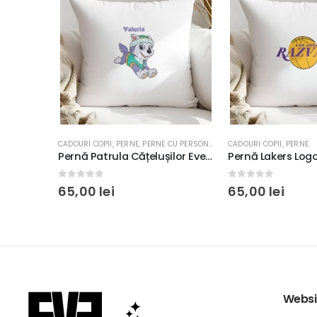
CADOURI COPII
,
PERNE
,
PERNE CU PERSONAJE
CADOURI COPII
,
PERNE
Pernă Kobe Power Throw, Personalizabilă, 40x40cm, culoare alb, diverse materiale
Pernă Patrula Cățelușilor Everest, Personalizabilă, 40x40cm, culoare alb, diverse materiale
0
out of 5
0
out of 5
65,00
lei
65,00
lei
Websi