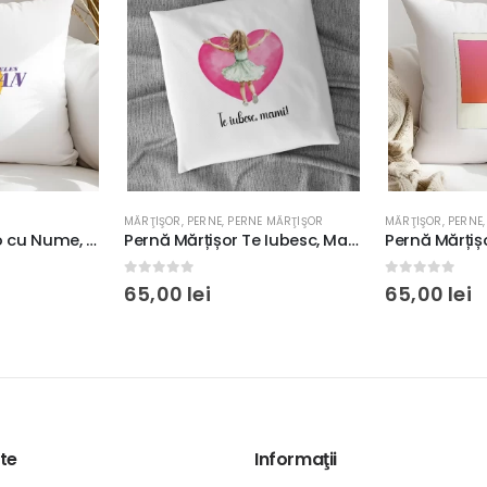
MĂRŢIŞOR
,
PERNE
,
PERNE MĂRŢIŞOR
MĂRŢIŞOR
,
PERNE
Pernă Lakers Logo cu Nume, Personalizabilă, 40x40cm, culoare alb, diverse materiale
Pernă Mărțișor Te Iubesc, Mami!, 40x40cm, diverse materiale
0
out of 5
0
out of 5
65,00
lei
65,00
lei
te
Informaţii