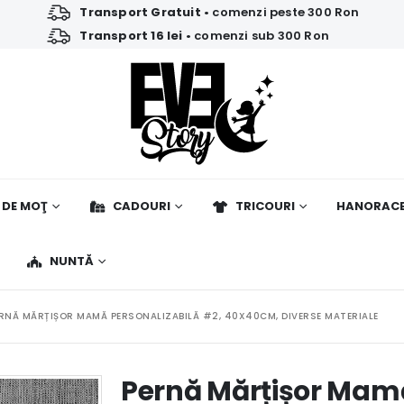
Transport Gratuit
• comenzi peste 300 Ron
Transport 16 lei
• comenzi sub 300 Ron
 DE MOŢ
CADOURI
TRICOURI
HANORAC
NUNTĂ
RNĂ MĂRȚIȘOR MAMĂ PERSONALIZABILĂ #2, 40X40CM, DIVERSE MATERIALE
Pernă Mărțișor Mamă