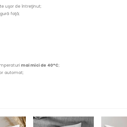
te uşor de întreţinut;
ngură faţă;
emperaturi
mai mici de 40°C
;
ător automat;