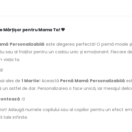
de Mărțișor pentru Mama Ta!
💖
mă Personalizabilă
este alegerea perfectă! O pernă moale și 
 sau al fraților pentru un cadou unic și emoționant. Fiecare det
 viața ta.
🌸
mai ales de
1 Martie
! Această
Pernă Mamă Personalizabilă
est
un astfel de dar. Personalizarea o face unică, iar mesajul delic
Contează
🎨
at! Adaugă numele copilului sau al copiilor pentru un efect e
 tale infinite.