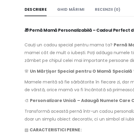
DESCRIERE
GHID MĂRIMI
RECENZII (0)
🎁
Pernă Mamă Personalizabilă – Cadoul Perfect 
Cauți un cadou special pentru mama ta?
Pernă Ma
mamei cât de mult o iubești. Poți adăuga numele tău
zâmbet pe chipul celei mai importante persoane din
🌸
Un Mărțișor Special pentru O Mamă Specială
Mamele merită să fie sărbătorite în fiecare zi, dar 
de vârstă, orice mamă va fi încântată să primească 
🎨
Personalizare Unică – Adaugă Numele Care 
Transformă această pernă într-un cadou personaliz
doar un simplu obiect decorativ, ci un simbol al iubirii
▧
CARACTERISTICI PERNE: