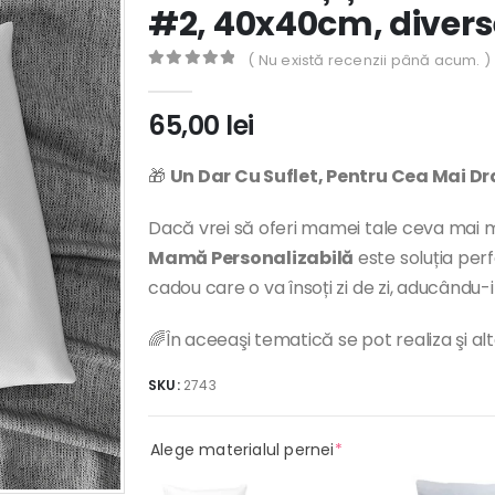
#2, 40x40cm, divers
( Nu există recenzii până acum. )
0
out of 5
65,00
lei
🎁
Un Dar Cu Suflet, Pentru Cea Mai D
Dacă vrei să oferi mamei tale ceva mai m
Mamă Personalizabilă
este soluția pe
cadou care o va însoți zi de zi, aducându-i
🌈În aceeaşi tematică se pot realiza şi al
SKU:
2743
(required)
Alege materialul pernei
*