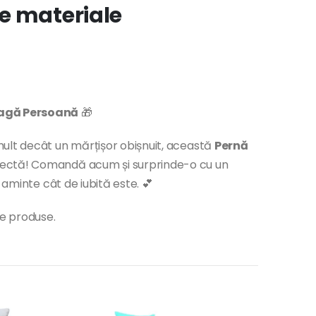
e materiale
ragă Persoană
🎁
ult decât un mărțișor obișnuit, această
Pernă
rfectă! Comandă acum și surprinde-o cu un
 aminte cât de iubită este. 💕
te produse.