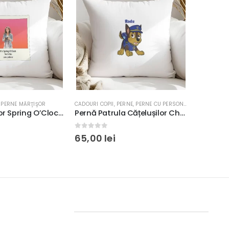
,
PERNE MĂRŢIŞOR
CADOURI COPII
,
PERNE
,
PERNE CU PERSONAJE
PERNE
Pernă Mărțișor Spring O’Clock, 40x40cm, diverse materiale
Pernă Patrula Cățelușilor Chase, Personalizabilă, 40x40cm, culoare alb, diverse materiale
0
out of 5
0
out o
65,00
lei
65,00