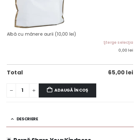
Albă cu mânere aurii
(10,00 lei)
Şterge selecţia
0,00
lei
Total
65,00
lei
ADAUGĂ ÎN COȘ
DESCRIERE