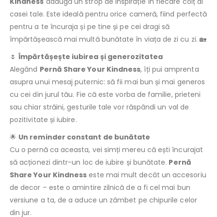
Kindness
adaugă un strop de inspirație în fiecare colț al
casei tale. Este ideală pentru orice cameră, fiind perfectă
pentru a te încuraja și pe tine și pe cei dragi să
împărtășească mai multă bunătate în viața de zi cu zi. 🏡
🌷
Împărtășește iubirea și generozitatea
Alegând
Pernă Share Your Kindness
, îți pui amprenta
asupra unui mesaj puternic: să fii mai bun și mai generos
cu cei din jurul tău. Fie că este vorba de familie, prieteni
sau chiar străini, gesturile tale vor răspândi un val de
pozitivitate și iubire.
🌟
Un reminder constant de bunătate
Cu o pernă ca aceasta, vei simți mereu că ești încurajat
să acționezi dintr-un loc de iubire și bunătate.
Pernă
Share Your Kindness
este mai mult decât un accesoriu
de decor – este o amintire zilnică de a fi cel mai bun
versiune a ta, de a aduce un zâmbet pe chipurile celor
din jur.