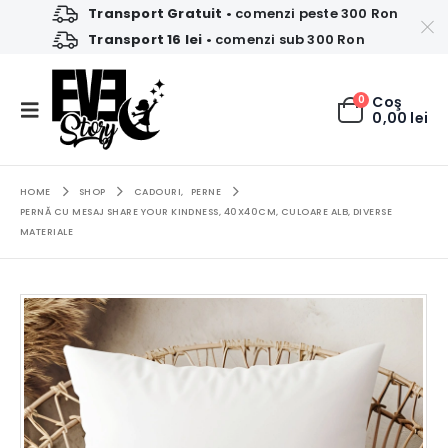
Transport Gratuit
• comenzi peste 300 Ron
Transport 16 lei
• comenzi sub 300 Ron
0
Coş
0,00
lei
HOME
SHOP
CADOURI
,
PERNE
PERNĂ CU MESAJ SHARE YOUR KINDNESS, 40X40CM, CULOARE ALB, DIVERSE
MATERIALE