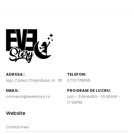
ADRESA::
TELEFON:
Iaşi, Calea Chişinăului, nr. 35
0770778855
EMAIL:
PROGRAM DE LUCRU:
comenzi@evestory.ro
Luni - Sâmbătă - 10:00AM -
17:00PM
Website
Contul meu