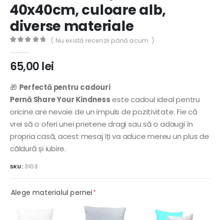
40x40cm, culoare alb,
diverse materiale
( Nu există recenzii până acum. )
0
out of 5
65,00
lei
🎁
Perfectă pentru cadouri
Pernă Share Your Kindness
este cadoul ideal pentru
oricine are nevoie de un impuls de pozitivitate. Fie că
vrei să o oferi unei prietene dragi sau să o adaugi în
propria casă, acest mesaj îți va aduce mereu un plus de
căldură și iubire.
SKU:
3103
(required)
Alege materialul pernei
*