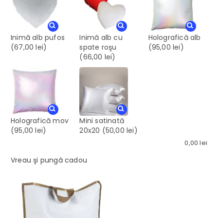
Inimă alb pufos
Inimă alb cu
Holografică alb
(67,00 lei)
spate roşu
(95,00 lei)
(66,00 lei)
Holografică mov
Mini satinată
(95,00 lei)
20x20
(50,00 lei)
0,00
lei
Vreau şi pungă cadou