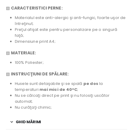
▧
CARACTERISTICI PERNE:
Materialul este anti-alergic şi anti-fungic, foarte uşor de
întreţinut;
Preţul afişat este pentru personalizare pe o singură
faţă;
Dimensiune print A4;
▧
MATERIALE:
100% Poliester;
▧
INSTRUCŢIUNI DE SPĂLARE:
Husele sunt detaşabile şi se spală
pe dos
la
temperaturi
mai mici de 40°C
;
Nu se călcaţi direct pe print şi nu folosiţi uscător
automat;
Nu curăţaţi chimic;
GHID MĂRIMI