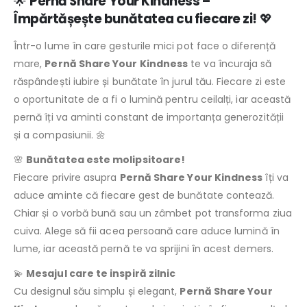
🌟
Pernă Share Your Kindness –
Împărtășește bunătatea cu fiecare zi!
💖
Într-o lume în care gesturile mici pot face o diferență
mare,
Pernă Share Your Kindness
te va încuraja să
răspândești iubire și bunătate în jurul tău. Fiecare zi este
o oportunitate de a fi o lumină pentru ceilalți, iar această
pernă îți va aminti constant de importanța generozității
și a compasiunii. 🌼
🌸
Bunătatea este molipsitoare!
Fiecare privire asupra
Pernă Share Your Kindness
îți va
aduce aminte că fiecare gest de bunătate contează.
Chiar și o vorbă bună sau un zâmbet pot transforma ziua
cuiva. Alege să fii acea persoană care aduce lumină în
lume, iar această pernă te va sprijini în acest demers.
💫
Mesajul care te inspiră zilnic
Cu designul său simplu și elegant,
Pernă Share Your