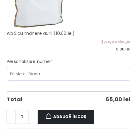
Albă cu mânere aurii
(10,00 lei)
Şterge selecţia
0,00
lei
(required)
Personalizare nume
*
Total
65,00
lei
ADAUGĂ ÎN COȘ