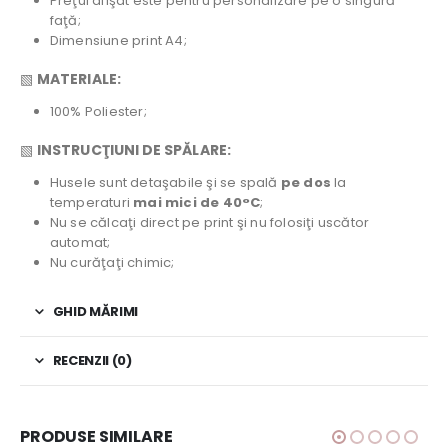
Preţul afişat este pentru personalizare pe o singură
faţă;
Dimensiune print A4;
▧
MATERIALE:
100% Poliester;
▧
INSTRUCŢIUNI DE SPĂLARE:
Husele sunt detaşabile şi se spală
pe dos
la
temperaturi
mai mici de 40°C
;
Nu se călcaţi direct pe print şi nu folosiţi uscător
automat;
Nu curăţaţi chimic;
GHID MĂRIMI
RECENZII (0)
PRODUSE SIMILARE