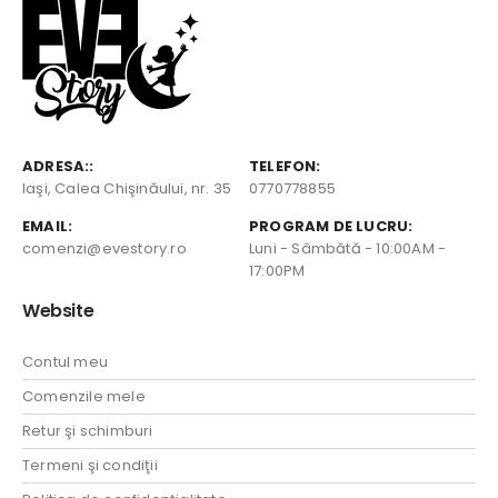
ADRESA::
TELEFON:
Iaşi, Calea Chişinăului, nr. 35
0770778855
EMAIL:
PROGRAM DE LUCRU:
comenzi@evestory.ro
Luni - Sâmbătă - 10:00AM -
17:00PM
Website
Contul meu
Comenzile mele
Retur şi schimburi
Termeni şi condiţii