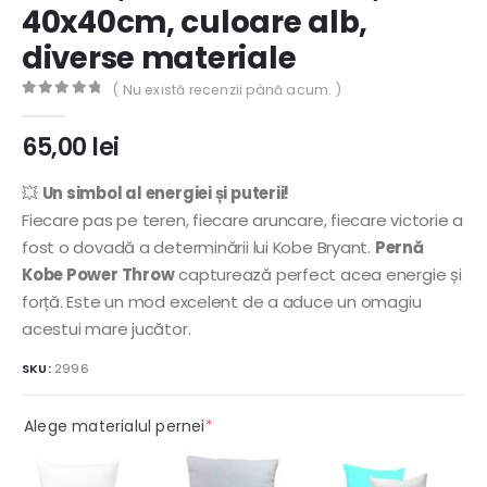
40x40cm, culoare alb,
diverse materiale
( Nu există recenzii până acum. )
0
out of 5
65,00
lei
💥
Un simbol al energiei și puterii!
Fiecare pas pe teren, fiecare aruncare, fiecare victorie a
fost o dovadă a determinării lui Kobe Bryant.
Pernă
Kobe Power Throw
capturează perfect acea energie și
forță. Este un mod excelent de a aduce un omagiu
acestui mare jucător.
SKU:
2996
(required)
Alege materialul pernei
*