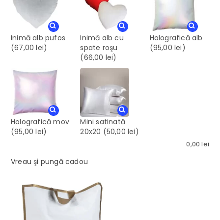
Inimă alb pufos
Inimă alb cu
Holografică alb
(67,00 lei)
spate roşu
(95,00 lei)
(66,00 lei)
Holografică mov
Mini satinată
(95,00 lei)
20x20
(50,00 lei)
0,00
lei
Vreau şi pungă cadou