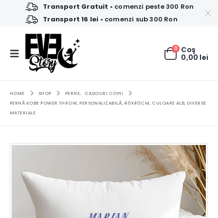
Transport Gratuit
• comenzi peste 300 Ron
Transport 16 lei
• comenzi sub 300 Ron
0
Coş
0,00
lei
HOME
SHOP
PERNE
,
CADOURI COPII
PERNĂ KOBE POWER THROW, PERSONALIZABILĂ, 40X40CM, CULOARE ALB, DIVERSE
MATERIALE