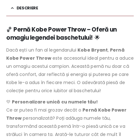
DESCRIERE
🏀
Pernă Kobe Power Throw – Oferă un
omagiu legendei baschetului!
🌟
Dacă ești un fan al legendarului
Kobe Bryant
,
Pernă
Kobe Power Throw
este accesoriul ideal pentru a aduce
un omagiu acestui campion. Această pernă nu doar că
oferă confort, dar reflectă și energia și puterea pe care
Kobe le-a adus în fiecare meci. O adevărată piesă de
colecție pentru orice iubitor al baschetului!
💛
Personalizare unică cu numele tău!
Ce ar putea fi mai grozav decât o
Pernă Kobe Power
Throw
personalizată? Poți adăuga numele tău,
transformând această pernă într-o piesă unică ce va
străluci în camera ta. Arată-le tuturor cât de mult îl