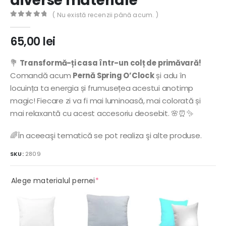
diverse materiale
( Nu există recenzii până acum. )
0
out of 5
65,00
lei
💐
Transformă-ți casa într-un colț de primăvară!
Comandă acum
Pernă Spring O’Clock
și adu în
locuința ta energia și frumusețea acestui anotimp
magic! Fiecare zi va fi mai luminoasă, mai colorată și
mai relaxantă cu acest accesoriu deosebit. 🌸⏰✨
🌈În aceeaşi tematică se pot realiza şi alte produse.
SKU:
2809
(required)
Alege materialul pernei
*