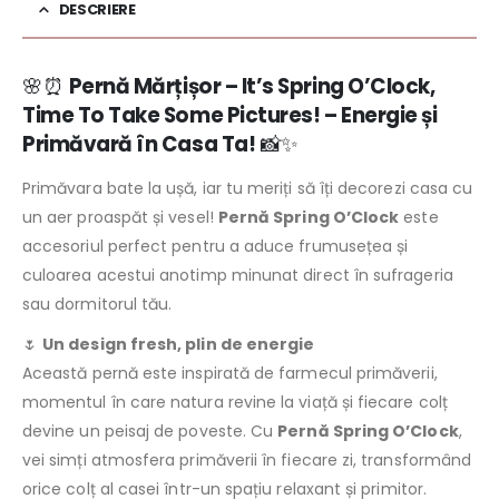
DESCRIERE
🌸⏰
Pernă Mărțișor – It’s Spring O’Clock,
Time To Take Some Pictures! – Energie și
Primăvară în Casa Ta!
📸✨
Primăvara bate la ușă, iar tu meriți să îți decorezi casa cu
un aer proaspăt și vesel!
Pernă Spring O’Clock
este
accesoriul perfect pentru a aduce frumusețea și
culoarea acestui anotimp minunat direct în sufrageria
sau dormitorul tău.
🌷
Un design fresh, plin de energie
Această pernă este inspirată de farmecul primăverii,
momentul în care natura revine la viață și fiecare colț
devine un peisaj de poveste. Cu
Pernă Spring O’Clock
,
vei simți atmosfera primăverii în fiecare zi, transformând
orice colț al casei într-un spațiu relaxant și primitor.