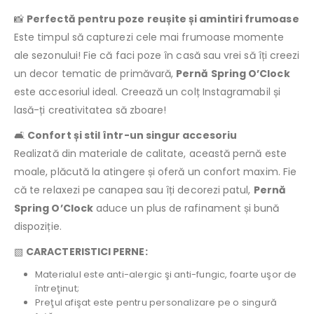
📸
Perfectă pentru poze reușite și amintiri frumoase
Este timpul să capturezi cele mai frumoase momente
ale sezonului! Fie că faci poze în casă sau vrei să îți creezi
un decor tematic de primăvară,
Pernă Spring O’Clock
este accesoriul ideal. Creează un colț Instagramabil și
lasă-ți creativitatea să zboare!
🛋️
Confort și stil într-un singur accesoriu
Realizată din materiale de calitate, această pernă este
moale, plăcută la atingere și oferă un confort maxim. Fie
că te relaxezi pe canapea sau îți decorezi patul,
Pernă
Spring O’Clock
aduce un plus de rafinament și bună
dispoziție.
▧
CARACTERISTICI PERNE:
Materialul este anti-alergic şi anti-fungic, foarte uşor de
întreţinut;
Preţul afişat este pentru personalizare pe o singură