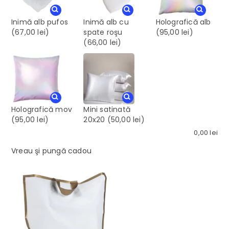
Inimă alb pufos
Inimă alb cu
Holografică alb
(67,00 lei)
spate roşu
(95,00 lei)
(66,00 lei)
Holografică mov
Mini satinată
(95,00 lei)
20x20
(50,00 lei)
0,00
lei
Vreau şi pungă cadou