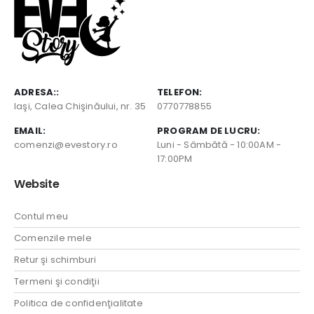
ADRESA::
TELEFON:
Iaşi, Calea Chişinăului, nr. 35
0770778855
EMAIL:
PROGRAM DE LUCRU:
comenzi@evestory.ro
Luni - Sâmbătă - 10:00AM -
17:00PM
Website
Contul meu
Comenzile mele
Retur şi schimburi
Termeni şi condiţii
Politica de confidenţialitate