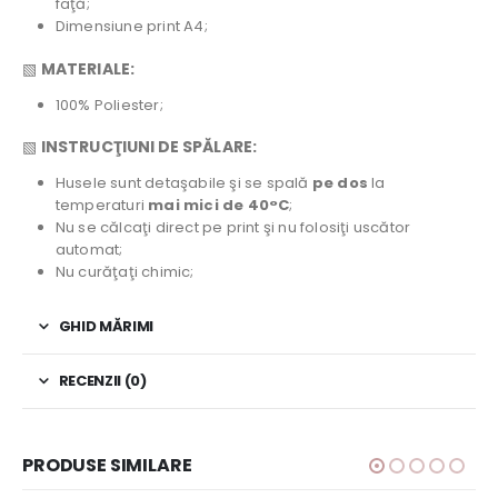
faţă;
Dimensiune print A4;
▧
MATERIALE:
100% Poliester;
▧
INSTRUCŢIUNI DE SPĂLARE:
Husele sunt detaşabile şi se spală
pe dos
la
temperaturi
mai mici de 40°C
;
Nu se călcaţi direct pe print şi nu folosiţi uscător
automat;
Nu curăţaţi chimic;
GHID MĂRIMI
RECENZII (0)
PRODUSE SIMILARE