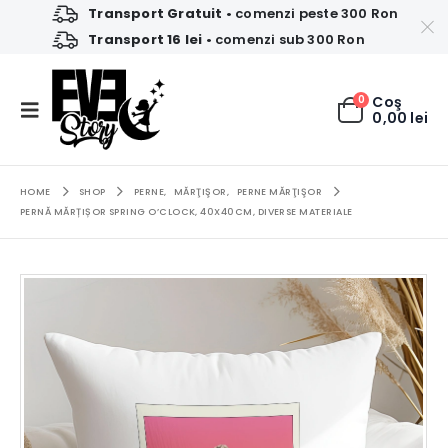
Transport Gratuit
• comenzi peste 300 Ron
Transport 16 lei
• comenzi sub 300 Ron
0
Coş
0,00
lei
HOME
SHOP
PERNE
,
MĂRŢIŞOR
,
PERNE MĂRŢIŞOR
PERNĂ MĂRȚIȘOR SPRING O’CLOCK, 40X40CM, DIVERSE MATERIALE