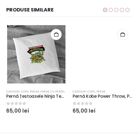
PRODUSE SIMILARE
CADOURI COPII
,
PERNE
,
PERNE CU PERSONAJE
CADOURI COPII
,
PERNE
Pernă Țestoasele Ninja Teenage Mutant Ninja, Personalizabilă, 40x40cm, culoare alb, diverse materiale
Pernă Kobe Power Throw, Personalizabilă, 40x40cm, culoare alb, diverse materiale
0
out of 5
0
out of 5
65,00
lei
65,00
lei