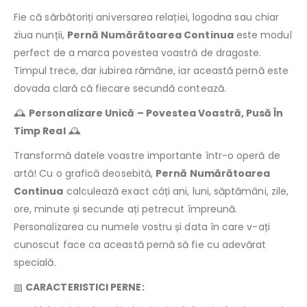
Fie că sărbătoriți aniversarea relației, logodna sau chiar
ziua nunții,
Pernă Numărătoarea Continua
este modul
perfect de a marca povestea voastră de dragoste.
Timpul trece, dar iubirea rămâne, iar această pernă este
dovada clară că fiecare secundă contează.
🕰️
Personalizare Unică – Povestea Voastră, Pusă În
Timp Real
🕰️
Transformă datele voastre importante într-o operă de
artă! Cu o grafică deosebită,
Pernă Numărătoarea
Continua
calculează exact câți ani, luni, săptămâni, zile,
ore, minute și secunde ați petrecut împreună.
Personalizarea cu numele vostru și data în care v-ați
cunoscut face ca această pernă să fie cu adevărat
specială.
▧
CARACTERISTICI PERNE: