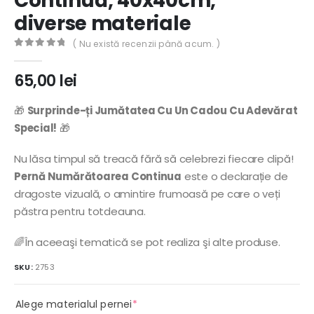
Continuă, 40x40cm,
diverse materiale
( Nu există recenzii până acum. )
0
out of 5
65,00
lei
🎁
Surprinde-ți Jumătatea Cu Un Cadou Cu Adevărat
Special!
🎁
Nu lăsa timpul să treacă fără să celebrezi fiecare clipă!
Pernă Numărătoarea Continua
este o declarație de
dragoste vizuală, o amintire frumoasă pe care o veți
păstra pentru totdeauna.
🌈În aceeaşi tematică se pot realiza şi alte produse.
SKU:
2753
(required)
Alege materialul pernei
*