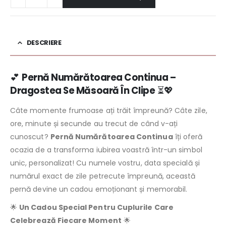
DESCRIERE
💕
Pernă Numărătoarea Continua –
Dragostea Se Măsoară În Clipe
⏳💖
Câte momente frumoase ați trăit împreună? Câte zile,
ore, minute și secunde au trecut de când v-ați
cunoscut?
Pernă Numărătoarea Continua
îți oferă
ocazia de a transforma iubirea voastră într-un simbol
unic, personalizat! Cu numele vostru, data specială și
numărul exact de zile petrecute împreună, această
pernă devine un cadou emoționant și memorabil.
🌟
Un Cadou Special Pentru Cuplurile Care
Celebrează Fiecare Moment
🌟