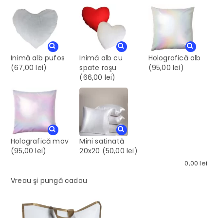
Inimă alb pufos
Inimă alb cu
Holografică alb
(67,00 lei)
spate roşu
(95,00 lei)
(66,00 lei)
Holografică mov
Mini satinată
(95,00 lei)
20x20
(50,00 lei)
0,00
lei
Vreau şi pungă cadou