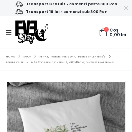
Transport Gratuit
• comenzi peste 300 Ron
Transport 16 lei
• comenzi sub 300 Ron
0
Coş
0,00
lei
HOME
SHOP
PERNE
,
VALENTINE'S DAY
,
PERNE VALENTINE'S
PERNĂ CUPLU NUMĂRĂTOAREA CONTINUĂ, 40X40CM, DIVERSE MATERIALE