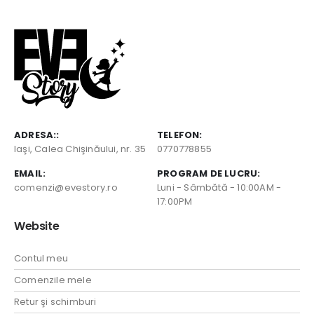
ADRESA::
TELEFON:
Iaşi, Calea Chişinăului, nr. 35
0770778855
EMAIL:
PROGRAM DE LUCRU:
comenzi@evestory.ro
Luni - Sâmbătă - 10:00AM -
17:00PM
Website
Contul meu
Comenzile mele
Retur şi schimburi