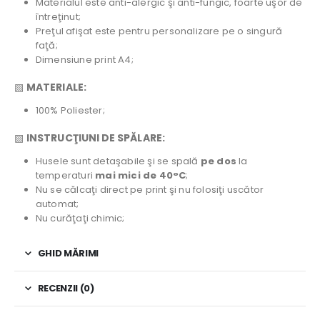
Materialul este anti-alergic şi anti-fungic, foarte uşor de
întreţinut;
Preţul afişat este pentru personalizare pe o singură
faţă;
Dimensiune print A4;
▧
MATERIALE:
100% Poliester;
▧
INSTRUCŢIUNI DE SPĂLARE:
Husele sunt detaşabile şi se spală
pe dos
la
temperaturi
mai mici de 40°C
;
Nu se călcaţi direct pe print şi nu folosiţi uscător
automat;
Nu curăţaţi chimic;
GHID MĂRIMI
RECENZII (0)