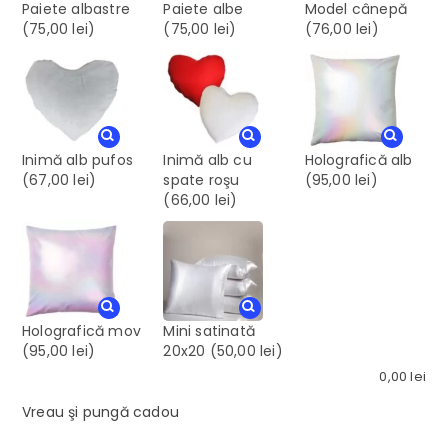
Paiete albastre
Paiete albe
Model cânepă
(75,00 lei)
(75,00 lei)
(76,00 lei)
Inimă alb pufos
Inimă alb cu
Holografică alb
(67,00 lei)
spate roşu
(95,00 lei)
(66,00 lei)
Holografică mov
Mini satinată
(95,00 lei)
20x20
(50,00 lei)
0,00
lei
Vreau şi pungă cadou