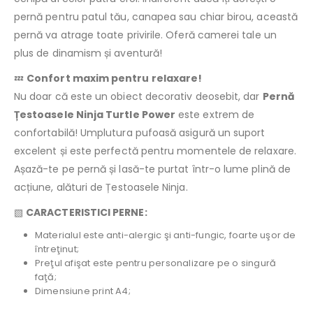
pernă pentru patul tău, canapea sau chiar birou, această
pernă va atrage toate privirile. Oferă camerei tale un
plus de dinamism și aventură!
💤
Confort maxim pentru relaxare!
Nu doar că este un obiect decorativ deosebit, dar
Pernă
Țestoasele Ninja Turtle Power
este extrem de
confortabilă! Umplutura pufoasă asigură un suport
excelent și este perfectă pentru momentele de relaxare.
Așază-te pe pernă și lasă-te purtat într-o lume plină de
acțiune, alături de Țestoasele Ninja.
▧
CARACTERISTICI PERNE:
Materialul este anti-alergic şi anti-fungic, foarte uşor de
întreţinut;
Preţul afişat este pentru personalizare pe o singură
faţă;
Dimensiune print A4;