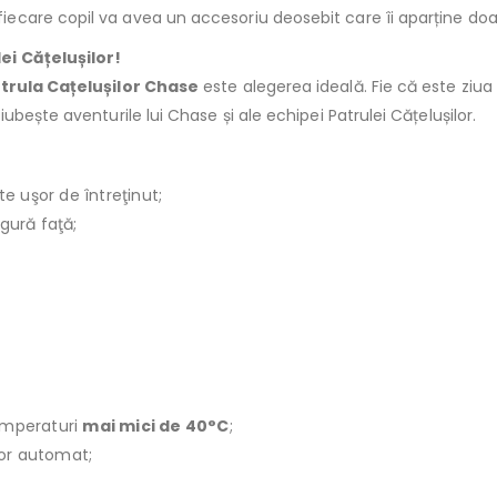
 fiecare copil va avea un accesoriu deosebit care îi aparține doar
ei Cățelușilor!
trula Cațelușilor Chase
este alegerea ideală. Fie că este ziua
bește aventurile lui Chase și ale echipei Patrulei Cățelușilor.
te uşor de întreţinut;
ngură faţă;
emperaturi
mai mici de 40°C
;
ător automat;