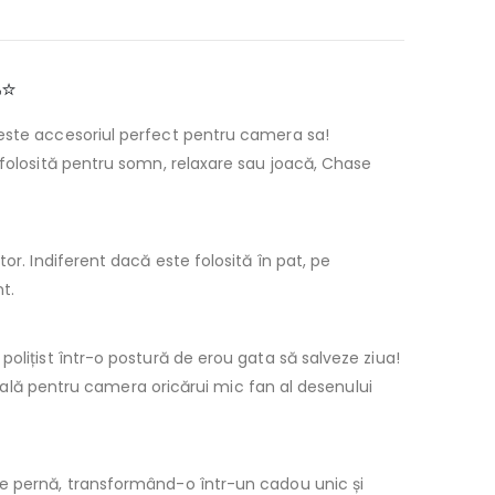
⭐
ste accesoriul perfect pentru camera sa!
 folosită pentru somn, relaxare sau joacă, Chase
tor. Indiferent dacă este folosită în pat, pe
t.
 polițist într-o postură de erou gata să salveze ziua!
ideală pentru camera oricărui mic fan al desenului
pe pernă, transformând-o într-un cadou unic și