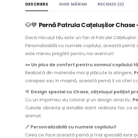
DESCRIERE
GHID MĂRIMI
RECENZII (0)
🐶💙
Pernă Patrula Cațelușilor Chase 
Dacă micuțul tău este un fan al Patrulei Cățelușilor 
Personalizabilă cu numele copilului, această pernă 
este mereu pregătit pentru noi aventuri!
🛏️
Un plus de confort pentru somnul copilului t
Realizată din materiale moi și plăcute la atingere,
P
canapea sau în mașină, această pernă îi va oferi cop
💙
Design special cu Chase, cățelușul polițist pr
Cu un imprimeu viu colorat și un design atractiv,
Pe
Culorile vibrante și detaliile atent realizate fac ca
animat.
🖊️
Personalizabilă cu numele copilului!
Ceea ce face această pernă și mai specială este po