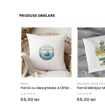
PRODUSE SIMILARE
U PERSONAJE
PERNE
MĂRŢIŞOR
,
PERNE
,
PERN
Pernă Țestoasele Ninja Squad, Personalizabilă, 40x40cm, culoare alb, diverse materiale
Pernă cu Mesaj Make A Difference, 40x40cm, culoare alb, diverse materiale
0
out of 5
0
out of 5
65,00
lei
65,00
lei