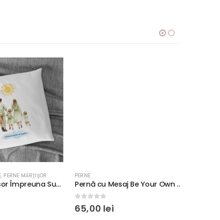
,
PERNE MĂRŢIŞOR
PERNE
CADOURI CO
Pernă Mărțișor Împreuna Suntem De Neoprit, 40x40cm, diverse materiale
Pernă cu Mesaj Be Your Own Light, 40x40cm, culoare alb, diverse materiale
0
out of 5
0
out o
65,00
lei
65,00