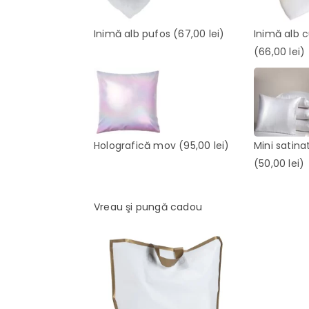
Inimă alb pufos
(67,00 lei)
Inimă alb 
(66,00 lei)
Holografică mov
(95,00 lei)
Mini satina
(50,00 lei)
Vreau şi pungă cadou