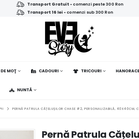
Transport Gratuit
• comenzi peste 300 Ron
Transport 16 lei
• comenzi sub 300 Ron
 DE MOŢ
CADOURI
TRICOURI
HANORAC
NUNTĂ
II
PERNĂ PATRULA CĂȚELUȘILOR CHASE #2, PERSONALIZABILĂ, 40X40CM, CU
Pernă Patrula Cățelu