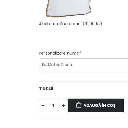
Albă cu mânere aurii
(10,00 lei)
(required)
Personalizare nume
*
Total
ADAUGĂ ÎN COȘ