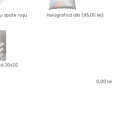
cu spate roşu
Holografică alb
(95,00 lei)
tă 20x20
0,00
lei