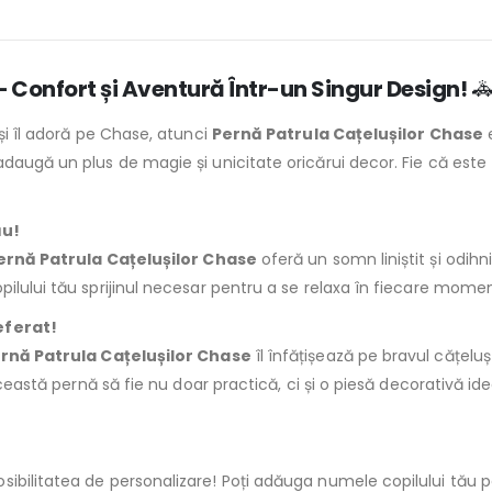
– Confort și Aventură Într-un Singur Design!

și îl adoră pe Chase, atunci
Pernă Patrula Cațelușilor Chase
e
adaugă un plus de magie și unicitate oricărui decor. Fie că este
ău!
ernă Patrula Cațelușilor Chase
oferă un somn liniștit și odihni
ilului tău sprijinul necesar pentru a se relaxa în fiecare momen
eferat!
rnă Patrula Cațelușilor Chase
îl înfățișează pe bravul cățeluș
 această pernă să fie nu doar practică, ci și o piesă decorativă 
sibilitatea de personalizare! Poți adăuga numele copilului tău 