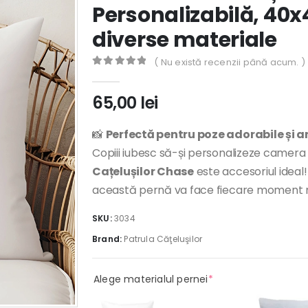
Personalizabilă, 40x
diverse materiale
( Nu există recenzii până acum. )
0
out of 5
65,00
lei
📸
Perfectă pentru poze adorabile și a
Copiii iubesc să-și personalizeze camera
Cațelușilor Chase
este accesoriul ideal!
această pernă va face fiecare moment mai
SKU:
3034
Brand:
Patrula Căţeluşilor
(required)
Alege materialul pernei
*