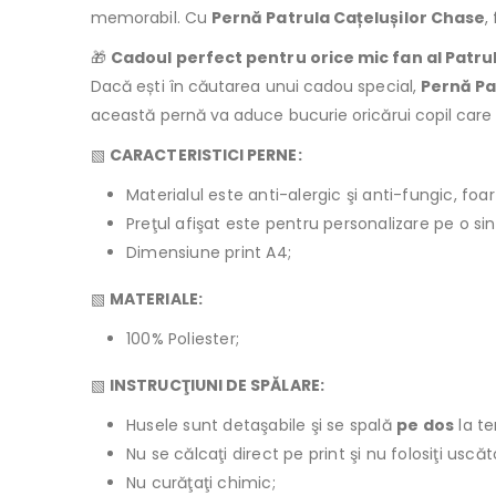
memorabil. Cu
Pernă Patrula Cațelușilor Chase
,
🎁
Cadoul perfect pentru orice mic fan al Patrul
Dacă ești în căutarea unui cadou special,
Pernă Pa
această pernă va aduce bucurie oricărui copil care iu
▧
CARACTERISTICI PERNE:
Materialul este anti-alergic şi anti-fungic, foar
Preţul afişat este pentru personalizare pe o si
Dimensiune print A4;
▧
MATERIALE:
100% Poliester;
▧
INSTRUCŢIUNI DE SPĂLARE:
Husele sunt detaşabile şi se spală
pe dos
la t
Nu se călcaţi direct pe print şi nu folosiţi usc
Nu curăţaţi chimic;