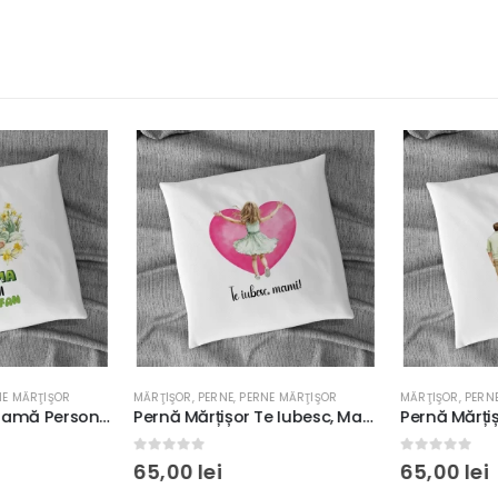
E MĂRŢIŞOR
MĂRŢIŞOR
,
PERNE
,
PERNE MĂRŢIŞOR
MĂRŢIŞOR
,
PERNE
Pernă Mărțișor Mamă Personalizabilă, 40x40cm, diverse materiale
Pernă Mărțișor Te Iubesc, Mami!, 40x40cm, diverse materiale
0
out of 5
0
out of 5
65,00
lei
65,00
lei