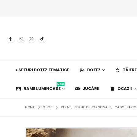
• SETURI BOTEZ TEMATICE
BOTEZ
TĂIERE
NOU
RAME LUMINOASE
JUCĂRII
OCAZII
HOME
SHOP
PERNE
,
PERNE CU PERSONAJE
,
CADOURI COP