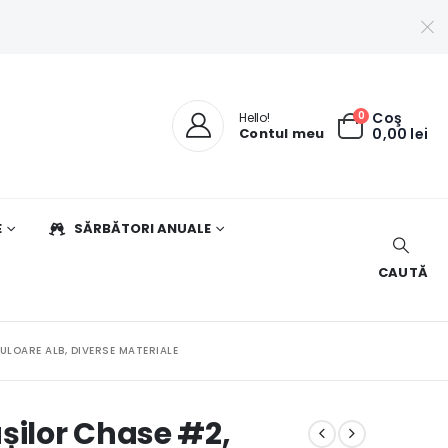
0
Coş
Hello!
Contul meu
0,00
lei
E
SĂRBĂTORI ANUALE
CAUTĂ
LOARE ALB, DIVERSE MATERIALE
șilor Chase #2,