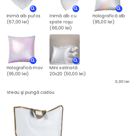
Inimă alb pufos
Inimă alb cu
Holografică alb
(67,00 lei)
spate roşu
(95,00 lei)
(66,00 lei)
Holografică mov
Mini satinată
(95,00 lei)
20x20
(50,00 lei)
0,00
lei
Vreau şi pungă cadou