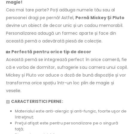
magie!
Cea mai tare parte? Poți adăuga numele tău sau al
persoanei dragi pe pernă! Astfel,
Pernă Mickey Și Pluto
devine un obiect de decor unic și un cadou memorabil.
Personalizarea adaugă un farmec aparte și face din
această pernă o adevărată piesă de colecție.
🏡
Perfectă pentru orice tip de decor
Această pernă se integrează perfect în orice cameră, fie
că e vorba de dormitor, sufragerie sau camera unui copil.
Mickey și Pluto vor aduce o doză de bună dispoziție și vor
transforma orice spațiu într-un loc plin de magie și
veselie.
▧
CARACTERISTICI PERNE:
Materialul este anti-alergic şi anti-fungic, foarte uşor de
întreţinut;
Preţul afişat este pentru personalizare pe o singură
faţă;