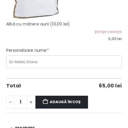
Albă cu mânere aurii
(10,00 lei)
Şterge selecţia
0,00
lei
(required)
Personalizare nume
*
Total
65,00
lei
ADAUGĂ ÎN COȘ