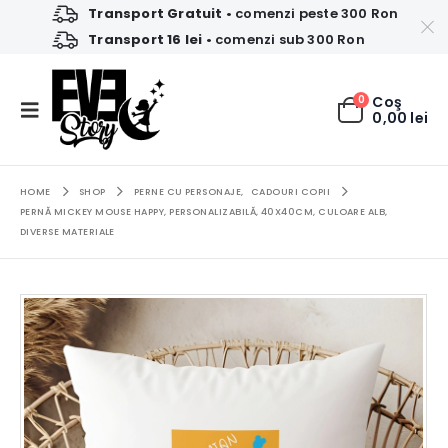
Transport Gratuit
• comenzi peste 300 Ron
Transport 16 lei
• comenzi sub 300 Ron
0
Coş
0,00
lei
HOME
SHOP
PERNE CU PERSONAJE
,
CADOURI COPII
PERNĂ MICKEY MOUSE HAPPY, PERSONALIZABILĂ, 40X40CM, CULOARE ALB,
DIVERSE MATERIALE