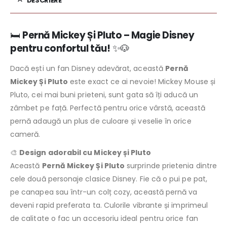
DESCRIERE
🛏️
Pernă Mickey Și Pluto – Magie Disney
pentru confortul tău!
✨🐶
Dacă ești un fan Disney adevărat, această
Pernă
Mickey Și Pluto
este exact ce ai nevoie! Mickey Mouse și
Pluto, cei mai buni prieteni, sunt gata să îți aducă un
zâmbet pe față. Perfectă pentru orice vârstă, această
pernă adaugă un plus de culoare și veselie în orice
cameră.
🎨
Design adorabil cu Mickey și Pluto
Această
Pernă Mickey Și Pluto
surprinde prietenia dintre
cele două personaje clasice Disney. Fie că o pui pe pat,
pe canapea sau într-un colț cozy, această pernă va
deveni rapid preferata ta. Culorile vibrante și imprimeul
de calitate o fac un accesoriu ideal pentru orice fan