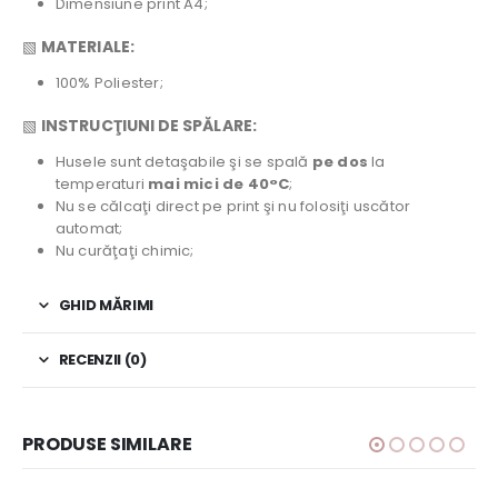
Dimensiune print A4;
▧
MATERIALE:
100% Poliester;
▧
INSTRUCŢIUNI DE SPĂLARE:
Husele sunt detaşabile şi se spală
pe dos
la
temperaturi
mai mici de 40°C
;
Nu se călcaţi direct pe print şi nu folosiţi uscător
automat;
Nu curăţaţi chimic;
GHID MĂRIMI
RECENZII (0)
PRODUSE SIMILARE