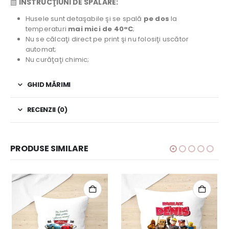
▧
INSTRUCŢIUNI DE SPĂLARE:
Husele sunt detaşabile şi se spală
pe dos
la
temperaturi
mai mici de 40°C
;
Nu se călcaţi direct pe print şi nu folosiţi uscător
automat;
Nu curăţaţi chimic;
GHID MĂRIMI
RECENZII (0)
PRODUSE SIMILARE