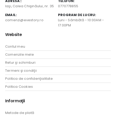
ADRESA::
TELEFON:
Iaşi, Calea Chişinăului, nr. 35
0770778855
EMAIL:
PROGRAM DE LUCRU:
comenzi@evestory.ro
Luni - Sâmbătă - 10:00AM -
17:00PM
Website
Contul meu
Comenzile mele
Retur şi schimburi
Termeni şi condiţii
Politica de confidenţialitate
Politica Cookies
Informaţii
Metode de plată