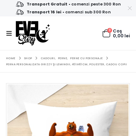
Transport Gratuit
• comenzi peste 300 Ron
Transport 16 lei
• comenzi sub 300 Ron
0
Coş
0,00
lei
HOME
SHOP
CADOURI
,
PERNE
,
PERNE CU PERSONAJE
PERNA PERSONALIZATA GRIZZY ŞI LEMINGII, 40X40CM, POLIESTER, CADOU COPII