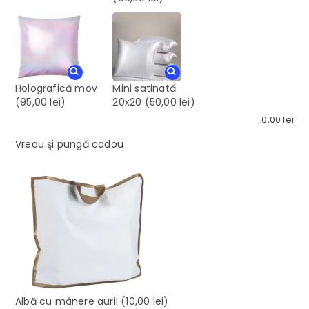
Holografică mov
Mini satinată
(95,00 lei)
20x20
(50,00 lei)
0,00
lei
Vreau şi pungă cadou
Albă cu mânere aurii
(10,00 lei)