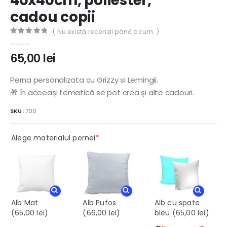
40x40cm, poliester,
cadou copii
( Nu există recenzii până acum. )
0
out of 5
65,00
lei
Perna personalizata cu Grizzy si Lemingii.
🎁 În aceeaşi tematică se pot crea şi alte cadouri.
SKU:
700
(required)
Alege materialul pernei
*
Alb Mat
Alb Pufos
Alb cu spate
(65,00 lei)
(66,00 lei)
bleu
(65,00 lei)