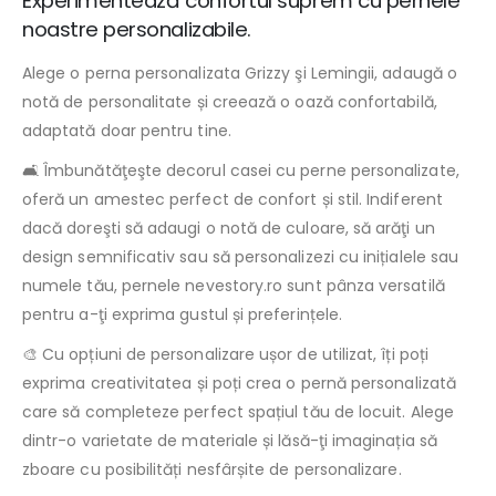
Experimentează confortul suprem cu pernele
noastre personalizabile.
Alege o perna personalizata Grizzy şi Lemingii, adaugă o
notă de personalitate și creează o oază confortabilă,
adaptată doar pentru tine.
🛋️ Îmbunătăţeşte decorul casei cu perne personalizate,
oferă un amestec perfect de confort și stil. Indiferent
dacă doreşti să adaugi o notă de culoare, să arăţi un
design semnificativ sau să personalizezi cu inițialele sau
numele tău, pernele nevestory.ro sunt pânza versatilă
pentru a-ţi exprima gustul și preferințele.
🎨 Cu opțiuni de personalizare ușor de utilizat, îți poți
exprima creativitatea și poți crea o pernă personalizată
care să completeze perfect spațiul tău de locuit. Alege
dintr-o varietate de materiale și lăsă-ţi imaginația să
zboare cu posibilități nesfârșite de personalizare.