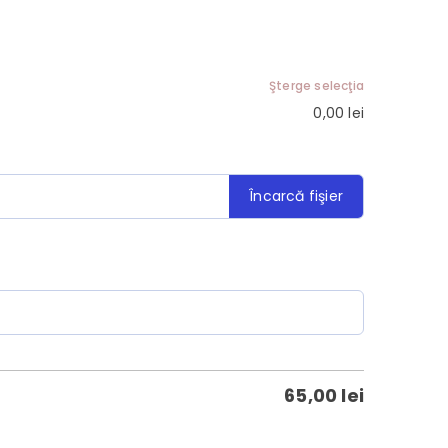
Şterge selecţia
0,00
lei
Încarcă fişier
65,00
lei