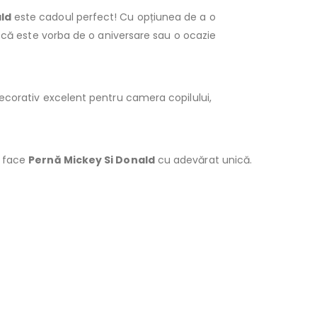
ld
este cadoul perfect! Cu opțiunea de a o
e că este vorba de o aniversare sau o ocazie
decorativ excelent pentru camera copilului,
a face
Pernă Mickey Si Donald
cu adevărat unică.