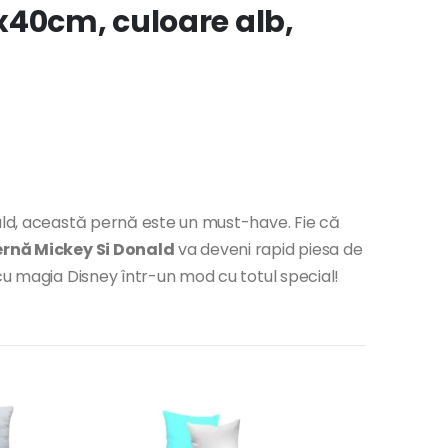
x40cm, culoare alb,
nald, această pernă este un must-have. Fie că
ernă Mickey Si Donald
va deveni rapid piesa de
 cu magia Disney într-un mod cu totul special!