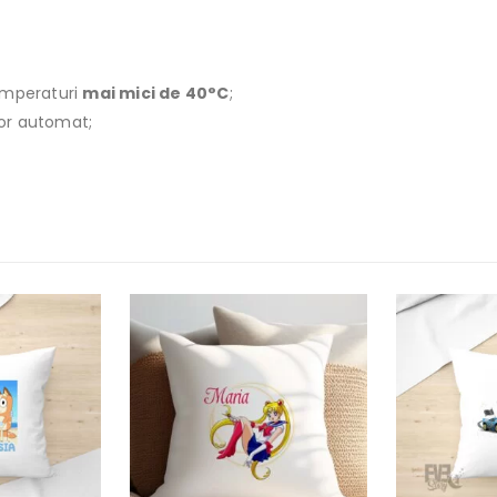
emperaturi
mai mici de 40°C
;
ător automat;