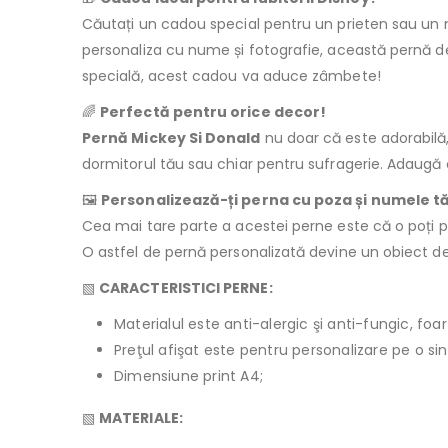
Căutați un cadou special pentru un prieten sau un 
personaliza cu nume și fotografie, această pernă de
specială, acest cadou va aduce zâmbete!
🌈
Perfectă pentru orice decor!
Pernă Mickey Si Donald
nu doar că este adorabilă,
dormitorul tău sau chiar pentru sufragerie. Adaugă cu
🖼️
Personalizează-ți perna cu poza și numele t
Cea mai tare parte a acestei perne este că o poți 
O astfel de pernă personalizată devine un obiect d
▧
CARACTERISTICI PERNE:
Materialul este anti-alergic şi anti-fungic, foar
Preţul afişat este pentru personalizare pe o si
Dimensiune print A4;
▧
MATERIALE: