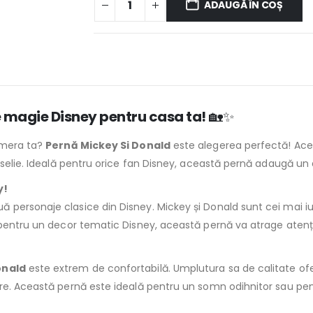
ADAUGĂ ÎN COȘ
e magie Disney pentru casa ta!
🏡✨
camera ta?
Pernă Mickey Si Donald
este alegerea perfectă! Ace
eselie. Ideală pentru orice fan Disney, această pernă adaugă un a
y!
 personaje clasice din Disney. Mickey și Donald sunt cei mai iubi
 pentru un decor tematic Disney, această pernă va atrage atenți
onald
este extrem de confortabilă. Umplutura sa de calitate oferă
e. Această pernă este ideală pentru un somn odihnitor sau pentru