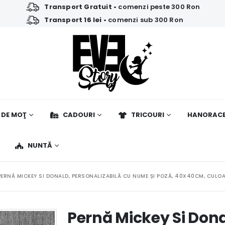
Transport Gratuit
• comenzi peste 300 Ron
Transport 16 lei
• comenzi sub 300 Ron
 DE MOŢ
CADOURI
TRICOURI
HANORAC
NUNTĂ
PERNĂ MICKEY SI DONALD, PERSONALIZABILĂ CU NUME ȘI POZĂ, 40X40CM, CULOAR
Pernă Mickey Si Dona