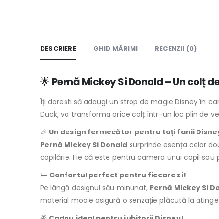
DESCRIERE
GHID MĂRIMI
RECENZII (0)
🌟
Pernă Mickey Si Donald – Un colț d
Îți dorești să adaugi un strop de magie Disney în 
Duck, va transforma orice colț într-un loc plin de v
🎉
Un design fermecător pentru toți fanii Disne
Pernă Mickey Si Donald
surprinde esența celor două
copilărie. Fie că este pentru camera unui copil sau
🛏️
Confortul perfect pentru fiecare zi!
Pe lângă designul său minunat,
Pernă Mickey Si D
material moale asigură o senzație plăcută la atinger
🎁
Cadou ideal pentru iubitorii Disney!