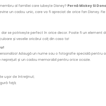
membru al familiei care iubește Disney?
Pernă Mickey Si Dona
vine un cadou unic, care va fi apreciat de orice fan Disney. Fi
 dar se potrivește perfect în orice decor. Poate fi un element 
loare și veselie oricărui colț din casa ta!
ău!
personaliza! Adaugă un nume sau o fotografie specială pentru 
e neprețuit și un cadou memorabil pentru orice ocazie.
te uşor de întreţinut;
ngură faţă;