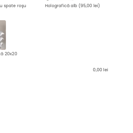
cu spate roşu
Holografică alb
(95,00 lei)
tă 20x20
0,00
lei