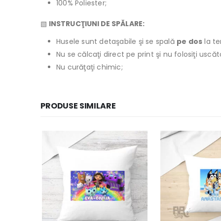
100% Poliester;
▧
INSTRUCŢIUNI DE SPĂLARE:
Husele sunt detaşabile şi se spală
pe dos
la t
Nu se călcaţi direct pe print şi nu folosiţi usc
Nu curăţaţi chimic;
PRODUSE SIMILARE