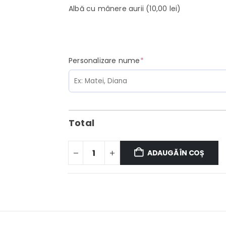
Albă cu mânere aurii
(10,00 lei)
(required)
Personalizare nume
*
Total
ADAUGĂ ÎN COȘ