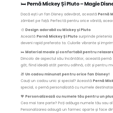
🛏️
Pernă Mickey Și Pluto – Magie Disn
Dacă ești un fan Disney adevărat, această
Pernă M
zâmbet pe față. Perfectă pentru orice vârstă, aceas
🎨
Design adorabil cu Mickey și Pluto
Această
Pernă Mickey Și Pluto
surprinde prietenia
deveni rapid preferata ta. Culorile vibrante și impr
🛌
Material moale și confortabil pentru relaxar
Dincolo de aspectul său încântător, această pernă 
gât, fiind ideală atât pentru odihnă, cât și pentru 
🎁
Un cadou minunat pentru orice fan Disney!
Cauți un cadou unic și special? Această
Pernă Mick
special, o pernă personalizată cu numele destinataru
💖
Personalizează cu numele tău pentru un plu
Cea mai tare parte? Poți adăuga numele tău sau al 
Personalizarea adaugă un farmec aparte și face din