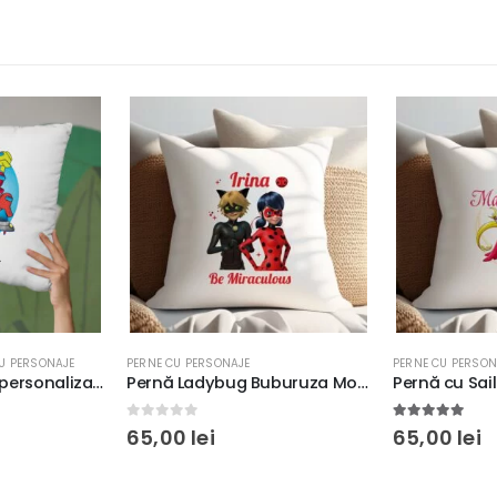
U PERSONAJE
PERNE CU PERSONAJE
PERNE CU PERSON
Pernă Among Us personalizată cu nume pentru copii, 40x40cm, poliester, culoare alb
Pernă Ladybug Buburuza Motan Noir personalizată cu nume, 40x40cm, moale
0
out of 5
5.00
out of
65,00
lei
65,00
lei