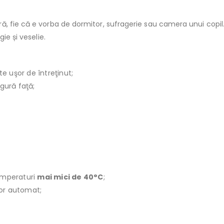
, fie că e vorba de dormitor, sufragerie sau camera unui copil.
ie și veselie.
te uşor de întreţinut;
ngură faţă;
emperaturi
mai mici de 40°C
;
ător automat;