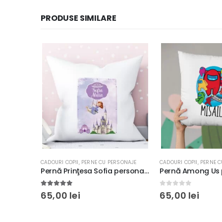
PRODUSE SIMILARE
CADOURI COPII
,
PERNE CU PERSONAJE
CADOURI COPII
,
PERNE C
Perna cu Buburuza Ladybug Miraculous personalizata, 40x40cm, moale
Pernă Prinţesa Sofia personalizată pentru copii, 40x40cm, material moale, culoare alb
5.00
out of 5
0
out of 5
65,00
lei
65,00
lei