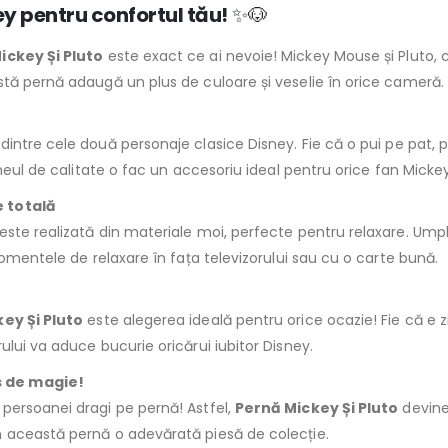
ey pentru confortul tău!
✨🐶
ickey Și Pluto
este exact ce ai nevoie! Mickey Mouse și Pluto, c
tă pernă adaugă un plus de culoare și veselie în orice cameră.
 dintre cele două personaje clasice Disney. Fie că o pui pe pat,
imeul de calitate o fac un accesoriu ideal pentru orice fan Mick
e totală
este realizată din materiale moi, perfecte pentru relaxare. Um
momentele de relaxare în fața televizorului sau cu o carte bună.
ey Și Pluto
este alegerea ideală pentru orice ocazie! Fie că e 
lui va aduce bucurie oricărui iubitor Disney.
s de magie!
persoanei dragi pe pernă! Astfel,
Pernă Mickey Și Pluto
devine
 această pernă o adevărată piesă de colecție.