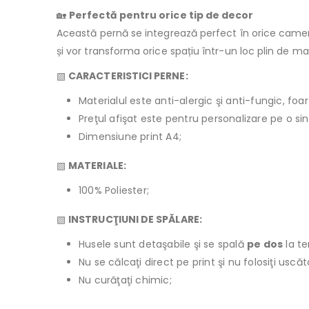
🏡
Perfectă pentru orice tip de decor
Această pernă se integrează perfect în orice cameră
și vor transforma orice spațiu într-un loc plin de mag
▧
CARACTERISTICI PERNE:
Materialul este anti-alergic şi anti-fungic, foar
Preţul afişat este pentru personalizare pe o si
Dimensiune print A4;
▧
MATERIALE:
100% Poliester;
▧
INSTRUCŢIUNI DE SPĂLARE:
Husele sunt detaşabile şi se spală
pe dos
la t
Nu se călcaţi direct pe print şi nu folosiţi usc
Nu curăţaţi chimic;