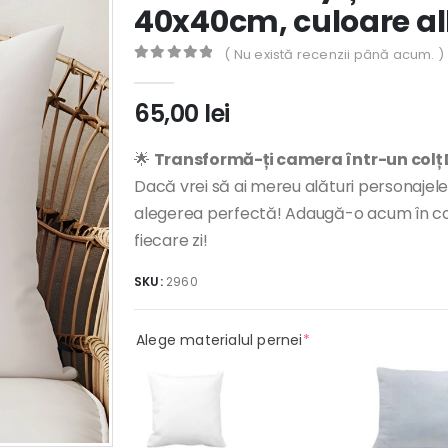
40x40cm, culoare al
( Nu există recenzii până acum. )
0
out of 5
65,00
lei
🌟
Transformă-ți camera într-un colț 
Dacă vrei să ai mereu alături personajele
alegerea perfectă! Adaugă-o acum în cole
fiecare zi!
SKU:
2960
(required)
Alege materialul pernei
*