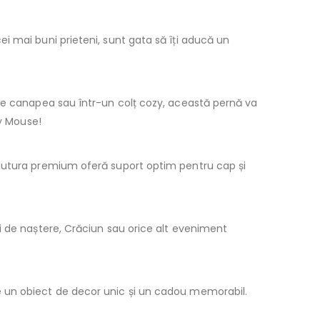
ei mai buni prieteni, sunt gata să îți aducă un
 pe canapea sau într-un colț cozy, această pernă va
ey Mouse!
plutura premium oferă suport optim pentru cap și
zi de naștere, Crăciun sau orice alt eveniment
 un obiect de decor unic și un cadou memorabil.