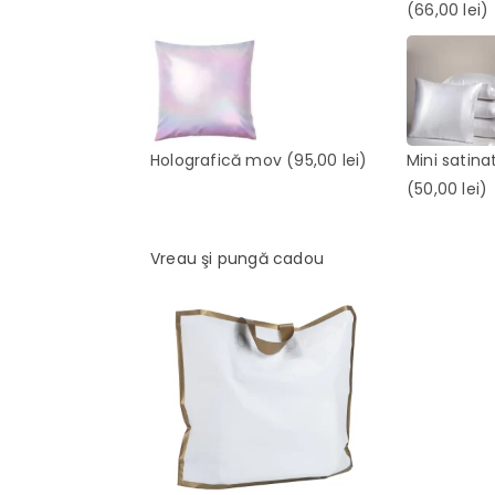
(66,00 lei)
Holografică mov
(95,00 lei)
Mini satina
(50,00 lei)
Vreau şi pungă cadou