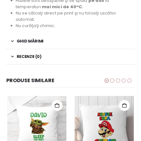
Husele sunt detaşabile şi se spală
pe dos
la
temperaturi
mai mici de 40°C
;
Nu se călcaţi direct pe print şi nu folosiţi uscător
automat;
Nu curăţaţi chimic;
GHID MĂRIMI
RECENZII (0)
PRODUSE SIMILARE