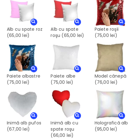
Alb cu spate roz
Alb cu spate
Paiete roşii
(65,00 lei)
roşu
(65,00 lei)
(75,00 lei)
Paiete albastre
Paiete albe
Model cânepă
(75,00 lei)
(75,00 lei)
(76,00 lei)
Inimă alb pufos
Inimă alb cu
Holografică alb
(67,00 lei)
spate roşu
(95,00 lei)
(66,00 lei)