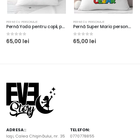
PERNE CU PERSONAJE
PERNE CU PERSONAJE
Pernă Yoda pentru copii, personalizată cu nume şi mesaj, 40x40cm, poliester, model 1
Pernă Super Mario personalizată cu nume pentru copii, 40x40cm, culoare alb
0
out of 5
0
out of 5
65,00
lei
65,00
lei
ADRESA::
TELEFON:
Iaşi, Calea Chişinăului, nr. 35
0770778855