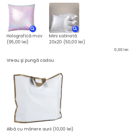
Holografică mov
Mini satinată
(95,00 lei)
20x20
(50,00 lei)
0,00
lei
Vreau şi pungă cadou
Albă cu mânere aurii
(10,00 lei)