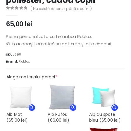
poliester, cadou copii
( Nu există recenzii până acum. )
0
out of 5
65,00
lei
Perna personalizata cu tematica Roblox.
🎁 În aceeaşi tematică se pot crea şi alte cadouri.
SKU:
598
Brand:
Roblox
(required)
Alege materialul pernei
*
Alb Mat
Alb Pufos
Alb cu spate
(65,00 lei)
(66,00 lei)
bleu
(65,00 lei)