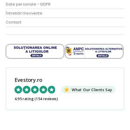
Date personale - GDPR
Întrebări frecvente
Contact
Evestory.ro
What Our Clients Say
4.95 rating
(154 reviews)