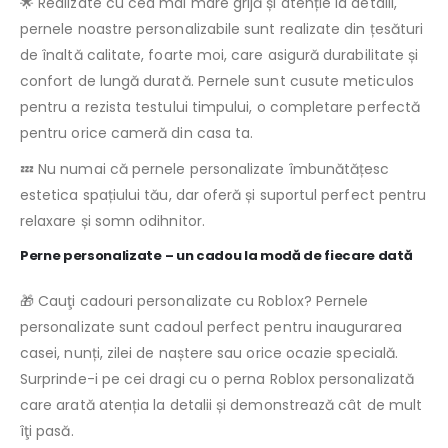
🌟 Realizate cu cea mai mare grijă și atenție la detalii,
pernele noastre personalizabile sunt realizate din țesături
de înaltă calitate, foarte moi, care asigură durabilitate și
confort de lungă durată. Pernele sunt cusute meticulos
pentru a rezista testului timpului, o completare perfectă
pentru orice cameră din casa ta.
💤 Nu numai că pernele personalizate îmbunătățesc
estetica spațiului tău, dar oferă și suportul perfect pentru
relaxare și somn odihnitor.
Perne personalizate – un cadou la modă de fiecare dată
🎁 Cauţi cadouri personalizate cu Roblox? Pernele
personalizate sunt cadoul perfect pentru inaugurarea
casei, nunți, zilei de naștere sau orice ocazie specială.
Surprinde-i pe cei dragi cu o perna Roblox personalizată
care arată atenția la detalii și demonstrează cât de mult
îţi pasă.