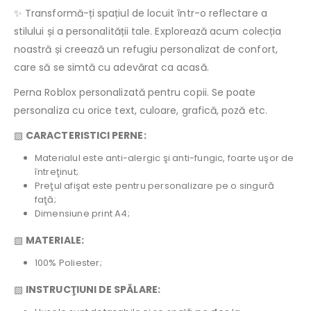
✨ Transformă-ți spațiul de locuit într-o reflectare a
stilului și a personalității tale. Explorează acum colecția
noastră și creează un refugiu personalizat de confort,
care să se simtă cu adevărat ca acasă.
Perna Roblox personalizată pentru copii. Se poate
personaliza cu orice text, culoare, grafică, poză etc.
▧
CARACTERISTICI PERNE:
Materialul este anti-alergic şi anti-fungic, foarte uşor de
întreţinut;
Preţul afişat este pentru personalizare pe o singură
faţă;
Dimensiune print A4;
▧
MATERIALE:
100% Poliester;
▧
INSTRUCŢIUNI DE SPĂLARE: