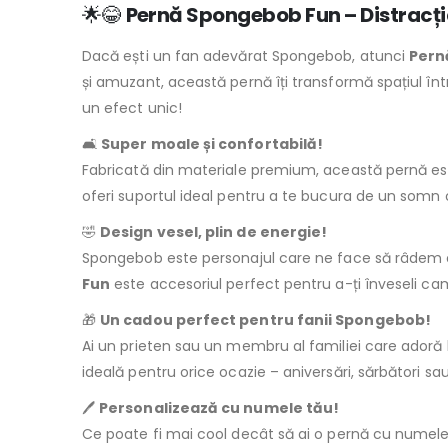
🌟😂
Pernă Spongebob Fun – Distracția
Dacă ești un fan adevărat Spongebob, atunci
Pern
și amuzant, această pernă îți transformă spațiul înt
un efect unic!
🛋️
Super moale și confortabilă!
Fabricată din materiale premium, această pernă es
oferi suportul ideal pentru a te bucura de un somn
🤣
Design vesel, plin de energie!
Spongebob este personajul care ne face să râdem ori
Fun
este accesoriul perfect pentru a-ți înveseli ca
🎁
Un cadou perfect pentru fanii Spongebob!
Ai un prieten sau un membru al familiei care adoră 
ideală pentru orice ocazie – aniversări, sărbători s
🖊️
Personalizează cu numele tău!
Ce poate fi mai cool decât să ai o pernă cu numel