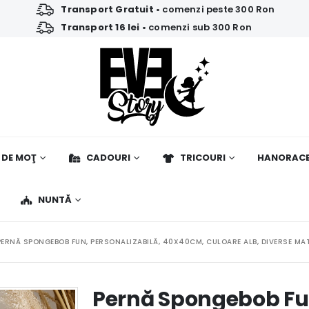
Transport Gratuit
• comenzi peste 300 Ron
Transport 16 lei
• comenzi sub 300 Ron
 DE MOŢ
CADOURI
TRICOURI
HANORAC
NUNTĂ
PERNĂ SPONGEBOB FUN, PERSONALIZABILĂ, 40X40CM, CULOARE ALB, DIVERSE MAT
Pernă Spongebob Fun