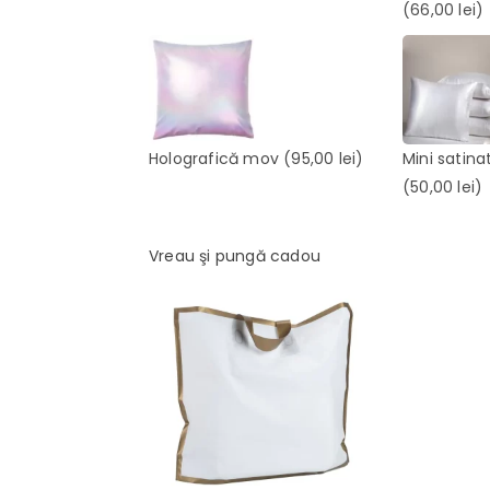
(66,00 lei)
Holografică mov
(95,00 lei)
Mini satina
(50,00 lei)
Vreau şi pungă cadou