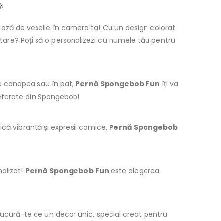
🎉
oză de veselie în camera ta! Cu un design colorat
i tare? Poți să o personalizezi cu numele tău pentru
e canapea sau în pat,
Pernă Spongebob Fun
îți va
referate din Spongebob!
ică vibrantă și expresii comice,
Pernă Spongebob
nalizat!
Pernă Spongebob Fun
este alegerea
 bucură-te de un decor unic, special creat pentru