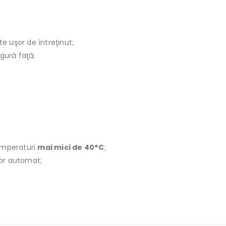
te uşor de întreţinut;
ngură faţă;
emperaturi
mai mici de 40°C
;
ător automat;