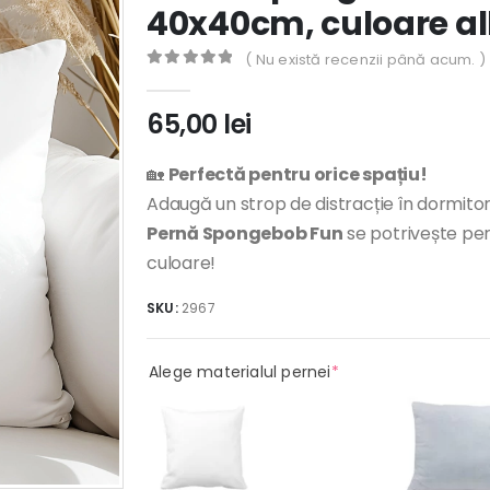
40x40cm, culoare al
( Nu există recenzii până acum. )
0
out of 5
65,00
lei
🏡
Perfectă pentru orice spațiu!
Adaugă un strop de distracție în dormitor
Pernă Spongebob Fun
se potrivește perf
culoare!
SKU:
2967
(required)
Alege materialul pernei
*