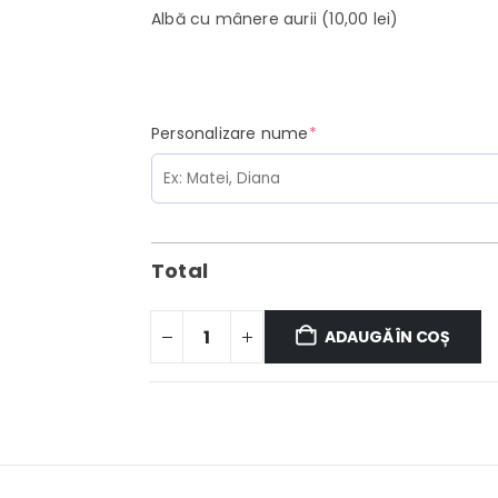
Albă cu mânere aurii
(10,00 lei)
(required)
Personalizare nume
*
Total
ADAUGĂ ÎN COȘ