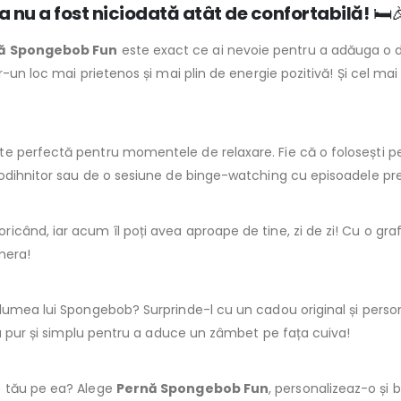
 nu a fost niciodată atât de confortabilă!
🛏️
ă Spongebob Fun
este exact ce ai nevoie pentru a adăuga o d
r-un loc mai prietenos și mai plin de energie pozitivă! Și cel ma
te perfectă pentru momentele de relaxare. Fie că o folosești p
 odihnitor sau de o sesiune de binge-watching cu episoadele p
când, iar acum îl poți avea aproape de tine, zi de zi! Cu o graf
mera!
lumea lui Spongebob? Surprinde-l cu un cadou original și perso
au pur și simplu pentru a aduce un zâmbet pe fața cuiva!
e tău pe ea? Alege
Pernă Spongebob Fun
, personalizeaz-o și