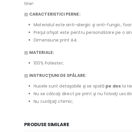
tine!
▧
CARACTERISTICI PERNE:
Materialul este anti-alergic şi anti-fungic, foar
Preţul afişat este pentru personalizare pe o si
Dimensiune print A4;
▧
MATERIALE:
100% Poliester;
▧
INSTRUCŢIUNI DE SPĂLARE:
Husele sunt detaşabile şi se spală
pe dos
la t
Nu se călcaţi direct pe print şi nu folosiţi usc
Nu curăţaţi chimic;
PRODUSE SIMILARE