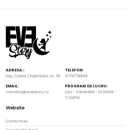
fost:
2,40 lei.
fost:
2,40 lei.
3,30 lei.
3,30 lei.
ADRESA::
TELEFON:
Iaşi, Calea Chişinăului, nr. 35
0770778855
EMAIL:
PROGRAM DE LUCRU:
comenzi@evestory.ro
Luni - Sâmbătă - 10:00AM -
17:00PM
Website
Contul meu