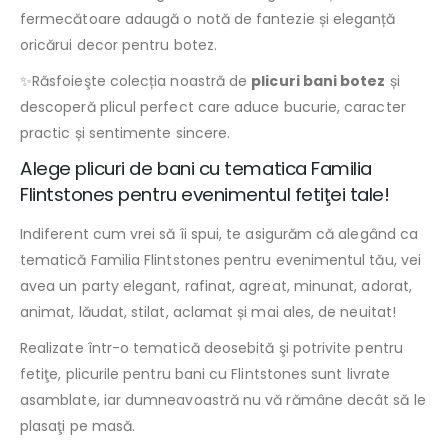
fermecătoare adaugă o notă de fantezie și eleganță
oricărui decor pentru botez.
✨Răsfoieşte colecția noastră de
plicuri bani botez
și
descoperă plicul perfect care aduce bucurie, caracter
practic și sentimente sincere.
Alege plicuri de bani cu tematica Familia
Flintstones pentru evenimentul fetiţei tale!
Indiferent cum vrei să îi spui, te asigurăm că alegând ca
tematică Familia Flintstones pentru evenimentul tău, vei
avea un party elegant, rafinat, agreat, minunat, adorat,
animat, lăudat, stilat, aclamat și mai ales, de neuitat!
Realizate într-o tematică deosebită şi potrivite pentru
fetiţe, plicurile pentru bani cu Flintstones sunt livrate
asamblate, iar dumneavoastră nu vă rămâne decât să le
plasaţi pe masă.