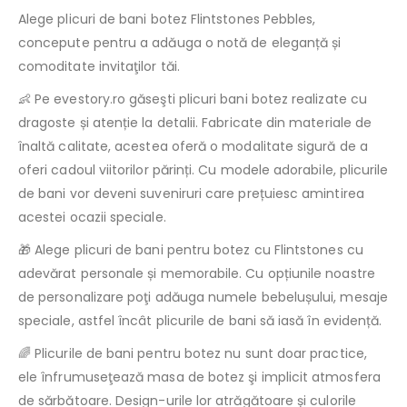
Alege plicuri de bani botez Flintstones Pebbles,
concepute pentru a adăuga o notă de eleganță și
comoditate invitaţilor tăi.
👶 Pe evestory.ro găseşti plicuri bani botez realizate cu
dragoste și atenție la detalii. Fabricate din materiale de
înaltă calitate, acestea oferă o modalitate sigură de a
oferi cadoul viitorilor părinți. Cu modele adorabile, plicurile
de bani vor deveni suveniruri care prețuiesc amintirea
acestei ocazii speciale.
🎁 Alege plicuri de bani pentru botez cu Flintstones cu
adevărat personale și memorabile. Cu opțiunile noastre
de personalizare poţi adăuga numele bebelușului, mesaje
speciale, astfel încât plicurile de bani să iasă în evidență.
🌈 Plicurile de bani pentru botez nu sunt doar practice,
ele înfrumuseţează masa de botez şi implicit atmosfera
de sărbătoare. Design-urile lor atrăgătoare și culorile