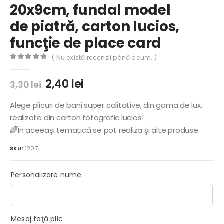
20x9cm, fundal model
de piatră, carton lucios,
funcţie de place card
( Nu există recenzii până acum. )
0
out of 5
Prețul
Prețul
2,40
lei
3,30
lei
inițial
curent
a
este:
Alege plicuri de bani super calitative, din gama de lux,
fost:
2,40 lei.
realizate din carton fotografic lucios!
3,30 lei.
🌈În aceeaşi tematică se pot realiza şi alte produse.
SKU:
1207
Personalizare nume
Mesaj faţă plic