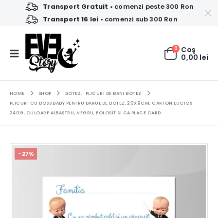
Transport Gratuit
• comenzi peste 300 Ron
Transport 16 lei
• comenzi sub 300 Ron
0
Coş
0,00
lei
HOME
SHOP
BOTEZ
,
PLICURI DE BANI BOTEZ
PLICURI CU BOSS BABY PENTRU DARUL DE BOTEZ, 20X9CM, CARTON LUCIOS
240G, CULOARE ALBASTRU, NEGRU, FOLOSIT SI CA PLACE CARD
-27%