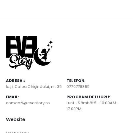
inițial
curent
inițial
curent
a
este:
a
este:
fost:
2,40 lei.
fost:
2,40 lei.
3,30 lei.
3,30 lei.
ADRESA::
TELEFON:
Iaşi, Calea Chişinăului, nr. 35
0770778855
EMAIL:
PROGRAM DE LUCRU:
comenzi@evestory.ro
Luni - Sâmbătă - 10:00AM -
17:00PM
Website