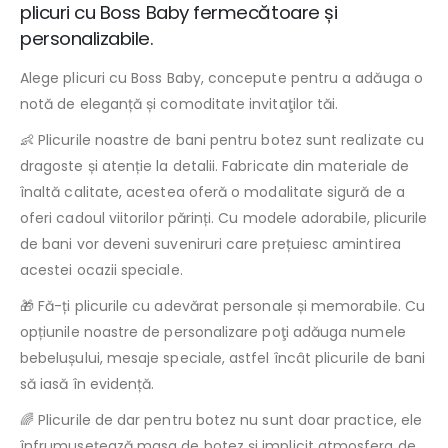
plicuri cu Boss Baby fermecătoare și
personalizabile.
Alege plicuri cu Boss Baby, concepute pentru a adăuga o
notă de eleganță și comoditate invitaţilor tăi.
👶 Plicurile noastre de bani pentru botez sunt realizate cu
dragoste și atenție la detalii. Fabricate din materiale de
înaltă calitate, acestea oferă o modalitate sigură de a
oferi cadoul viitorilor părinți. Cu modele adorabile, plicurile
de bani vor deveni suveniruri care prețuiesc amintirea
acestei ocazii speciale.
🎁 Fă-ți plicurile cu adevărat personale și memorabile. Cu
opțiunile noastre de personalizare poţi adăuga numele
bebelușului, mesaje speciale, astfel încât plicurile de bani
să iasă în evidență.
🌈 Plicurile de dar pentru botez nu sunt doar practice, ele
înfrumuseţează masa de botez şi implicit atmosfera de