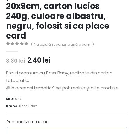
20x9cm, carton lucios
240g, culoare albastru,
negru, folosit si ca place
card
( Nu există recenzii până acum. )
0
out of 5
Prețul
Prețul
2,40
lei
3,30
lei
inițial
curent
a
este:
Plicuri premium cu Boss Baby, realizate din carton
fost:
2,40 lei.
fotografic.
3,30 lei.
🌈În aceeaşi tematică se pot realiza şi alte produse.
SKU:
047
Brand:
Boss Baby
Personalizare nume