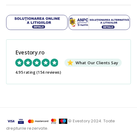
Evestory.ro
What Our Clients Say
4.95 rating
(154 reviews)
© Evestory 2024. Toate
drepturile rezervate.