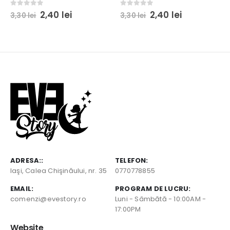
Prețul
Prețul
Prețul
Prețul
0
out of 5
0
out of 5
2,40
lei
2,40
lei
3,30
lei
3,30
lei
inițial
curent
inițial
curent
a
este:
a
este:
fost:
2,40 lei.
fost:
2,40 lei.
3,30 lei.
3,30 lei.
ADRESA::
TELEFON:
Iaşi, Calea Chişinăului, nr. 35
0770778855
EMAIL:
PROGRAM DE LUCRU:
comenzi@evestory.ro
Luni - Sâmbătă - 10:00AM -
17:00PM
Website