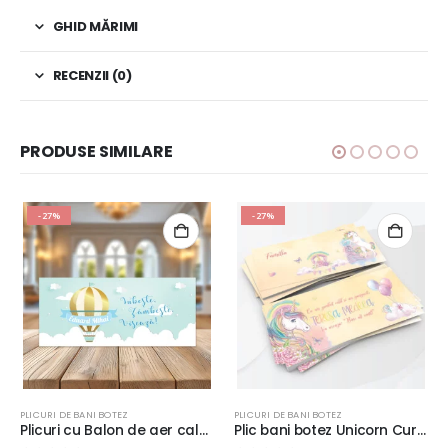
GHID MĂRIMI
RECENZII (0)
PRODUSE SIMILARE
-27%
-27%
PLICURI DE BANI BOTEZ
PLICURI DE BANI BOTEZ
Plicuri cu Balon de aer cald şi norişori, 20x9cm, carton lucios 240g, fundal albastru, folosit si ca place card
Plic bani botez Unicorn Curcubeu, 20x9cm, fundal crem, carton lucios 240g, folosit si ca place card