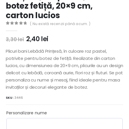
botez fetiță, 20×9 cm,
carton lucios
( Nu există recenzii până acum. )
0
out of 5
Prețul
Prețul
2,40
lei
3,30
lei
inițial
curent
a
este:
Plicuri bani Lebădă Prințesă, în culoare roz pastel,
fost:
2,40 lei.
potrivite pentru botez de fetiță. Realizate din carton
3,30 lei.
lucios, cu dimensiunea de 20×9 cm, plicurile au un design
delicat cu lebădă, coroană aurie, flori roz și fluturi. Se pot
personaliza cu nume și mesaj, fiind ideale pentru masa
invitaților și decoruri elegante de botez.
SKU:
3446
Personalizare nume