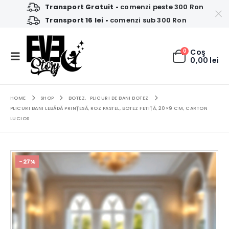
Transport Gratuit
• comenzi peste 300 Ron
Transport 16 lei
• comenzi sub 300 Ron
0
Coş
0,00
lei
HOME
SHOP
BOTEZ
,
PLICURI DE BANI BOTEZ
PLICURI BANI LEBĂDĂ PRINȚESĂ, ROZ PASTEL, BOTEZ FETIȚĂ, 20×9 CM, CARTON
LUCIOS
-27%