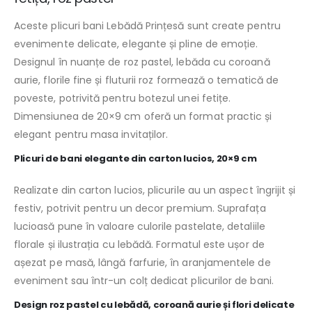
Aceste plicuri bani Lebădă Prințesă sunt create pentru
evenimente delicate, elegante și pline de emoție.
Designul în nuanțe de roz pastel, lebăda cu coroană
aurie, florile fine și fluturii roz formează o tematică de
poveste, potrivită pentru botezul unei fetițe.
Dimensiunea de 20×9 cm oferă un format practic și
elegant pentru masa invitaților.
Plicuri de bani elegante din carton lucios, 20×9 cm
Realizate din carton lucios, plicurile au un aspect îngrijit și
festiv, potrivit pentru un decor premium. Suprafața
lucioasă pune în valoare culorile pastelate, detaliile
florale și ilustrația cu lebădă. Formatul este ușor de
așezat pe masă, lângă farfurie, în aranjamentele de
eveniment sau într-un colț dedicat plicurilor de bani.
Design roz pastel cu lebădă, coroană aurie și flori delicate