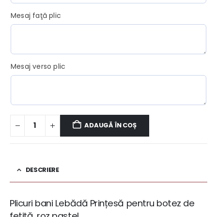
Mesaj faţă plic
Mesaj verso plic
ADAUGĂ ÎN COȘ
DESCRIERE
Plicuri bani Lebădă Prințesă pentru botez de
fetiță, roz pastel