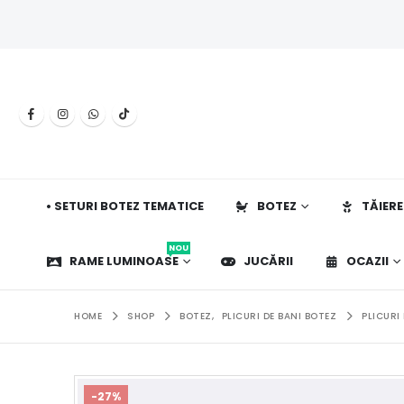
• SETURI BOTEZ TEMATICE
BOTEZ
TĂIERE
NOU
RAME LUMINOASE
JUCĂRII
OCAZII
HOME
SHOP
BOTEZ
,
PLICURI DE BANI BOTEZ
PLICURI
-27%