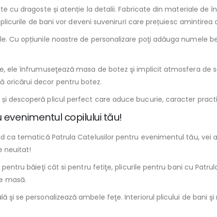
ate cu dragoste și atenție la detalii. Fabricate din materiale de 
, plicurile de bani vor deveni suveniruri care prețuiesc amintirea 
le. Cu opțiunile noastre de personalizare poţi adăuga numele beb
ce, ele înfrumuseţează masa de botez şi implicit atmosfera de să
 oricărui decor pentru botez.
și descoperă plicul perfect care aduce bucurie, caracter practi
 evenimentul copilului tău!
nd ca tematică Patrula Catelusilor pentru evenimentul tău, vei a
e neuitat!
pentru băieţi cât si pentru fetiţe, plicurile pentru bani cu Patrul
pe masă.
ă şi se personalizează ambele feţe. Interiorul plicului de bani 