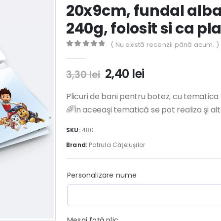
20x9cm, fundal albas
240g, folosit si ca pl
( Nu există recenzii până acum. )
0
out of 5
Prețul
Prețul
2,40
lei
3,30
lei
inițial
curent
a
este:
Plicuri de bani pentru botez, cu tematica 
fost:
2,40 lei.
🌈În aceeaşi tematică se pot realiza şi al
3,30 lei.
SKU:
480
Brand:
Patrula Căţeluşilor
Personalizare nume
Mesaj faţă plic