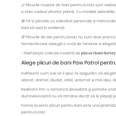
👶 Plicurile noastre de bani pentru botez sunt realiz
a oferi cadoul viitorilor părinți. Cu modele adorabile
🎁 Fă-ți plicurile cu adevărat personale și memorabi
bani să iasă în evidență.
🌈 Plicurile de dar pentru botez nu sunt doar practi
fermecătoare adaugă o notă de fantezie și eleganță
✨Răsfoieşte colecția noastră de
plicuri bani botez
Alege plicuri de bani Paw Patrol pentru
Indiferent cum vrei să îi spui, te asigurăm că alegâ
adorat, animat, lăudat, stilat, aclamat și mai ales, d
Realizate într-o tematică deosebită şi potrivite atat 
dumneavoastră nu vă rămâne decât să le plasaţi 
Forma acestor plicuri pentru bani este una piramidal
pentru botez.