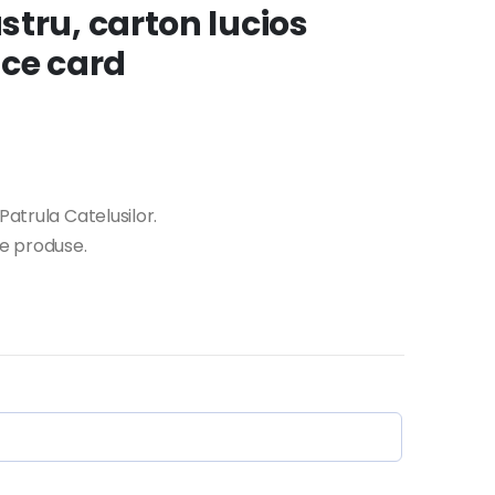
tru, carton lucios
ace card
Patrula Catelusilor.
te produse.