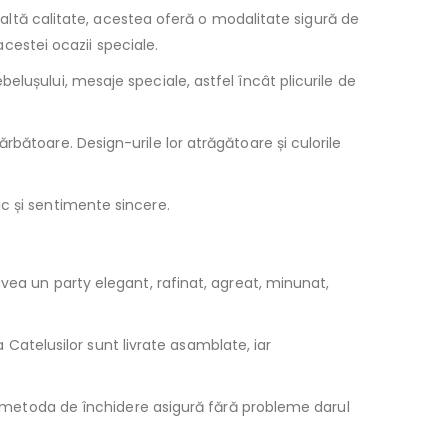
înaltă calitate, acestea oferă o modalitate sigură de
acestei ocazii speciale.
elușului, mesaje speciale, astfel încât plicurile de
rbătoare. Design-urile lor atrăgătoare și culorile
c și sentimente sincere.
vea un party elegant, rafinat, agreat, minunat,
a Catelusilor sunt livrate asamblate, iar
şi metoda de închidere asigură fără probleme darul