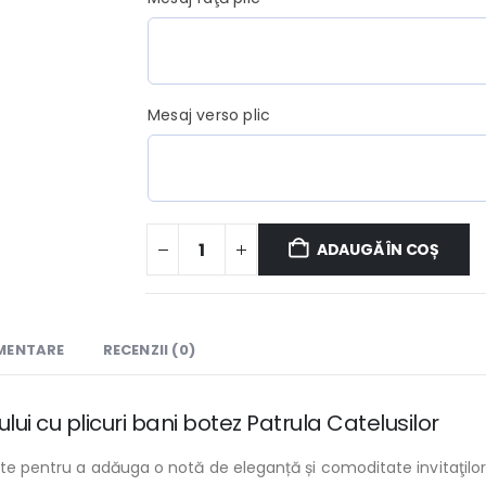
Mesaj verso plic
ADAUGĂ ÎN COȘ
IMENTARE
RECENZII (0)
ui cu plicuri bani botez Patrula Catelusilor
ute pentru a adăuga o notă de eleganță și comoditate invitaţilor 