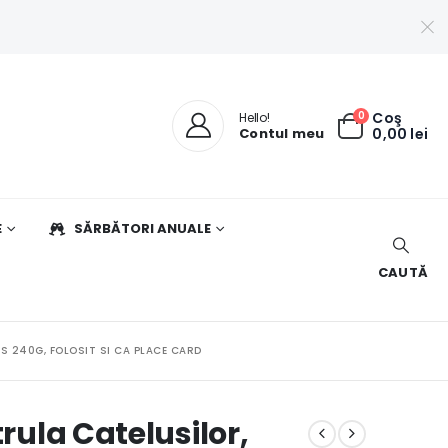
0
Coş
Hello!
Contul meu
0,00
lei
E
SĂRBĂTORI ANUALE
CAUTĂ
S 240G, FOLOSIT SI CA PLACE CARD
trula Catelusilor,