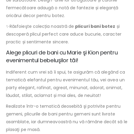
de sărbătoare. Design-urile lor atrăgătoare și culorile
fermecătoare adaugă o notă de fantezie și eleganță
oricărui decor pentru botez.
✨Răsfoieşte colecția noastră de
plicuri bani botez
și
descoperă plicul perfect care aduce bucurie, caracter
practic și sentimente sincere.
Alege plicuri de bani cu Marie şi Kion pentru
evenimentul bebeluşilor tăi!
Indiferent cum vrei să îi spui, te asigurăm că alegând ca
tematică elefantul pentru evenimentul tău, vei avea un
party elegant, rafinat, agreat, minunat, adorat, animat,
lăudat, stilat, aclamat și mai ales, de neuitat!
Realizate într-o tematică deosebită şi potrivite pentru
gemeni, plicurile de bani pentru gemeni sunt livrate
asamblate, iar dumneavoastră nu vă rămâne decât să le
plasaţi pe masă.