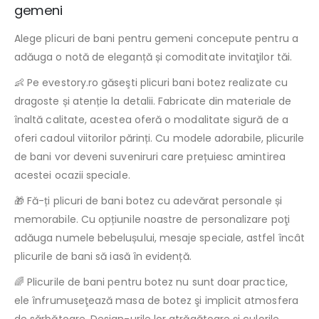
gemeni
Alege plicuri de bani pentru gemeni concepute pentru a
adăuga o notă de eleganță și comoditate invitaţilor tăi.
👶 Pe evestory.ro găseşti plicuri bani botez realizate cu
dragoste și atenție la detalii. Fabricate din materiale de
înaltă calitate, acestea oferă o modalitate sigură de a
oferi cadoul viitorilor părinți. Cu modele adorabile, plicurile
de bani vor deveni suveniruri care prețuiesc amintirea
acestei ocazii speciale.
🎁 Fă-ți plicuri de bani botez cu adevărat personale și
memorabile. Cu opțiunile noastre de personalizare poţi
adăuga numele bebelușului, mesaje speciale, astfel încât
plicurile de bani să iasă în evidență.
🌈 Plicurile de bani pentru botez nu sunt doar practice,
ele înfrumuseţează masa de botez şi implicit atmosfera