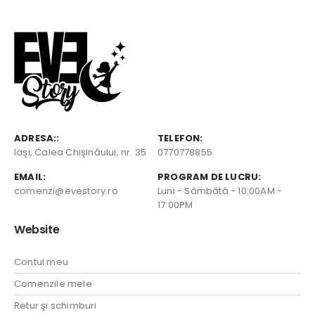
ADRESA::
TELEFON:
Iaşi, Calea Chişinăului, nr. 35
0770778855
EMAIL:
PROGRAM DE LUCRU:
comenzi@evestory.ro
Luni - Sâmbătă - 10:00AM -
17:00PM
Website
Contul meu
Comenzile mele
Retur şi schimburi