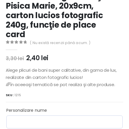
Pisica Marie, 20x9cm,
carton lucios fotografic
240g, funcţie de place
card
( Nu există recenzii până acum. )
0
out of 5
Prețul
Prețul
2,40
lei
3,30
lei
inițial
curent
a
este:
Alege plicuri de bani super calitative, din gama de lux,
fost:
2,40 lei.
realizate din carton fotografic lucios!
3,30 lei.
🌈În aceeaşi tematică se pot realiza şi alte produse.
SKU:
1215
Personalizare nume