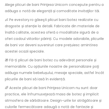
Alege plicuri de bani Prinţesa Unicorn concepute pentru a
adăuga o notă de eleganță și comoditate invitaţilor tăi.
👶 Pe evestory.ro găseşti plicuri bani botez realizate cu
dragoste și atenție la detalii. Fabricate din materiale de
înaltă calitate, acestea oferă o modalitate sigură de a
oferi cadoul viitorilor părinți. Cu modele adorabile, plicurile
de bani vor deveni suveniruri care prețuiesc amintirea
acestei ocazii speciale.
🎁 Fă-ți plicuri de bani botez cu adevărat personale și
memorabile. Cu opțiunile noastre de personalizare poţi
adăuga numele bebelușului, mesaje speciale, astfel încât
plicurile de bani să iasă în evidență.
🌈 Aceste plicuri de bani Prinţesa Unicorn nu sunt doar
practice, ele înfrumuseţează masa de botez şi implicit
atmosfera de sărbătoare. Design-urile lor atrăgătoare și
culorile fermecătoare adaugă o notă de fantezie și