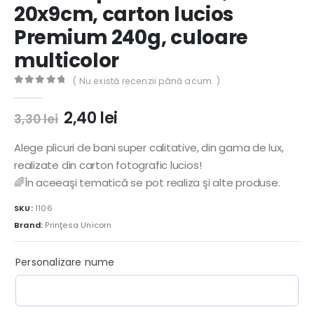
20x9cm, carton lucios
Premium 240g, culoare
multicolor
( Nu există recenzii până acum. )
0
out of 5
Prețul
Prețul
2,40
lei
3,30
lei
inițial
curent
a
este:
Alege plicuri de bani super calitative, din gama de lux,
fost:
2,40 lei.
realizate din carton fotografic lucios!
3,30 lei.
🌈În aceeaşi tematică se pot realiza şi alte produse.
SKU:
1106
Brand:
Prinţesa Unicorn
Personalizare nume