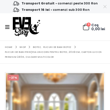
Transport Gratuit
• comenzi peste 300 Ron
Transport 16 lei
• comenzi sub 300 Ron
0
Coş
0,00
lei
HOME
SHOP
BOTEZ
,
PLICURI DE BANI BOTEZ
PLICURI DE BANI PRINŢESA UNICORN PENTRU BOTEZ, 20X9CM, CARTON LUCIOS
PREMIUM 240G, CULOARE MULTICOLOR
-27%