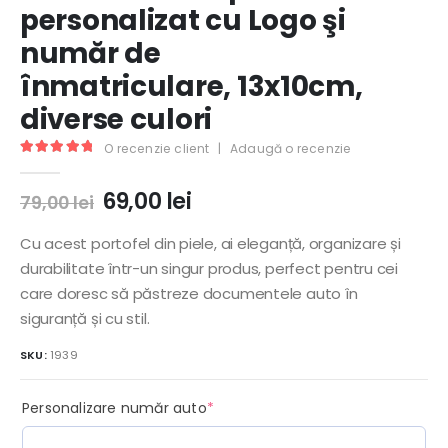
personalizat cu Logo şi
număr de
înmatriculare, 13x10cm,
diverse culori
O recenzie client
|
Adaugă o recenzie
5.00
out of 5
Prețul
Prețul
69,00
lei
79,00
lei
inițial
curent
a
este:
Cu acest portofel din piele, ai eleganță, organizare și
fost:
69,00 lei.
durabilitate într-un singur produs, perfect pentru cei
79,00 lei.
care doresc să păstreze documentele auto în
siguranță și cu stil.
SKU:
1939
(required)
Personalizare număr auto
*