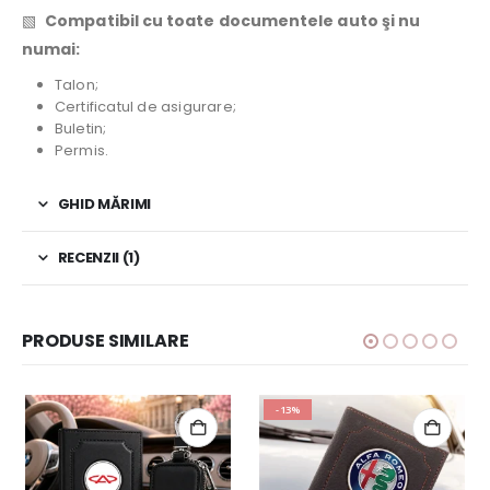
▧
Compatibil cu toate documentele auto şi nu
numai:
Talon;
Certificatul de asigurare;
Buletin;
Permis.
GHID MĂRIMI
RECENZII (1)
PRODUSE SIMILARE
-13%