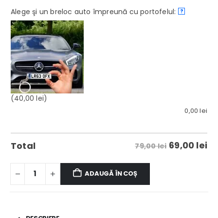
Alege şi un breloc auto împreună cu portofelul:
?
(40,00 lei)
0,00
lei
69,00
lei
Total
79,00 lei
ADAUGĂ ÎN COȘ