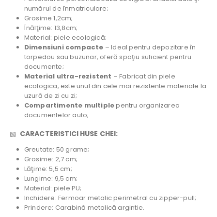
numărul de înmatriculare;
Grosime 1,2cm;
Înălţime: 13,8cm;
Material: piele ecologică;
Dimensiuni compacte
– Ideal pentru depozitare în
torpedou sau buzunar, oferă spaţiu suficient pentru
documente;
Material ultra-rezistent
– Fabricat din piele
ecologica, este unul din cele mai rezistente materiale la
uzură de zi cu zi;
Compartimente multiple
pentru organizarea
documentelor auto;
▧
CARACTERISTICI HUSE CHEI:
Greutate: 50 grame;
Grosime: 2,7 cm;
Lăţime: 5,5 cm;
Lungime: 9,5 cm;
Material: piele PU;
Inchidere: Fermoar metalic perimetral cu zipper-pull;
Prindere: Carabină metalică argintie.