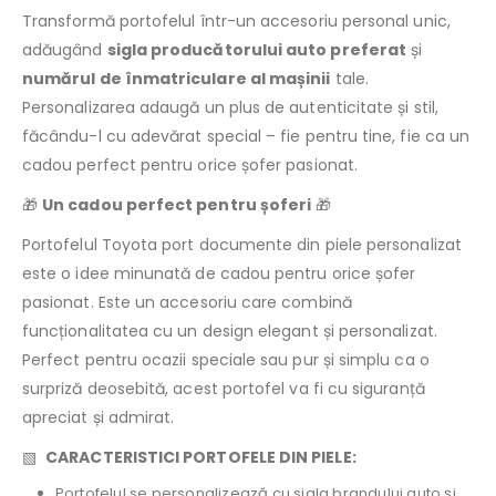
Transformă portofelul într-un accesoriu personal unic,
adăugând
sigla producătorului auto preferat
și
numărul de înmatriculare al mașinii
tale.
Personalizarea adaugă un plus de autenticitate și stil,
făcându-l cu adevărat special – fie pentru tine, fie ca un
cadou perfect pentru orice șofer pasionat.
🎁
Un cadou perfect pentru șoferi
🎁
Portofelul Toyota port documente din piele personalizat
este o idee minunată de cadou pentru orice șofer
pasionat. Este un accesoriu care combină
funcționalitatea cu un design elegant și personalizat.
Perfect pentru ocazii speciale sau pur și simplu ca o
surpriză deosebită, acest portofel va fi cu siguranță
apreciat și admirat.
▧
CARACTERISTICI PORTOFELE DIN PIELE:
Portofelul se personalizează cu sigla brandului auto şi