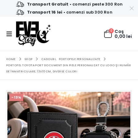
Transport Gratuit
• comenzi peste 300 Ron
Transport 16 lei
• comenzi sub 300 Ron
0
Coş
0,00
lei
HOME
SHOP
CADOURI
,
PORTOFELE PERSONALIZATE
PORTOFEL TOYOTA PORT DOCUMENT DIN PIELE PERSONALIZAT CU LOGO ŞI NUMĂR
DE ÎNMATRICULARE, 13X10CM, DIVERSE CULORI
-13%