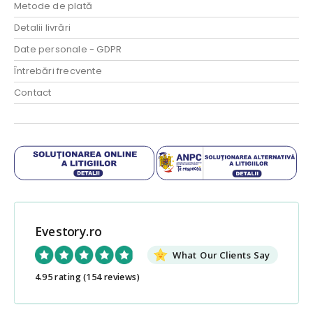
Metode de plată
Detalii livrări
Date personale - GDPR
Întrebări frecvente
Contact
Evestory.ro
What Our Clients Say
4.95 rating
(154 reviews)