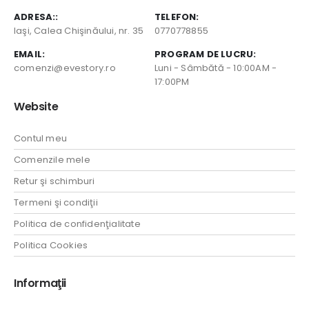
ADRESA::
TELEFON:
Iaşi, Calea Chişinăului, nr. 35
0770778855
EMAIL:
PROGRAM DE LUCRU:
comenzi@evestory.ro
Luni - Sâmbătă - 10:00AM -
17:00PM
Website
Contul meu
Comenzile mele
Retur şi schimburi
Termeni şi condiţii
Politica de confidenţialitate
Politica Cookies
Informaţii