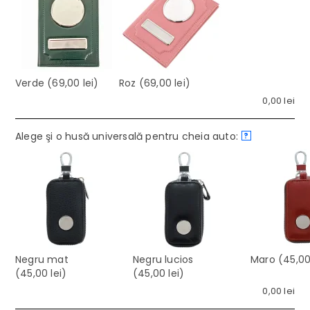
Verde
(69,00 lei)
Roz
(69,00 lei)
0,00
lei
Alege şi o husă universală pentru cheia auto:
?
Negru mat
Negru lucios
Maro
(45,00 
(45,00 lei)
(45,00 lei)
0,00
lei