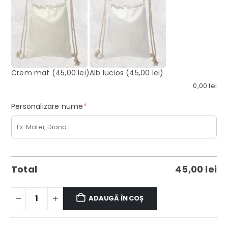
Crem mat
(45,00 lei)
Alb lucios
(45,00 lei)
0,00
lei
(required)
Personalizare nume
*
Total
45,00
lei
ADAUGĂ ÎN COȘ