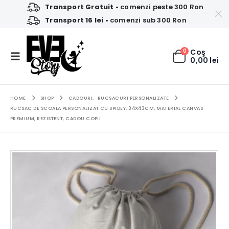
Transport Gratuit
• comenzi peste 300 Ron
Transport 16 lei
• comenzi sub 300 Ron
0
Coş
0,00
lei
HOME
SHOP
CADOURI
,
RUCSACURI PERSONALIZATE
RUCSAC DE SCOALA PERSONALIZAT CU SPIDEY, 34X43CM, MATERIAL CANVAS
PREMIUM, REZISTENT, CADOU COPII