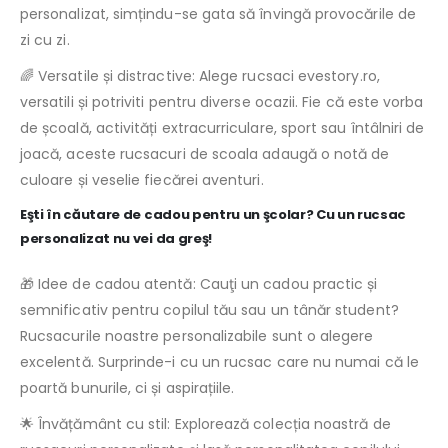
personalizat, simțindu-se gata să învingă provocările de
zi cu zi.
🌈 Versatile și distractive: Alege rucsaci evestory.ro,
versatili și potriviti pentru diverse ocazii. Fie că este vorba
de școală, activități extracurriculare, sport sau întâlniri de
joacă, aceste rucsacuri de scoala adaugă o notă de
culoare și veselie fiecărei aventuri.
Eşti în căutare de cadou pentru un şcolar? Cu un rucsac
personalizat nu vei da greş!
🎁 Idee de cadou atentă: Cauţi un cadou practic și
semnificativ pentru copilul tău sau un tânăr student?
Rucsacurile noastre personalizabile sunt o alegere
excelentă. Surprinde-i cu un rucsac care nu numai că le
poartă bunurile, ci și aspirațiile.
🌟 Învățământ cu stil: Explorează colecția noastră de