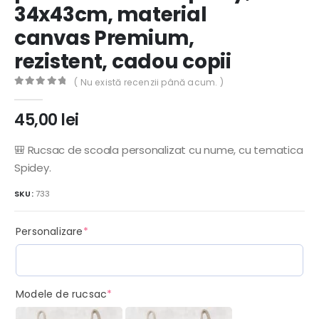
34x43cm, material
canvas Premium,
rezistent, cadou copii
( Nu există recenzii până acum. )
0
out of 5
45,00
lei
🎒 Rucsac de scoala personalizat cu nume, cu tematica
Spidey.
SKU:
733
(required)
Personalizare
*
(required)
Modele de rucsac
*