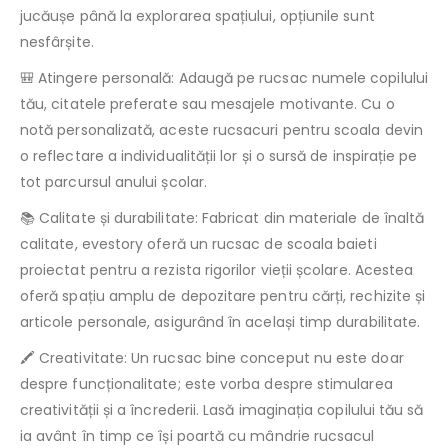
jucăușe până la explorarea spațiului, opțiunile sunt
nesfârșite.
🎒 Atingere personală: Adaugă pe rucsac numele copilului
tău, citatele preferate sau mesajele motivante. Cu o
notă personalizată, aceste rucsacuri pentru scoala devin
o reflectare a individualității lor și o sursă de inspirație pe
tot parcursul anului școlar.
📚 Calitate și durabilitate: Fabricat din materiale de înaltă
calitate, evestory oferă un rucsac de scoala baieti
proiectat pentru a rezista rigorilor vieții școlare. Acestea
oferă spațiu amplu de depozitare pentru cărți, rechizite și
articole personale, asigurând în același timp durabilitate.
🖍️ Creativitate: Un rucsac bine conceput nu este doar
despre funcționalitate; este vorba despre stimularea
creativității și a încrederii. Lasă imaginația copilului tău să
ia avânt în timp ce își poartă cu mândrie rucsacul