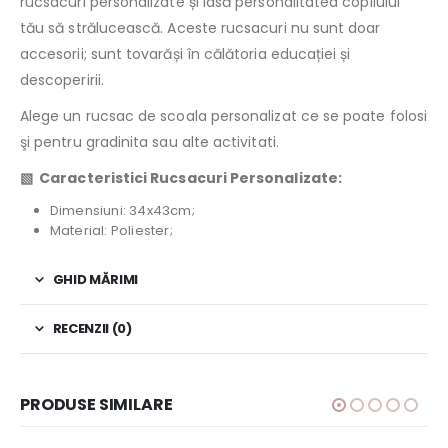
rucsacuri personalizate și lasă personalitatea copilului
tău să strălucească. Aceste rucsacuri nu sunt doar
accesorii; sunt tovarăși în călătoria educației și
descoperirii.
Alege un rucsac de scoala personalizat ce se poate folosi
şi pentru gradinita sau alte activitati.
▧
Caracteristici Rucsacuri Personalizate:
Dimensiuni: 34x43cm;
Material: Poliester;
GHID MĂRIMI
RECENZII (0)
PRODUSE SIMILARE