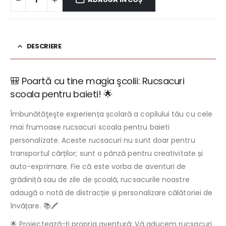
DESCRIERE
🎒 Poartă cu tine magia şcolii: Rucsacuri
scoala pentru baieti! 🌟
Îmbunătăţeşte experiența școlară a copilului tău cu cele
mai frumoase rucsacuri scoala pentru baieti
personalizate. Aceste rucsacuri nu sunt doar pentru
transportul cărților; sunt o pânză pentru creativitate și
auto-exprimare. Fie că este vorba de aventuri de
grădiniță sau de zile de școală, rucsacurile noastre
adaugă o notă de distracție și personalizare călătoriei de
învățare. 📚🖍️
🌟 Proiectează-ți propria aventură: Vă aducem rucsacuri