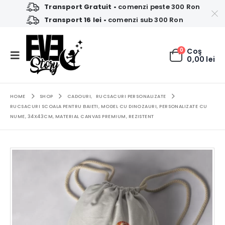
Transport Gratuit
• comenzi peste 300 Ron
Transport 16 lei
• comenzi sub 300 Ron
0
Coş
0,00
lei
HOME
SHOP
CADOURI
,
RUCSACURI PERSONALIZATE
RUCSACURI SCOALA PENTRU BAIETI, MODEL CU DINOZAURI, PERSONALIZATE CU
NUME, 34X43CM, MATERIAL CANVAS PREMIUM, REZISTENT