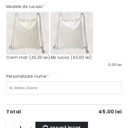
(required)
Modele de rucsac
*
Crem mat
(45,00 lei)
Alb lucios
(45,00 lei)
0,00
lei
(required)
Personalizare nume
*
Total
45,00
lei
ADAUGĂ ÎN COȘ