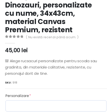
Dinozauri, personalizate
cu nume, 34x43cm,
material Canvas
Premium, rezistent
( Nu există recenzii până acum. )
0
out of 5
45,00
lei
🎒 Alege rucsacuri personalizate pentru scoala sau
gradinita, din materiale calitative, rezistente, cu
personajul dorit de tine.
SKU:
918
(required)
Personalizare
*