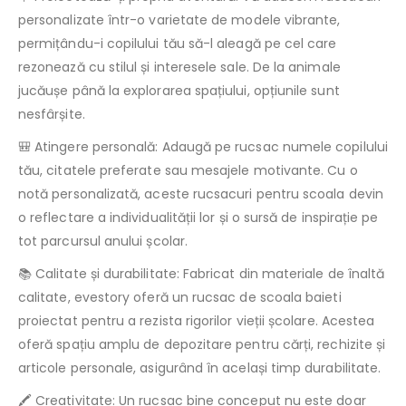
personalizate într-o varietate de modele vibrante,
permițându-i copilului tău să-l aleagă pe cel care
rezonează cu stilul și interesele sale. De la animale
jucăușe până la explorarea spațiului, opțiunile sunt
nesfârșite.
🎒 Atingere personală: Adaugă pe rucsac numele copilului
tău, citatele preferate sau mesajele motivante. Cu o
notă personalizată, aceste rucsacuri pentru scoala devin
o reflectare a individualității lor și o sursă de inspirație pe
tot parcursul anului școlar.
📚 Calitate și durabilitate: Fabricat din materiale de înaltă
calitate, evestory oferă un rucsac de scoala baieti
proiectat pentru a rezista rigorilor vieții școlare. Acestea
oferă spațiu amplu de depozitare pentru cărți, rechizite și
articole personale, asigurând în același timp durabilitate.
🖍️ Creativitate: Un rucsac bine conceput nu este doar