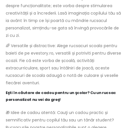
despre funcționalitate; este vorba despre stimularea
creativității și a încrederii. Lasă imaginația copilului tău să
ia avânt în timp ce își poartă cu mândrie rucsacul
personalizat, simțindu-se gata să învingă provocările de
zi cu zi.
🌈 Versatile și distractive: Alege rucsacuri scoala pentru
baieti de pe evestory.ro, versatili și potriviti pentru diverse
ocazii. Fie că este vorba de școală, activități
extracurriculare, sport sau întâlniri de joacă, aceste
rucsacuri de scoala adaugă o notă de culoare și veselie
fiecărei aventuri.
Eşti în căutare de cadou pentru un şcolar? Cu un rucsac
personalizat nu vei da greş!
🎁 Idee de cadou atentă: Cauţi un cadou practic și
semnificativ pentru copilul tău sau un tânăr student?
Rucsacurile noastre personalizabile sunt o alegere