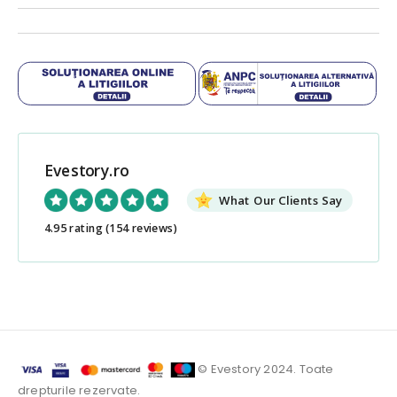
Evestory.ro
What Our Clients Say
4.95 rating
(154 reviews)
© Evestory 2024. Toate
drepturile rezervate.