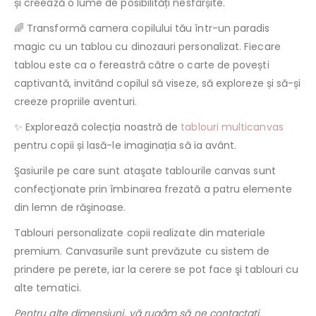
și creează o lume de posibilități nesfârșite.
🌈 Transformă camera copilului tău într-un paradis
magic cu un tablou cu dinozauri personalizat. Fiecare
tablou este ca o fereastră către o carte de povești
captivantă, invitând copilul să viseze, să exploreze și să-și
creeze propriile aventuri.
✨ Explorează colecția noastră de
tablouri multicanvas
pentru copii și lasă-le imaginația să ia avânt.
Şasiurile pe care sunt ataşate tablourile canvas sunt
confecţionate prin îmbinarea frezată a patru elemente
din lemn de răşinoase.
Tablouri personalizate copii realizate din materiale
premium. Canvasurile sunt prevăzute cu sistem de
prindere pe perete, iar la cerere se pot face şi tablouri cu
alte tematici.
Pentru alte dimensiuni, vă rugăm să ne contactaţi.