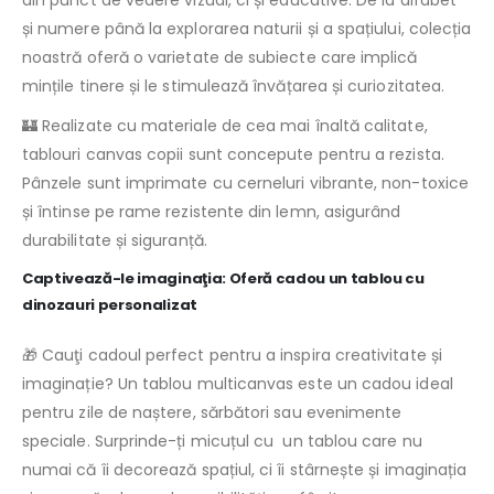
din punct de vedere vizual, ci și educative. De la alfabet
și numere până la explorarea naturii și a spațiului, colecția
noastră oferă o varietate de subiecte care implică
mințile tinere și le stimulează învățarea și curiozitatea.
🏰 Realizate cu materiale de cea mai înaltă calitate,
tablouri canvas copii sunt concepute pentru a rezista.
Pânzele sunt imprimate cu cerneluri vibrante, non-toxice
și întinse pe rame rezistente din lemn, asigurând
durabilitate și siguranță.
Captivează-le imaginaţia: Oferă cadou un tablou cu
dinozauri personalizat
🎁 Cauţi cadoul perfect pentru a inspira creativitate și
imaginație? Un tablou multicanvas este un cadou ideal
pentru zile de naștere, sărbători sau evenimente
speciale. Surprinde-ți micuțul cu un tablou care nu
numai că îi decorează spațiul, ci îi stârnește și imaginația