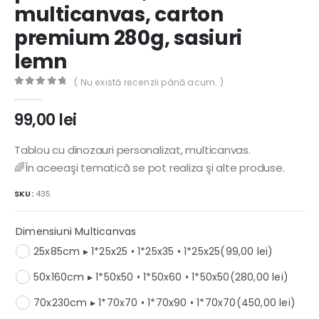
multicanvas, carton
premium 280g, sasiuri
lemn
( Nu există recenzii până acum. )
0
out of 5
99,00
lei
Tablou cu dinozauri personalizat, multicanvas.
🌈În aceeaşi tematică se pot realiza şi alte produse.
SKU:
435
Dimensiuni Multicanvas
25x85cm ▸ 1*25x25 • 1*25x35 • 1*25x25
(99,00 lei)
50x160cm ▸ 1*50x50 • 1*50x60 • 1*50x50
(280,00 lei)
70x230cm ▸ 1*70x70 • 1*70x90 • 1*70x70
(450,00 lei)