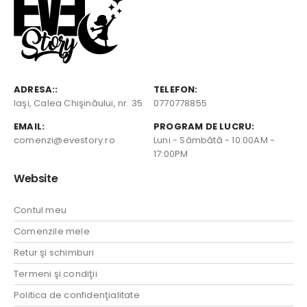
ADRESA::
TELEFON:
Iaşi, Calea Chişinăului, nr. 35
0770778855
EMAIL:
PROGRAM DE LUCRU:
comenzi@evestory.ro
Luni - Sâmbătă - 10:00AM -
17:00PM
Website
Contul meu
Comenzile mele
Retur şi schimburi
Termeni şi condiţii
Politica de confidenţialitate