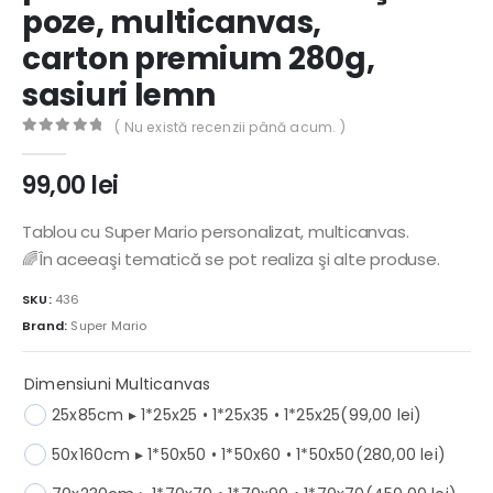
poze, multicanvas,
carton premium 280g,
sasiuri lemn
( Nu există recenzii până acum. )
0
out of 5
99,00
lei
Tablou cu Super Mario personalizat, multicanvas.
🌈În aceeaşi tematică se pot realiza şi alte produse.
SKU:
436
Brand:
Super Mario
Dimensiuni Multicanvas
25x85cm ▸ 1*25x25 • 1*25x35 • 1*25x25
(99,00 lei)
50x160cm ▸ 1*50x50 • 1*50x60 • 1*50x50
(280,00 lei)