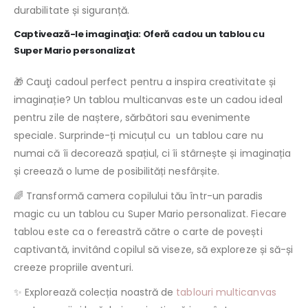
durabilitate și siguranță.
Captivează-le imaginaţia: Oferă cadou un tablou cu
Super Mario personalizat
🎁 Cauţi cadoul perfect pentru a inspira creativitate și
imaginație? Un tablou multicanvas este un cadou ideal
pentru zile de naștere, sărbători sau evenimente
speciale. Surprinde-ți micuțul cu un tablou care nu
numai că îi decorează spațiul, ci îi stârnește și imaginația
și creează o lume de posibilități nesfârșite.
🌈 Transformă camera copilului tău într-un paradis
magic cu un tablou cu Super Mario personalizat. Fiecare
tablou este ca o fereastră către o carte de povești
captivantă, invitând copilul să viseze, să exploreze și să-și
creeze propriile aventuri.
✨ Explorează colecția noastră de
tablouri multicanvas