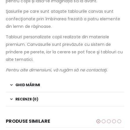
pentru copii și lasă-le imaginația să ia avânt.
Şasiurile pe care sunt ataşate tablourile canvas sunt
confecţionate prin îmbinarea frezată a patru elemente
din lemn de răşinoase.
Tablouri personalizate copii realizate din materiale
premium. Canvasurile sunt prevăzute cu sistem de
prindere pe perete, iar la cerere se pot face şi tablouri cu
alte tematici.
Pentru alte dimensiuni, vă rugăm să ne contactaţi.
GHID MĂRIMI
RECENZII (0)
PRODUSE SIMILARE