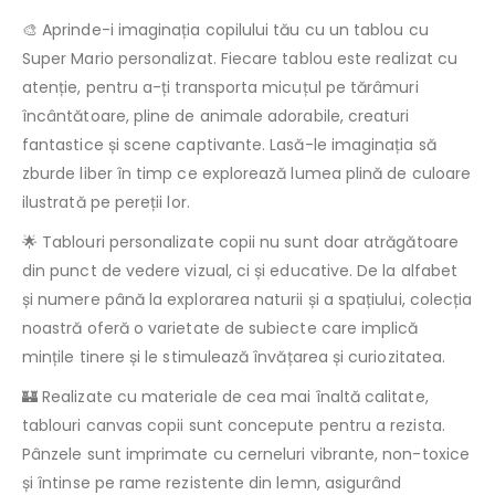
🎨 Aprinde-i imaginația copilului tău cu un tablou cu
Super Mario personalizat. Fiecare tablou este realizat cu
atenție, pentru a-ți transporta micuțul pe tărâmuri
încântătoare, pline de animale adorabile, creaturi
fantastice și scene captivante. Lasă-le imaginația să
zburde liber în timp ce explorează lumea plină de culoare
ilustrată pe pereții lor.
🌟 Tablouri personalizate copii nu sunt doar atrăgătoare
din punct de vedere vizual, ci și educative. De la alfabet
și numere până la explorarea naturii și a spațiului, colecția
noastră oferă o varietate de subiecte care implică
mințile tinere și le stimulează învățarea și curiozitatea.
🏰 Realizate cu materiale de cea mai înaltă calitate,
tablouri canvas copii sunt concepute pentru a rezista.
Pânzele sunt imprimate cu cerneluri vibrante, non-toxice
și întinse pe rame rezistente din lemn, asigurând