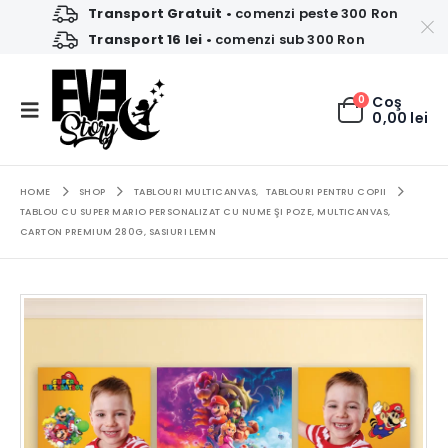
Transport Gratuit
• comenzi peste 300 Ron
Transport 16 lei
• comenzi sub 300 Ron
0
Coş
0,00
lei
HOME
SHOP
TABLOURI MULTICANVAS
,
TABLOURI PENTRU COPII
TABLOU CU SUPER MARIO PERSONALIZAT CU NUME ŞI POZE, MULTICANVAS,
CARTON PREMIUM 280G, SASIURI LEMN