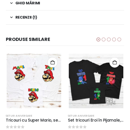
GHID MĂRIMI
RECENZII (1)
PRODUSE SIMILARE
SETURI ANIVERSARE
SETURI ANIVERSARE
Tricouri cu Super Mario, set culoare albă, rezistent la spălări, bumbac 100%, Regular Fit, model 1
Set tricouri Eroi în Pijamale, culoare neagră, imprimeu rezistent la spălări, bumbac 100%, Regular Fit,model 1