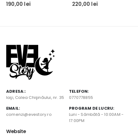
0
out of 5
0
out of 5
190,00
lei
220,00
lei
ADRESA::
TELEFON:
Iaşi, Calea Chişinăului, nr. 35
0770778855
EMAIL:
PROGRAM DE LUCRU:
comenzi@evestory.ro
Luni - Sâmbătă - 10:00AM -
17:00PM
Website