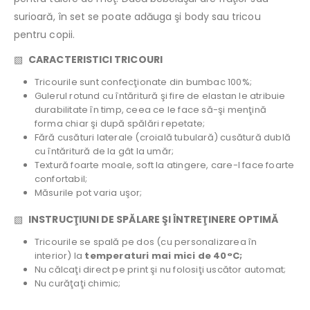
surioară, în set se poate adăuga şi body sau tricou
pentru copii.
▧
CARACTERISTICI TRICOURI
Tricourile sunt confecţionate din bumbac 100%;
Gulerul rotund cu întăritură şi fire de elastan le atribuie
durabilitate în timp, ceea ce le face să-şi menţină
forma chiar şi după spălări repetate;
Fără cusături laterale (croială tubulară) cusătură dublă
cu întăritură de la gât la umăr;
Textură foarte moale, soft la atingere, care-l face foarte
confortabil;
Măsurile pot varia uşor;
▧
INSTRUCŢIUNI DE SPĂLARE ŞI ÎNTREŢINERE OPTIMĂ
Tricourile se spală pe dos (cu personalizarea în
interior) la
temperaturi mai mici de 40°C;
Nu călcaţi direct pe print şi nu folosiţi uscător automat;
Nu curăţaţi chimic;