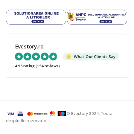
Evestory.ro
What Our Clients Say
4.95 rating
(154 reviews)
© Evestory 2024. Toate
drepturile rezervate.