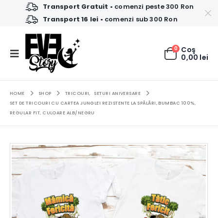
Transport Gratuit
• comenzi peste 300 Ron
Transport 16 lei
• comenzi sub 300 Ron
0
Coş
0,00
lei
HOME
SHOP
TRICOURI
,
SETURI ANIVERSARE
SET DE TRICOURI CU CARTEA JUNGLEI REZISTENTE LA SPĂLĂRI, BUMBAC 100%,
REGULAR FIT, CULOARE ALB/NEGRU