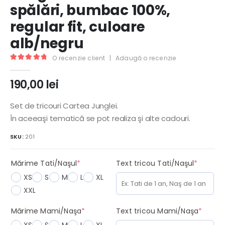
spălări, bumbac 100%,
regular fit, culoare
alb/negru
O recenzie client
|
Adaugă o recenzie
5.00
out of 5
190,00
lei
Set de tricouri Cartea Junglei.
În aceeaşi tematică se pot realiza şi alte cadouri.
SKU:
201
(required)
(requir
Mărime Tati/Naşul
*
Text tricou Tati/Naşul
*
XS
S
M
L
XL
XXL
(required)
(requi
Mărime Mami/Naşa
*
Text tricou Mami/Naşa
*