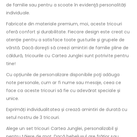
de familie sau pentru a scoate în evidenţă personalități
individuale.
Fabricate din materiale premium, moi, aceste tricouri
oferă confort și durabilitate. Fiecare design este creat cu
atenție pentru a satisface toate gusturile și grupele de
vârstă. Dacă doreşti să creezi amintiri de familie pline de
căldură, tricourile cu Cartea Junglei sunt potrivite pentru
tine!
Cu opțiunile de personalizare disponibile poţi adăuga
note personale, cum ar fi nume sau mesaje, ceea ce
face ca aceste tricouri să fie cu adevărat speciale și
unice.
Exprimăți individualitatea și crează amintiri de durată cu
setul nostru de 3 tricouri.
Alege un set tricouri Cartea Junglei, personalizabil şi
pentru tăiere de moţ. Dacă bebeluşul are frăţior sau