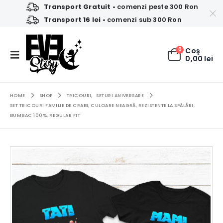
Transport Gratuit
• comenzi peste 300 Ron
Transport 16 lei
• comenzi sub 300 Ron
0
Coş
0,00
lei
HOME
SHOP
TRICOURI
,
SETURI ANIVERSARE
SET TRICOURI FAMILIE DE CRABI, CULOARE NEAGRĂ, REZISTENTE LA SPĂLĂRI,
BUMBAC 100%, REGULAR FIT