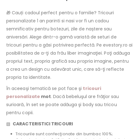
🎁 Cauți cadoul perfect pentru o familie? Tricouri
personalizate 1 an parinti si nasi vor fi un cadou
semnificativ pentru botezuri, zile de naștere sau
aniversări. Alege dintr-o gamă variată de seturi de
tricouri pentru a găsi potrivirea perfectă. Pe evestory.ro ai
posibilitatea de a-ţi da frâu liber imaginaţiei. Poţi adăuga
propriul text, propria grafică sau propria imagine, pentru
a crea un design cu adevărat unic, care să-ţi reflecte
propria ta identitate.
În aceeaşi tematică se pot face şi
tricouri
personalizate
mot
. Dacă bebeluşul are frăţior sau
surioară, în set se poate adăuga şi body sau tricou
pentru copii.
▧
CARACTERISTICI TRICOURI
Tricourile sunt confecţionate din bumbac 100%;