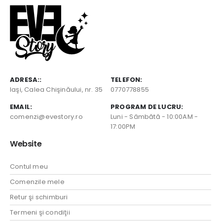
ADRESA::
TELEFON:
Iaşi, Calea Chişinăului, nr. 35
0770778855
EMAIL:
PROGRAM DE LUCRU:
comenzi@evestory.ro
Luni - Sâmbătă - 10:00AM -
17:00PM
Website
Contul meu
Comenzile mele
Retur şi schimburi
Termeni şi condiţii