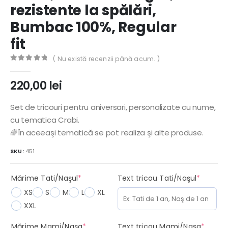
rezistente la spălări,
Bumbac 100%, Regular
fit
( Nu există recenzii până acum. )
0
out of 5
220,00
lei
Set de tricouri pentru aniversari, personalizate cu nume,
cu tematica Crabi.
🌈În aceeaşi tematică se pot realiza şi alte produse.
SKU:
451
(required)
(requir
Mărime Tati/Naşul
*
Text tricou Tati/Naşul
*
XS
S
M
L
XL
XXL
(required)
(requi
Mărime Mami/Naşa
*
Text tricou Mami/Naşa
*