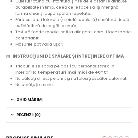
Gulerul rotund cu întăritură şi fire de elastan le atribuie
durabilitate în timp, ceea ce le face să-şi menţină
forma chiar şi după spălări repetate;
Fără cusături laterale (croială tubulară) cusătură dublă
cu întăritură de la gât la umăr;
Textură foarte moale, soft la atingere, care-l face foarte
confortabil;
Măsurile pot varia uşor;
▧
INSTRUCŢIUNI DE SPĂLARE ŞI ÎNTREŢINERE OPTIMĂ
Tricourile se spală pe dos (cu personalizarea în
interior) la
temperaturi mai mici de 40°C;
Nu călcaţi direct pe print şi nu folosiţi uscător automat;
Nu curăţaţi chimic;
GHID MĂRIMI
RECENZII (0)