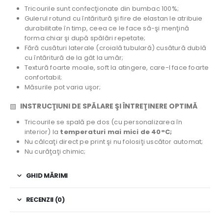
Tricourile sunt confecţionate din bumbac 100%;
Gulerul rotund cu întăritură şi fire de elastan le atribuie
durabilitate în timp, ceea ce le face să-şi menţină
forma chiar şi după spălări repetate;
Fără cusături laterale (croială tubulară) cusătură dublă
cu întăritură de la gât la umăr;
Textură foarte moale, soft la atingere, care-l face foarte
confortabil;
Măsurile pot varia uşor;
▧
INSTRUCŢIUNI DE SPĂLARE ŞI ÎNTREŢINERE OPTIMĂ
Tricourile se spală pe dos (cu personalizarea în
interior) la
temperaturi mai mici de 40°C;
Nu călcaţi direct pe print şi nu folosiţi uscător automat;
Nu curăţaţi chimic;
GHID MĂRIMI
RECENZII (0)