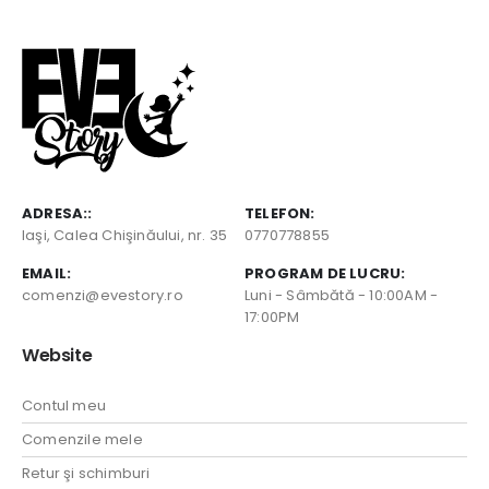
ADRESA::
TELEFON:
Iaşi, Calea Chişinăului, nr. 35
0770778855
EMAIL:
PROGRAM DE LUCRU:
comenzi@evestory.ro
Luni - Sâmbătă - 10:00AM -
17:00PM
Website
Contul meu
Comenzile mele
Retur şi schimburi