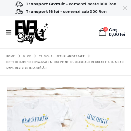
Transport Gratuit
• comenzi peste 300 Ron
Transport 16 lei
• comenzi sub 300 Ron
0
Coş
0,00
lei
HOME
SHOP
TRICOURI
,
SETURI ANIVERSARE
SET TRICOURI PERSONALIZATE MICUL PRINT, CULOARE ALB, REGULAR FIT, BUMBAC
100%, REZISTENTE LA SPĂLĂRI