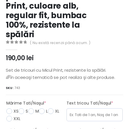
Print, culoare alb,
regular fit, bumbac
100%, rezistente la
spălări
( Nu există recenzii până acum. )
0
out of 5
190,00
lei
Set de tricouri cu Micul Print, rezistente la spălări.
🌈În aceeaşi tematică se pot realiza şi alte produse.
SKU:
743
(required)
(requir
Mărime Tati/Naşul
*
Text tricou Tati/Naşul
*
XS
S
M
L
XL
XXL