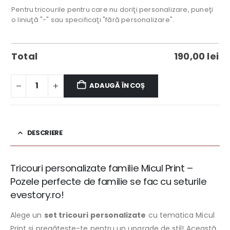
Pentru tricourile pentru care nu doriţi personalizare, puneţi
o liniuţă "-" sau specificaţi "fără personalizare".
Total
190,00
lei
ADAUGĂ ÎN COȘ
DESCRIERE
Tricouri personalizate familie Micul Print –
Pozele perfecte de familie se fac cu seturile
evestory.ro!
Alege un
set tricouri personalizate
cu tematica Micul
Print şi pregătește-te pentru un upgrade de stil! Această