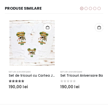
PRODUSE SIMILARE
SETURI ANIVERSARE
SETURI ANIVERSARE
Set de tricouri cu Cartea Junglei rezistente la spălări, bumbac 100%, regular fit, culoare alb/negru
Set Tricouri Aniversare Banner Shield rezistente la spălări, bumbac 100%, regular fit, culoare alb/negru
5.00
out of 5
0
out of 5
190,00
lei
190,00
lei