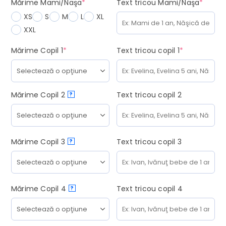
(required)
(requi
Mărime Mami/Naşa
*
Text tricou Mami/Naşa
*
XS
S
M
L
XL
XXL
(required)
(required)
Mărime Copil 1
*
Text tricou copil 1
*
Mărime Copil 2
Text tricou copil 2
?
Mărime Copil 3
Text tricou copil 3
?
Mărime Copil 4
Text tricou copil 4
?