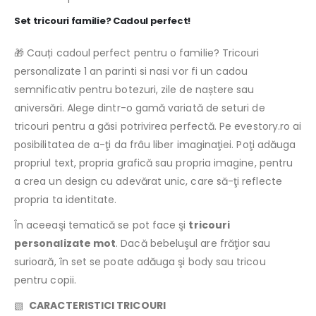
Set tricouri familie? Cadoul perfect!
🎁 Cauți cadoul perfect pentru o familie? Tricouri
personalizate 1 an parinti si nasi vor fi un cadou
semnificativ pentru botezuri, zile de naștere sau
aniversări. Alege dintr-o gamă variată de seturi de
tricouri pentru a găsi potrivirea perfectă. Pe evestory.ro ai
posibilitatea de a-ţi da frâu liber imaginaţiei. Poţi adăuga
propriul text, propria grafică sau propria imagine, pentru
a crea un design cu adevărat unic, care să-ţi reflecte
propria ta identitate.
În aceeaşi tematică se pot face şi
tricouri
personalizate mot
. Dacă bebeluşul are frăţior sau
surioară, în set se poate adăuga şi body sau tricou
pentru copii.
▧
CARACTERISTICI TRICOURI