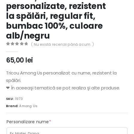
personalizate, rezistent
la spălări, regular fit,
bumbac 100%, culoare
alb/negru
( Nu există recenzii până acum. )
0
out of 5
65,00
lei
Tricou Among Us personalizat cu nume, rezistent la
spălări.
❤ În aceeaşi tematică se pot realiza şi alte produse.
SKU:
1973
Brand:
Among Us
(required)
Personalizare nume
*