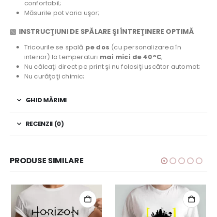
confortabil;
Măsurile pot varia uşor;
▧ INSTRUCŢIUNI DE SPĂLARE ŞI ÎNTREŢINERE OPTIMĂ
Tricourile se spală
pe dos
(cu personalizarea în
interior) la temperaturi
mai mici de 40°C
;
Nu călcaţi direct pe print şi nu folosiţi uscător automat;
Nu curăţaţi chimic;
GHID MĂRIMI
RECENZII (0)
PRODUSE SIMILARE