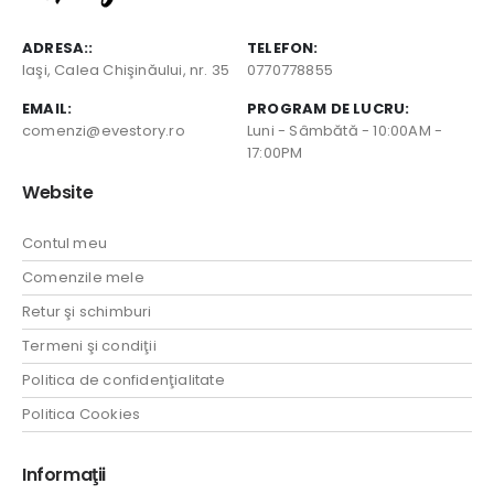
ADRESA::
TELEFON:
Iaşi, Calea Chişinăului, nr. 35
0770778855
EMAIL:
PROGRAM DE LUCRU:
comenzi@evestory.ro
Luni - Sâmbătă - 10:00AM -
17:00PM
Website
Contul meu
Comenzile mele
Retur şi schimburi
Termeni şi condiţii
Politica de confidenţialitate
Politica Cookies
Informaţii