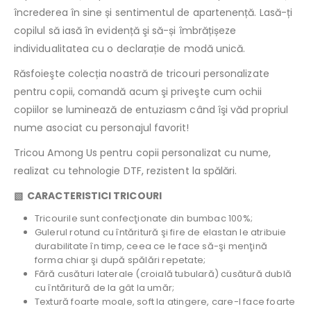
încrederea în sine și sentimentul de apartenență. Lasă-ți
copilul să iasă în evidență şi să-și îmbrățișeze
individualitatea cu o declarație de modă unică.
Răsfoieşte colecția noastră de tricouri personalizate
pentru copii, comandă acum şi priveşte cum ochii
copiilor se luminează de entuziasm când îşi văd propriul
nume asociat cu personajul favorit!
Tricou Among Us pentru copii personalizat cu nume,
realizat cu tehnologie DTF, rezistent la spălări.
▧
CARACTERISTICI TRICOURI
Tricourile sunt confecţionate din bumbac 100%;
Gulerul rotund cu întăritură şi fire de elastan le atribuie
durabilitate în timp, ceea ce le face să-şi menţină
forma chiar şi după spălări repetate;
Fără cusături laterale (croială tubulară) cusătură dublă
cu întăritură de la gât la umăr;
Textură foarte moale, soft la atingere, care-l face foarte