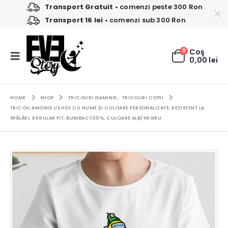
Transport Gratuit
• comenzi peste 300 Ron
Transport 16 lei
• comenzi sub 300 Ron
0
Coş
0,00
lei
HOME
SHOP
TRICOURI GAMING
,
TRICOURI COPII
TRICOU AMONG US HEX CU NUME ȘI CULOARE PERSONALIZATE, REZISTENT LA
SPĂLĂRI, REGULAR FIT, BUMBAC 100%, CULOARE ALB/NEGRU