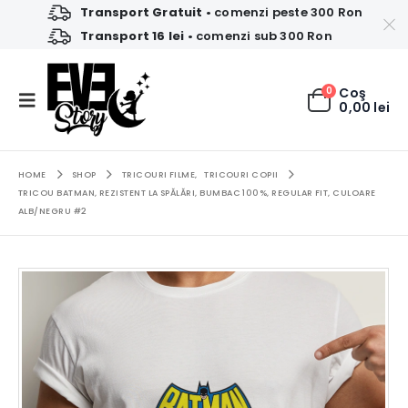
Transport Gratuit
• comenzi peste 300 Ron
Transport 16 lei
• comenzi sub 300 Ron
0
Coş
0,00
lei
HOME
SHOP
TRICOURI FILME
,
TRICOURI COPII
TRICOU BATMAN, REZISTENT LA SPĂLĂRI, BUMBAC 100%, REGULAR FIT, CULOARE
ALB/NEGRU #2