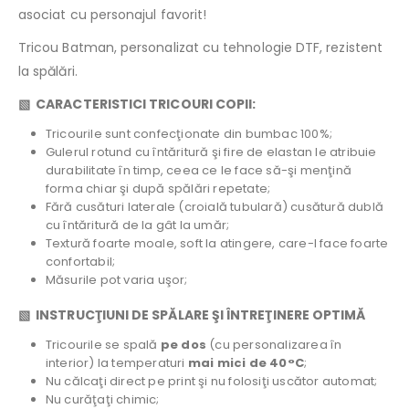
asociat cu personajul favorit!
Tricou Batman, personalizat cu tehnologie DTF, rezistent
la spălări.
▧ CARACTERISTICI TRICOURI COPII:
Tricourile sunt confecţionate din bumbac 100%;
Gulerul rotund cu întăritură şi fire de elastan le atribuie
durabilitate în timp, ceea ce le face să-şi menţină
forma chiar şi după spălări repetate;
Fără cusături laterale (croială tubulară) cusătură dublă
cu întăritură de la gât la umăr;
Textură foarte moale, soft la atingere, care-l face foarte
confortabil;
Măsurile pot varia uşor;
▧ INSTRUCŢIUNI DE SPĂLARE ŞI ÎNTREŢINERE OPTIMĂ
Tricourile se spală
pe dos
(cu personalizarea în
interior) la temperaturi
mai mici de 40°C
;
Nu călcaţi direct pe print şi nu folosiţi uscător automat;
Nu curăţaţi chimic;