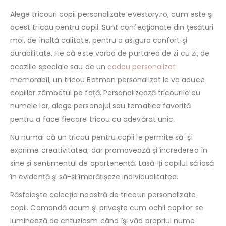
Alege tricouri copii personalizate evestory.ro, cum este şi
acest tricou pentru copii. Sunt confecţionate din ţesături
moi, de înaltă calitate, pentru a asigura confort şi
durabilitate. Fie că este vorba de purtarea de zi cu zi, de
ocaziile speciale sau de un
cadou personalizat
memorabil, un tricou Batman personalizat le va aduce
copiilor zâmbetul pe faţă. Personalizează tricourile cu
numele lor, alege personajul sau tematica favorită
pentru a face fiecare tricou cu adevărat unic.
Nu numai că un tricou pentru copii le permite să-și
exprime creativitatea, dar promovează și încrederea în
sine și sentimentul de apartenență. Lasă-ți copilul să iasă
în evidență şi să-și îmbrățișeze individualitatea.
Răsfoieşte colecția noastră de tricouri personalizate
copii. Comandă acum şi priveşte cum ochii copiilor se
luminează de entuziasm când îşi văd propriul nume