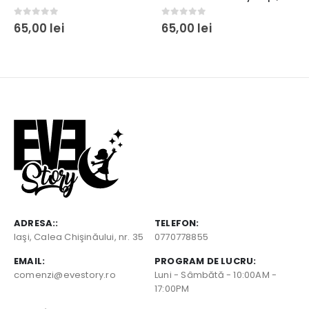
0
out of 5
0
out of 5
65,00
lei
65,00
lei
ADRESA::
TELEFON:
Iaşi, Calea Chişinăului, nr. 35
0770778855
EMAIL:
PROGRAM DE LUCRU:
comenzi@evestory.ro
Luni - Sâmbătă - 10:00AM -
17:00PM