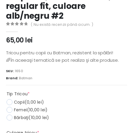
regular fit, culoare
alb/negru #2
( Nu există recenzii până acum. )
0
out of 5
65,00
lei
Tricou pentru copii cu Batman, rezistent la spălări!
🌈În aceeaşi tematică se pot realiza şi alte produse.
SKU:
1650
Brand:
Batman
(required)
Tip Tricou
*
Copii
(0,00 lei)
Femei
(10,00 lei)
Bărbaţi
(10,00 lei)
(required)
Culoare tricou
*