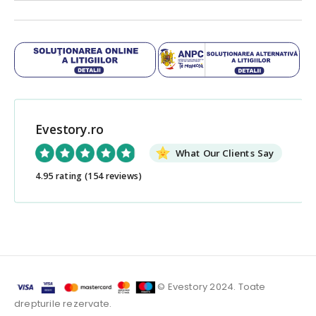
Evestory.ro
What Our Clients Say
4.95 rating
(154 reviews)
© Evestory 2024. Toate
drepturile rezervate.