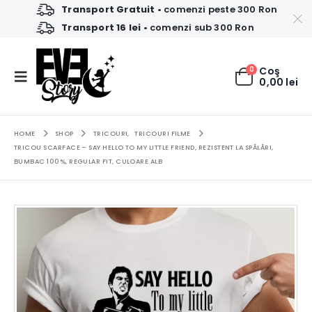
Transport Gratuit
• comenzi peste 300 Ron
Transport 16 lei
• comenzi sub 300 Ron
0
Coş
0,00
lei
HOME
SHOP
TRICOURI
,
TRICOURI FILME
TRICOU SCARFACE – SAY HELLO TO MY LITTLE FRIEND, REZISTENT LA SPĂLĂRI,
BUMBAC 100%, REGULAR FIT, CULOARE ALB