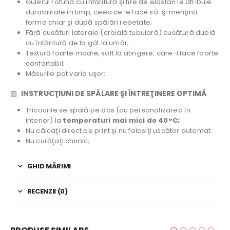
Gulerul rotund cu întăritură şi fire de elastan le atribuie
durabilitate în timp, ceea ce le face să-şi menţină
forma chiar şi după spălări repetate;
Fără cusături laterale (croială tubulară) cusătură dublă
cu întăritură de la gât la umăr;
Textură foarte moale, soft la atingere, care-l face foarte
confortabil;
Măsurile pot varia uşor;
▧
INSTRUCŢIUNI DE SPĂLARE ŞI ÎNTREŢINERE OPTIMĂ
Tricourile se spală pe dos (cu personalizarea în
interior) la
temperaturi mai mici de 40°C;
Nu călcaţi direct pe print şi nu folosiţi uscător automat;
Nu curăţaţi chimic;
GHID MĂRIMI
RECENZII (0)