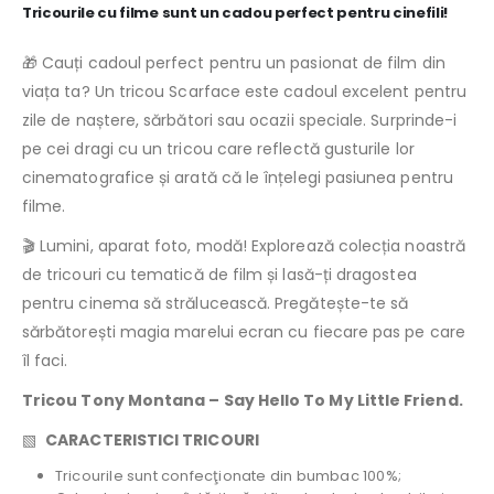
Tricourile cu filme sunt un cadou perfect pentru cinefili!
🎁 Cauți cadoul perfect pentru un pasionat de film din
viața ta? Un tricou Scarface este cadoul excelent pentru
zile de naștere, sărbători sau ocazii speciale. Surprinde-i
pe cei dragi cu un tricou care reflectă gusturile lor
cinematografice și arată că le înțelegi pasiunea pentru
filme.
🎬 Lumini, aparat foto, modă! Explorează colecția noastră
de tricouri cu tematică de film și lasă-ți dragostea
pentru cinema să strălucească. Pregătește-te să
sărbătorești magia marelui ecran cu fiecare pas pe care
îl faci.
Tricou Tony Montana – Say Hello To My Little Friend.
▧
CARACTERISTICI TRICOURI
Tricourile sunt confecţionate din bumbac 100%;