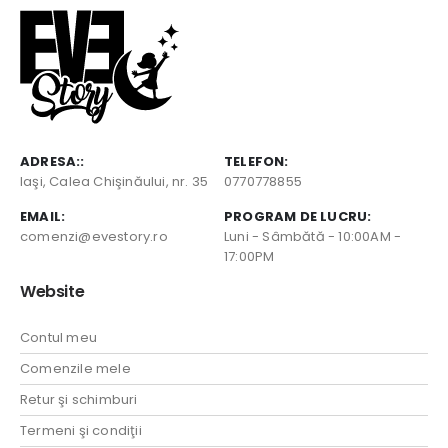
ADRESA::
TELEFON:
Iaşi, Calea Chişinăului, nr. 35
0770778855
EMAIL:
PROGRAM DE LUCRU:
comenzi@evestory.ro
Luni - Sâmbătă - 10:00AM -
17:00PM
Website
Contul meu
Comenzile mele
Retur şi schimburi
Termeni şi condiţii