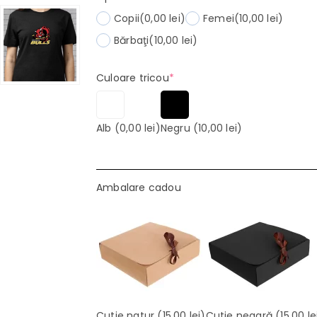
Copii
(0,00 lei)
Femei
(10,00 lei)
Bărbaţi
(10,00 lei)
(required)
Culoare tricou
*
Alb
(0,00 lei)
Negru
(10,00 lei)
Ambalare cadou
Cutie natur
(15,00 lei)
Cutie neagră
(15,00 le