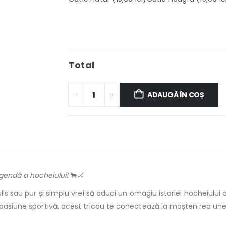
Total
ADAUGĂ ÎN COȘ
legendă a hocheiului!
🐂🏒
ulls sau pur și simplu vrei să aduci un omagiu istoriei hocheiului
e pasiune sportivă, acest tricou te conectează la moștenirea u