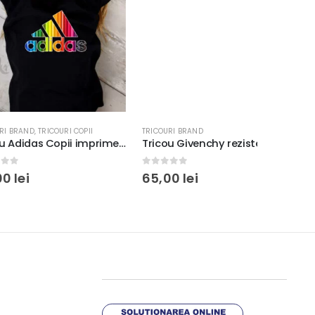
TRICOURI COPII
TRICOURI BRAND
TRICOURI 
Tricou Adidas Copii imprimeu Creioane Curcubeu, rezistent la spălări, bumbac 100%, Unisex, Regular fit, culoare alb/negru
Tricou Givenchy rezistent la spălări, bumbac 100%, Regular fit, culoare alb/negru
0
out of 5
0
out o
65,00
lei
65,00