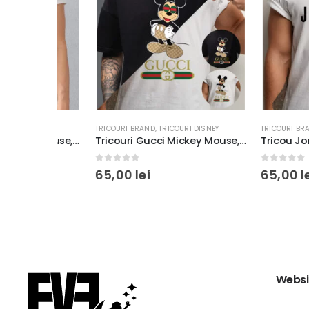
SNEY
TRICOURI BRAND
,
TRICOURI DISNEY
TRICOURI BRAND
Tricou Adidas Mickey Mouse, rezistent la spălări, regular fit, bumbac 100%, culoare alb/negru #2
Tricouri Gucci Mickey Mouse, rezistent la spălări, bumbac 100%, Regular Fit, culoare alb/negru
0
out of 5
0
out of 5
65,00
lei
65,00
lei
Websi