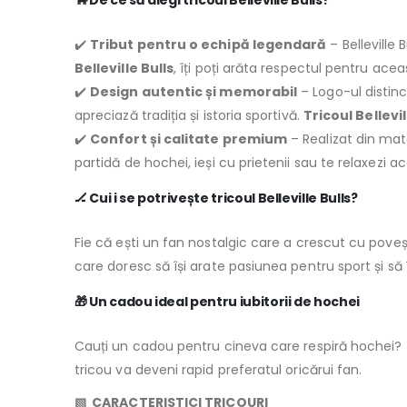
🐂
De ce să alegi tricoul Belleville Bulls?
✔️
Tribut pentru o echipă legendară
– Belleville 
Belleville Bulls
, îți poți arăta respectul pentru acea
✔️
Design autentic și memorabil
– Logo-ul distinct
apreciază tradiția și istoria sportivă.
Tricoul Bellevil
✔️
Confort și calitate premium
– Realizat din mate
partidă de hochei, ieși cu prietenii sau te relaxezi a
🏒
Cui i se potrivește tricoul Belleville Bulls?
Fie că ești un fan nostalgic care a crescut cu povești
care doresc să își arate pasiunea pentru sport și să
🎁
Un cadou ideal pentru iubitorii de hochei
Cauți un cadou pentru cineva care respiră hochei?
tricou va deveni rapid preferatul oricărui fan.
▧ CARACTERISTICI TRICOURI