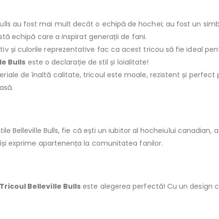
Bulls au fost mai mult decât o echipă de hochei; au fost un simbol
stă echipă care a inspirat generații de fani.
iv și culorile reprezentative fac ca acest tricou să fie ideal pent
le Bulls
este o declarație de stil și loialitate!
riale de înaltă calitate, tricoul este moale, rezistent și perfect 
casă.
le Belleville Bulls, fie că ești un iubitor al hocheiului canadian, 
 își exprime apartenența la comunitatea fanilor.
Tricoul Belleville Bulls
este alegerea perfectă! Cu un design ca