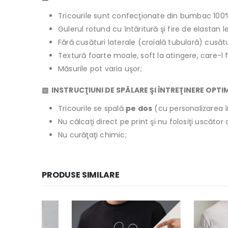
Tricourile sunt confecţionate din bumbac 100
Gulerul rotund cu întăritură şi fire de elastan 
Fără cusături laterale (croială tubulară) cusăt
Textură foarte moale, soft la atingere, care-l 
Măsurile pot varia uşor;
▧ INSTRUCŢIUNI DE SPĂLARE ŞI ÎNTREŢINERE OPTI
Tricourile se spală
pe dos
(cu personalizarea î
Nu călcaţi direct pe print şi nu folosiţi uscăto
Nu curăţaţi chimic;
PRODUSE SIMILARE