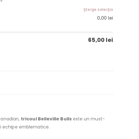
Şterge selecţia
0,00
lei
65,00
lei
 canadian,
tricoul Belleville Bulls
este un must-
nei echipe emblematice.