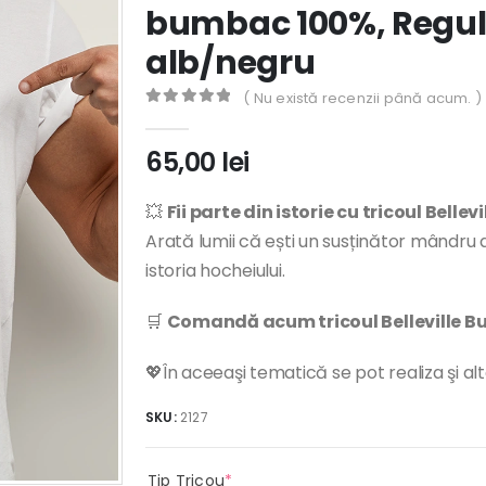
bumbac 100%, Regula
alb/negru
( Nu există recenzii până acum. )
0
out of 5
65,00
lei
💥
Fii parte din istorie cu tricoul Bellevi
Arată lumii că ești un susținător mândru
istoria hocheiului.
🛒
Comandă acum tricoul Belleville Bu
💖În aceeaşi tematică se pot realiza şi al
SKU:
2127
(required)
Tip Tricou
*