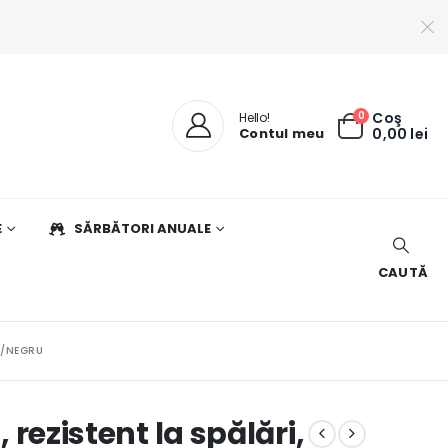
0
Coş
Hello!
Contul meu
0,00
lei
E
SĂRBĂTORI ANUALE
CAUTĂ
LB/NEGRU
, rezistent la spălări,