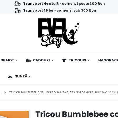
Transport Gratuit
• comenzi peste 300 Ron
Transport 16 lei
• comenzi sub 300 Ron
 DE MOŢ
CADOURI
TRICOURI
HANORAC
NUNTĂ
I
TRICOU BUMBLEBEE COPII PERSONALIZAT, TRANSFORMERS, BUMBAC 100%, 
Tricou Bumblebee cop