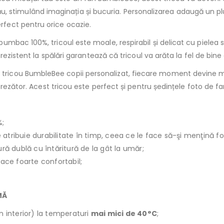
i tău, stimulând imaginația și bucuria. Personalizarea adaugă un 
rfect pentru orice ocazie.
bumbac 100%, tricoul este moale, respirabil și delicat cu pielea s
ezistent la spălări garantează că tricoul va arăta la fel de bine c
tricou BumbleBee copii personalizat, fiecare moment devine mai 
ezător. Acest tricou este perfect și pentru ședințele foto de famil
%;
le atribuie durabilitate în timp, ceea ce le face să-şi menţină f
ură dublă cu întăritură de la gât la umăr;
face foarte confortabil;
MĂ
n interior) la temperaturi
mai mici de 40°C
;