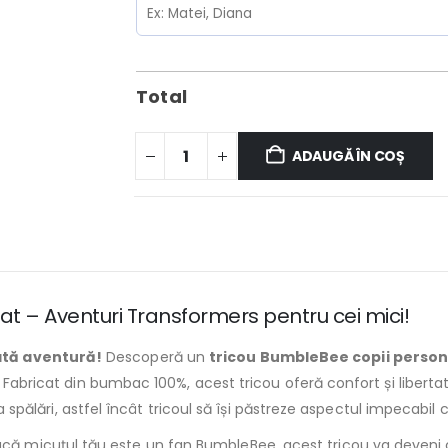
Total
ADAUGĂ ÎN COȘ
at – Aventuri Transformers pentru cei mici!
ată aventură!
Descoperă un
tricou BumbleBee copii person
. Fabricat din bumbac 100%, acest tricou oferă confort și liberta
a spălări, astfel încât tricoul să își păstreze aspectul impecabil c
că micuțul tău este un fan BumbleBee, acest tricou va deveni cu 