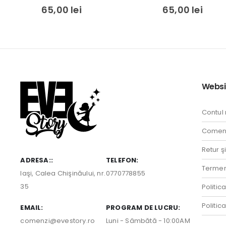
0
out of 5
5.00
out of 5
65,00
lei
65,00
lei
Websi
Contul
Comenz
Retur ş
ADRESA::
TELEFON:
Termeni
Iaşi, Calea Chişinăului, nr.
0770778855
35
Politic
Politic
EMAIL:
PROGRAM DE LUCRU:
comenzi@evestory.ro
Luni - Sâmbătă - 10:00AM