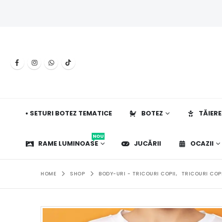
• SETURI BOTEZ TEMATICE
BOTEZ
TĂIERE
NOU
RAME LUMINOASE
JUCĂRII
OCAZII
HOME
SHOP
BODY-URI - TRICOURI COPII
,
TRICOURI COPI