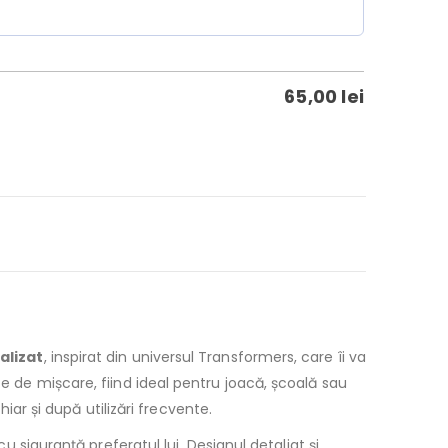
65,00
lei
alizat
, inspirat din universul Transformers, care îi va
te de mișcare, fiind ideal pentru joacă, școală sau
hiar și după utilizări frecvente.
siguranță preferatul lui. Designul detaliat și