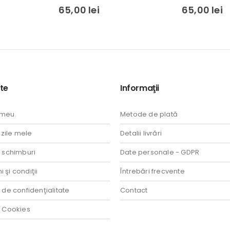
0
out of 5
0
out of 5
65,00
lei
65,00
lei
te
Informaţii
 meu
Metode de plată
ile mele
Detalii livrări
i schimburi
Date personale - GDPR
 şi condiţii
Întrebări frecvente
a de confidenţialitate
Contact
a Cookies