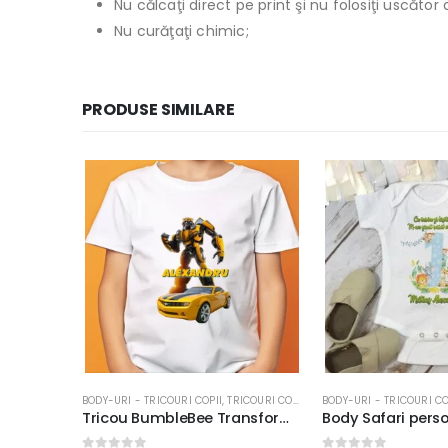
Nu călcaţi direct pe print şi nu folosiţi uscăto
Nu curăţaţi chimic;
PRODUSE SIMILARE
ICOURI COPII
BODY-URI - TRICOURI COPII
,
CADOURI COPII
TRICOURI COPII
Tricou BumbleBee Transformers Chevrolet Camaro pentru copii, personalizat cu nume, bumbac 100%, imprimeu rezistent #2
Body Safari personalizat cu mesaj pentru aniversări, tăiere de moţ, bumbac 100%, culoare alb