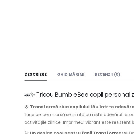
DESCRIERE
GHID MĂRIMI
RECENZII (0)
🚗✨ Tricou BumbleBee copii personaliz
🌟
Transformă ziua copilului tău într-o adevăr
face pe cei mici să se simtă ca niște adevărați eroi
activitățile zilnice. Imprimeul vibrant este rezistent l
🚀
Un design cool pentru fanii Transformers!
Da