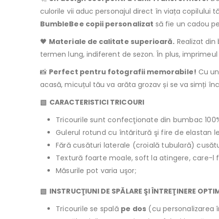
culorile vii aduc personajul direct în viața copilulu
BumbleBee copii personalizat
să fie un cadou pe
🖤
Materiale de calitate superioară.
Realizat din 
termen lung, indiferent de sezon. În plus, imprimeul r
📸
Perfect pentru fotografii memorabile!
Cu un 
acasă, micuțul tău va arăta grozav și se va simți încr
▧
CARACTERISTICI TRICOURI
Tricourile sunt confecţionate din bumbac 100
Gulerul rotund cu întăritură şi fire de elastan 
Fără cusături laterale (croială tubulară) cusăt
Textură foarte moale, soft la atingere, care-l 
Măsurile pot varia uşor;
▧ INSTRUCŢIUNI DE SPĂLARE ŞI ÎNTREŢINERE OPTI
Tricourile se spală
pe dos
(cu personalizarea î