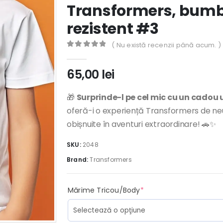
Transformers, bumb
rezistent #3
( Nu există recenzii până acum. )
0
out of 5
65,00
lei
🎁
Surprinde-l pe cel mic cu un cadou 
oferă-i o experiență Transformers de ne
obișnuite în aventuri extraordinare! 🚗✨
SKU:
2048
Brand:
Transformers
(required)
Mărime Tricou/Body
*