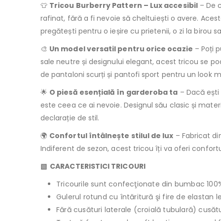
👕
Tricou Burberry Pattern – Lux accesibil
– De c
rafinat, fără a fi nevoie să cheltuiești o avere. Acest
pregătești pentru o ieșire cu prietenii, o zi la birou 
🎨
Un model versatil pentru orice ocazie
– Poți 
sale neutre și designului elegant, acest tricou se p
de pantaloni scurți și pantofi sport pentru un look m
🌟
O piesă esențială în garderoba ta
– Dacă ești 
este ceea ce ai nevoie. Designul său clasic și materi
declarație de stil.
🌍
Confortul întâlnește stilul de lux
– Fabricat di
Indiferent de sezon, acest tricou îți va oferi confo
▧ CARACTERISTICI TRICOURI
Tricourile sunt confecţionate din bumbac 100
Gulerul rotund cu întăritură şi fire de elastan 
Fără cusături laterale (croială tubulară) cusăt