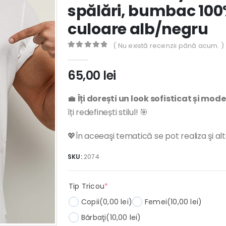
spălări, bumbac 100%
culoare alb/negru
( Nu există recenzii până acum. )
0
out of 5
65,00
lei
💼
Îți dorești un look sofisticat și mod
îți redefinești stilul! 🎯
💖În aceeaşi tematică se pot realiza şi al
SKU:
2074
(required)
Tip Tricou
*
Copii
(0,00 lei)
Femei
(10,00 lei)
Bărbaţi
(10,00 lei)