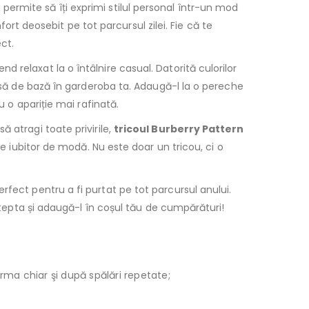
i permite să îți exprimi stilul personal într-un mod
fort deosebit pe tot parcursul zilei. Fie că te
ct.
end relaxat la o întâlnire casual. Datorită culorilor
iesă de bază în garderoba ta. Adaugă-l la o pereche
u o apariție mai rafinată.
ă atragi toate privirile,
tricoul Burberry Pattern
ce iubitor de modă. Nu este doar un tricou, ci o
rfect pentru a fi purtat pe tot parcursul anului.
aștepta și adaugă-l în coșul tău de cumpărături!
orma chiar şi după spălări repetate;