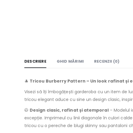
DESCRIERE
GHID MĂRIMI
RECENZII (0)
🎩
Tricou Burberry Pattern – Un look rafinat și 
Visezi să îți îmbogățești garderoba cu un item de lu
tricou elegant aduce cu sine un design clasic, inspir
🧥
Design clasic, rafinat și atemporal
– Modelul 
excepție. Imprimeul cu linii diagonale în culori calde
tricou cu o pereche de blugi skinny sau pantaloni ch