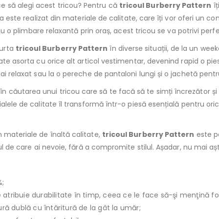
e să alegi acest tricou? Pentru că
tricoul Burberry Pattern
îț
a este realizat din materiale de calitate, care îți vor oferi un con
sau o plimbare relaxantă prin oraș, acest tricou se va potrivi perfe
purta
tricoul Burberry Pattern
în diverse situații, de la un week
oate asorta cu orice alt articol vestimentar, devenind rapid o p
ai relaxat sau la o pereche de pantaloni lungi și o jachetă pentr
în căutarea unui tricou care să te facă să te simți încrezător și s
alele de calitate îl transformă într-o piesă esențială pentru ori
n materiale de înaltă calitate,
tricoul Burberry Pattern
este pe
rtul de care ai nevoie, fără a compromite stilul. Așadar, nu mai 
%;
le atribuie durabilitate în timp, ceea ce le face să-şi menţină f
ură dublă cu întăritură de la gât la umăr;