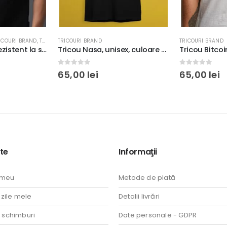
ICOURI BRAND
,
TRICOURI CU MESAJ
TRICOURI BRAND
TRICOURI BRAND
Tricou Pornhub rezistent la spălări, Unisex, bumbac 100%, Regular Fit, culoare alb/negru
Tricou Nasa, unisex, culoare alb/negru, bumbac 100%, regular fit
0
out of 5
0
out of 5
65,00
lei
65,00
lei
te
Informaţii
 meu
Metode de plată
ile mele
Detalii livrări
i schimburi
Date personale - GDPR