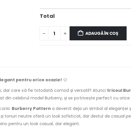
Total
ADAUGĂ ÎN COȘ
elegant pentru orice ocazie!
👕
x, dar care să fie totodată comod și versatil? Atunci
tricoul Bu
at din celebrul model Burberry, și se potrivește perfect cu orice s
iconic
Burberry Pattern
a devenit deja un simbol al eleganței ș
 și tonuri neutre oferă un look sofisticat, dar destul de casual pe
ino pentru un look casual, dar elegant.