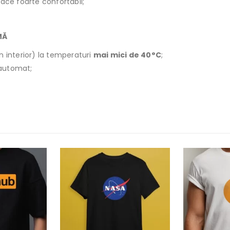
face foarte confortabil;
MĂ
n interior) la temperaturi
mai mici de 40°C
;
r automat;