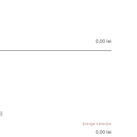
0,00
lei
i)
Şterge selecţia
0,00
lei