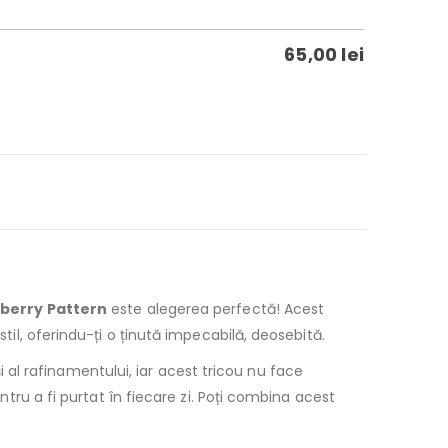
65,00
lei
rberry Pattern
este alegerea perfectă! Acest
til, oferindu-ți o ținută impecabilă, deosebită.
i al rafinamentului, iar acest tricou nu face
ntru a fi purtat în fiecare zi. Poți combina acest