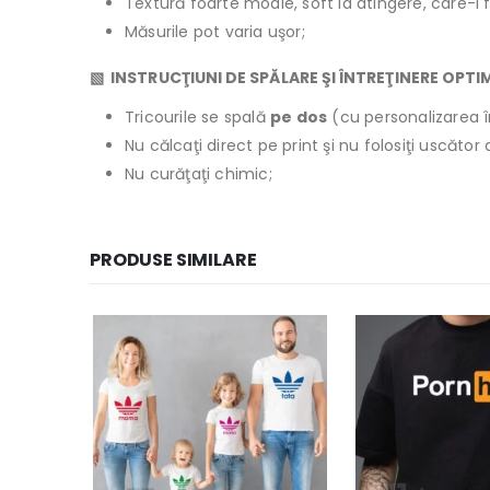
Textură foarte moale, soft la atingere, care-l 
Măsurile pot varia uşor;
▧ INSTRUCŢIUNI DE SPĂLARE ŞI ÎNTREŢINERE OPTI
Tricourile se spală
pe dos
(cu personalizarea î
Nu călcaţi direct pe print şi nu folosiţi uscăto
Nu curăţaţi chimic;
PRODUSE SIMILARE