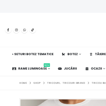
• SETURI BOTEZ TEMATICE
BOTEZ
TĂIERE
NOU
RAME LUMINOASE
JUCĂRII
OCAZII
HOME
SHOP
TRICOURI
,
TRICOURI BRAND
TRICOU BU