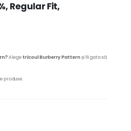
, Regular Fit,
ern?
Alege
tricoul Burberry Pattern
și fii gata să
te produse.