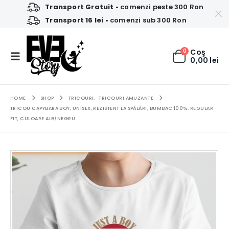
Transport Gratuit
• comenzi peste 300 Ron
Transport 16 lei
• comenzi sub 300 Ron
0
Coş
0,00
lei
HOME
SHOP
TRICOURI
,
TRICOURI AMUZANTE
TRICOU CAPYBARA BOY, UNISEX, REZISTENT LA SPĂLĂRI, BUMBAC 100%, REGULAR
FIT, CULOARE ALB/NEGRU