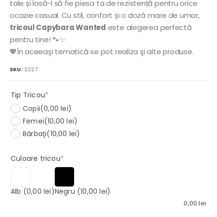
tale și lasă-l să fie piesa ta de rezistență pentru orice
ocazie casual. Cu stil, confort și o doză mare de umor,
tricoul Capybara Wanted
este alegerea perfectă
pentru tine! 🐾✨
💖În aceeaşi tematică se pot realiza şi alte produse.
SKU:
2227
(required)
Tip Tricou
*
Copii
(0,00 lei)
Femei
(10,00 lei)
Bărbaţi
(10,00 lei)
(required)
Culoare tricou
*
Alb
(0,00 lei)
Negru
(10,00 lei)
0,00
lei