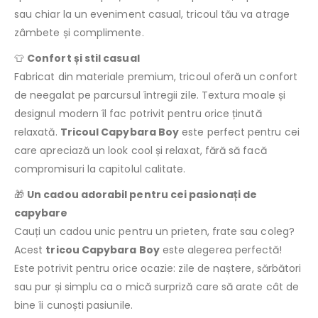
sau chiar la un eveniment casual, tricoul tău va atrage
zâmbete și complimente.
👕
Confort și stil casual
Fabricat din materiale premium, tricoul oferă un confort
de neegalat pe parcursul întregii zile. Textura moale și
designul modern îl fac potrivit pentru orice ținută
relaxată.
Tricoul Capybara Boy
este perfect pentru cei
care apreciază un look cool și relaxat, fără să facă
compromisuri la capitolul calitate.
🎁
Un cadou adorabil pentru cei pasionați de
capybare
Cauți un cadou unic pentru un prieten, frate sau coleg?
Acest
tricou Capybara Boy
este alegerea perfectă!
Este potrivit pentru orice ocazie: zile de naștere, sărbători
sau pur și simplu ca o mică surpriză care să arate cât de
bine îi cunoști pasiunile.