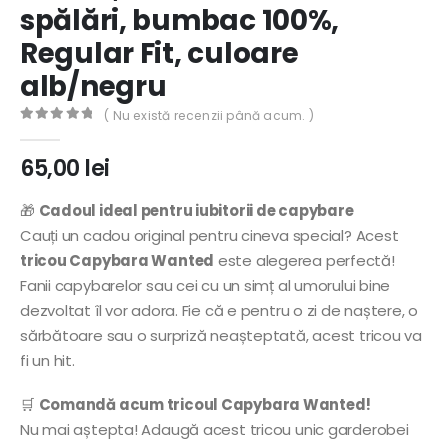
spălări, bumbac 100%,
Regular Fit, culoare
alb/negru
( Nu există recenzii până acum. )
0
out of 5
65,00
lei
🎁
Cadoul ideal pentru iubitorii de capybare
Cauți un cadou original pentru cineva special? Acest
tricou Capybara Wanted
este alegerea perfectă!
Fanii capybarelor sau cei cu un simț al umorului bine
dezvoltat îl vor adora. Fie că e pentru o zi de naștere, o
sărbătoare sau o surpriză neașteptată, acest tricou va
fi un hit.
🛒
Comandă acum tricoul Capybara Wanted!
Nu mai aștepta! Adaugă acest tricou unic garderobei