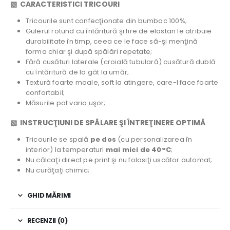
▧ CARACTERISTICI TRICOURI
Tricourile sunt confecţionate din bumbac 100%;
Gulerul rotund cu întăritură şi fire de elastan le atribuie
durabilitate în timp, ceea ce le face să-şi menţină
forma chiar şi după spălări repetate;
Fără cusături laterale (croială tubulară) cusătură dublă
cu întăritură de la gât la umăr;
Textură foarte moale, soft la atingere, care-l face foarte
confortabil;
Măsurile pot varia uşor;
▧ INSTRUCŢIUNI DE SPĂLARE ŞI ÎNTREŢINERE OPTIMĂ
Tricourile se spală
pe dos
(cu personalizarea în
interior) la temperaturi
mai mici de 40°C
;
Nu călcaţi direct pe print şi nu folosiţi uscător automat;
Nu curăţaţi chimic;
GHID MĂRIMI
RECENZII (0)