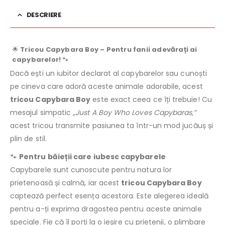
DESCRIERE
🌟
Tricou Capybara Boy – Pentru fanii adevărați ai
capybarelor!
🐾
Dacă ești un iubitor declarat al capybarelor sau cunoști
pe cineva care adoră aceste animale adorabile, acest
tricou Capybara Boy
este exact ceea ce îți trebuie! Cu
mesajul simpatic
„Just A Boy Who Loves Capybaras,”
acest tricou transmite pasiunea ta într-un mod jucăuș și
plin de stil.
🐾
Pentru băieții care iubesc capybarele
Capybarele sunt cunoscute pentru natura lor
prietenoasă și calmă, iar acest
tricou Capybara Boy
captează perfect esența acestora. Este alegerea ideală
pentru a-ți exprima dragostea pentru aceste animale
speciale. Fie că îl porți la o ieșire cu prietenii, o plimbare