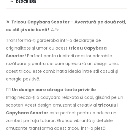
DESCRIERE
🌟
Tricou Capybara Scooter – Aventură pe două roți,
cu stil și voie bună!
🛴🐾
Transformă-ți garderoba într-o declarație de
originalitate și umor cu acest
tricou Capybara
Scooter
! Perfect pentru iubitorii acestor adorabile
rozătoare și pentru cei care apreciază un design unic,
acest tricou este combinația ideală între stil casual și
energie pozitivă.
🐕‍🦺
Un design care atrage toate privirile
Imaginează-ți o capybara relaxată și cool, glisând pe un
scooter! Acest design amuzant și creativ al
tricoului
Capybara Scooter
este perfect pentru a aduce un
zâmbet pe fața tuturor. Grafica vibrantă și detaliile
amuzante transformă acest tricou într-o piesă