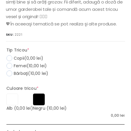
simți bine și să arăți grozav. Fii diferit, adaugă o doză de
umor garderobei tale și comandă acum acest tricou
vesel și original! 🚴‍♂️✨
💖În aceeaşi tematică se pot realiza şi alte produse.
SKU:
2221
(required)
Tip Tricou
*
Copii
(0,00 lei)
Femei
(10,00 lei)
Bărbaţi
(10,00 lei)
(required)
Culoare tricou
*
Alb
(0,00 lei)
Negru
(10,00 lei)
0,00
lei