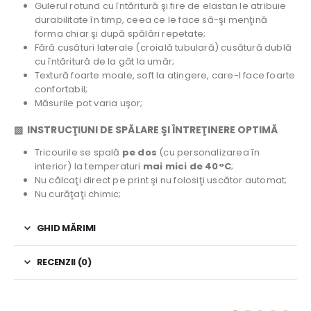
Gulerul rotund cu întăritură şi fire de elastan le atribuie
durabilitate în timp, ceea ce le face să-şi menţină
forma chiar şi după spălări repetate;
Fără cusături laterale (croială tubulară) cusătură dublă
cu întăritură de la gât la umăr;
Textură foarte moale, soft la atingere, care-l face foarte
confortabil;
Măsurile pot varia uşor;
▧ INSTRUCŢIUNI DE SPĂLARE ŞI ÎNTREŢINERE OPTIMĂ
Tricourile se spală
pe dos
(cu personalizarea în
interior) la temperaturi
mai mici de 40°C
;
Nu călcaţi direct pe print şi nu folosiţi uscător automat;
Nu curăţaţi chimic;
GHID MĂRIMI
RECENZII (0)