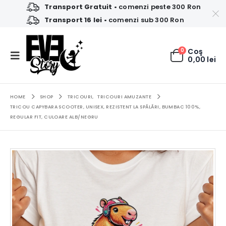
Transport Gratuit
• comenzi peste 300 Ron
Transport 16 lei
• comenzi sub 300 Ron
0
Coş
0,00
lei
HOME
SHOP
TRICOURI
,
TRICOURI AMUZANTE
TRICOU CAPYBARA SCOOTER, UNISEX, REZISTENT LA SPĂLĂRI, BUMBAC 100%,
REGULAR FIT, CULOARE ALB/NEGRU