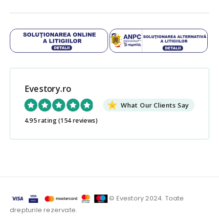
Evestory.ro
What Our Clients Say
4.95 rating
(154 reviews)
© Evestory 2024. Toate
drepturile rezervate.