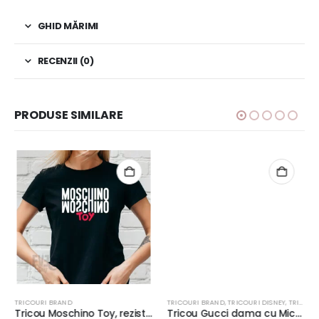
GHID MĂRIMI
RECENZII (0)
PRODUSE SIMILARE
TRICOURI BRAND
TRICOURI BRAND
,
TRICOURI DISNEY
,
TRICOURI PENTRU EA
Tricou Moschino Toy, rezistent la spălări, bumbac 100%, Unisex, Regular fit, culoare alb/negru
Tricou Gucci dama cu Mickey Mouse, rezistent la spălări, bumbac 100%, Regular fit, culoare alb/negru