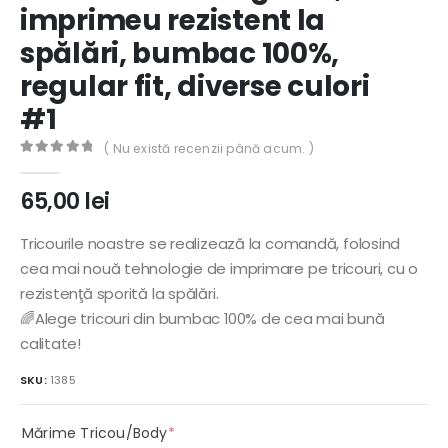
imprimeu rezistent la
spălări, bumbac 100%,
regular fit, diverse culori
#1
( Nu există recenzii până acum. )
0
out of 5
65,00
lei
Tricourile noastre se realizează la comandă, folosind
cea mai nouă tehnologie de imprimare pe tricouri, cu o
rezistenţă sporită la spălări.
🌈Alege tricouri din bumbac 100% de cea mai bună
calitate!
SKU:
1385
(required)
Mărime Tricou/Body
*