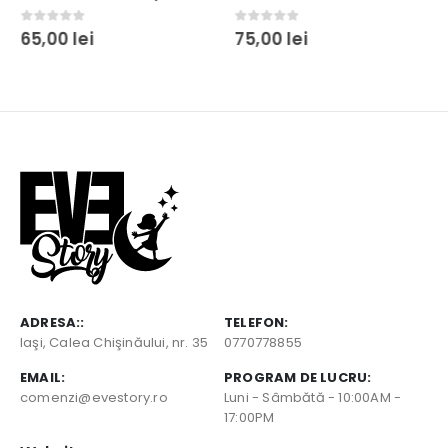
0
out of 5
0
out of 5
65,00
lei
75,00
lei
ADRESA::
TELEFON:
Iaşi, Calea Chişinăului, nr. 35
0770778855
EMAIL:
PROGRAM DE LUCRU:
comenzi@evestory.ro
Luni - Sâmbătă - 10:00AM -
17:00PM