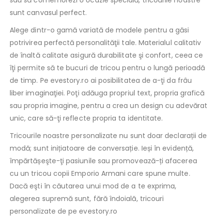
sau să comemorezi o ocazie specială, tricourile noastre
sunt canvasul perfect.
Alege dintr-o gamă variată de modele pentru a găsi
potrivirea perfectă personalităţii tale. Materialul calitativ
de înaltă calitate asigură durabilitate şi confort, ceea ce
îţi permite să te bucuri de tricou pentru o lungă perioadă
de timp. Pe evestory.ro ai posibilitatea de a-ţi da frâu
liber imaginaţiei. Poţi adăuga propriul text, propria grafică
sau propria imagine, pentru a crea un design cu adevărat
unic, care să-ţi reflecte propria ta identitate.
Tricourile noastre personalizate nu sunt doar declarații de
modă; sunt inițiatoare de conversație. Ieși în evidență,
împărtășeşte-ţi pasiunile sau promovează-ți afacerea
cu un tricou copii Emporio Armani care spune multe.
Dacă eşti în căutarea unui mod de a te exprima,
alegerea supremă sunt, fără îndoială, tricouri
personalizate de pe evestory.ro