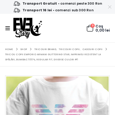
Transport Gratuit
• comenzi peste 300 Ron
Transport 16 lei
• comenzi sub 300 Ron
0
Coş
0,00
lei
HOME
SHOP
TRICOURI BRAND
,
TRICOURI COPII
,
CADOURI COPII
TRICOU COPII EMPORIO ARMANI GLITTERING STAR, IMPRIMEU REZISTENT LA
SPĂLĂRI, BUMBAC 100%, REGULAR FIT, DIVERSE CULORI #1