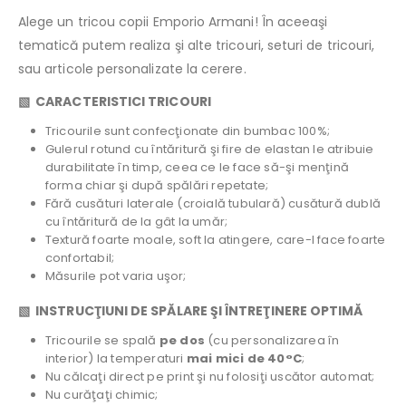
Alege un tricou copii Emporio Armani! În aceeaşi
tematică putem realiza şi alte tricouri, seturi de tricouri,
sau articole personalizate la cerere.
▧
CARACTERISTICI TRICOURI
Tricourile sunt confecţionate din bumbac 100%;
Gulerul rotund cu întăritură şi fire de elastan le atribuie
durabilitate în timp, ceea ce le face să-şi menţină
forma chiar şi după spălări repetate;
Fără cusături laterale (croială tubulară) cusătură dublă
cu întăritură de la gât la umăr;
Textură foarte moale, soft la atingere, care-l face foarte
confortabil;
Măsurile pot varia uşor;
▧
INSTRUCŢIUNI DE SPĂLARE ŞI ÎNTREŢINERE OPTIMĂ
Tricourile se spală
pe dos
(cu personalizarea în
interior) la temperaturi
mai mici de 40°C
;
Nu călcaţi direct pe print şi nu folosiţi uscător automat;
Nu curăţaţi chimic;