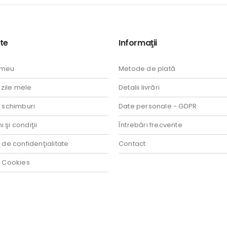
te
Informaţii
 meu
Metode de plată
ile mele
Detalii livrări
i schimburi
Date personale - GDPR
 şi condiţii
Întrebări frecvente
a de confidenţialitate
Contact
a Cookies