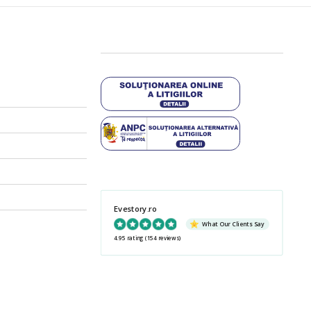
Evestory.ro
What Our Clients Say
4.95 rating
(154 reviews)