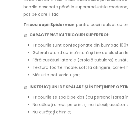
benzile desenate până la superproducțiile moderne, 
pas pe care îl faci!
Tricou copii Spiderman
pentru copii realizat cu te
▧
CARACTERISTICI TRICOURI SUPEREROI:
Tricourile sunt confecţionate din bumbac 100
Gulerul rotund cu întăritură şi fire de elastan 
Fără cusături laterale (croială tubulară) cusăt
Textură foarte moale, soft la atingere, care-l 
Măsurile pot varia uşor;
▧
INSTRUCŢIUNI DE SPĂLARE ŞI ÎNTREŢINERE OPTI
Tricourile se spală pe dos (cu personalizarea în
Nu călcaţi direct pe print şi nu folosiţi uscăto
Nu curăţaţi chimic;