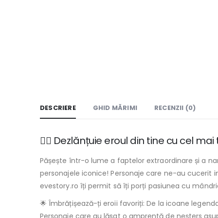
DESCRIERE
GHID MĂRIMI
RECENZII (0)
🦸‍♂️ Dezlănțuie eroul din tine cu cel ma
Pășește într-o lume a faptelor extraordinare și a na
personajele iconice! Personaje care ne-au cucerit ini
evestory.ro îți permit să îți porți pasiunea cu mândri
🌟 Îmbrățișează-ți eroii favoriți: De la icoane lege
Personaje care au lăsat o amprentă de neșters asupra c