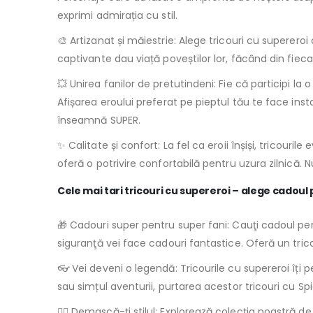
exprimi admirația cu stil.
🎨 Artizanat și măiestrie: Alege tricouri cu superero
captivante dau viață poveștilor lor, făcând din fieca
💥 Unirea fanilor de pretutindeni: Fie că participi la
Afișarea eroului preferat pe pieptul tău te face i
înseamnă SUPER.
✨ Calitate și confort: La fel ca eroii înșiși, tricour
oferă o potrivire confortabilă pentru uzura zilnică. 
Cele mai tari tricouri cu supereroi – alege cadoul
🎁 Cadouri super pentru super fani: Cauţi cadoul per
siguranţă vei face cadouri fantastice. Oferă un tri
👓 Vei deveni o legendă: Tricourile cu supereroi îți p
sau simțul aventurii, purtarea acestor tricouri cu Spid
🦸‍♀️ Demască-ți stilul: Explorează colecția noastră d