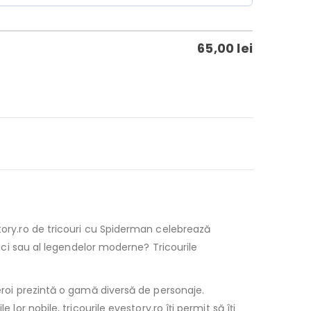
65,00
lei
story.ro de tricouri cu Spiderman celebrează
sici sau al legendelor moderne? Tricourile
reroi prezintă o gamă diversă de personaje.
or nobile, tricourile evestory.ro îți permit să îți