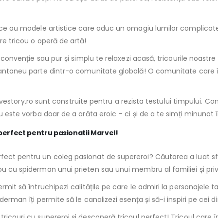
i ce au modele artistice care aduc un omagiu lumilor complicate al
re tricou o operă de artă!
 o convenție sau pur și simplu te relaxezi acasă, tricourile noastr
nstantaneu parte dintr-o comunitate globală! O comunitate care
ile evestory.ro sunt construite pentru a rezista testului timpului. 
Nu este vorba doar de a arăta eroic – ci și de a te simți minunat 
 perfect pentru pasionatii Marvel!
fect pentru un coleg pasionat de supereroi? Căutarea a luat sfâr
cou cu spiderman unui prieten sau unui membru al familiei și pr
ermit să întruchipezi calitățile pe care le admiri la personajele 
erman îți permite să le canalizezi esența și să-i inspiri pe cei din
e tricouri cu supereroi și descoperă tricoul perfect! Tricoul care 