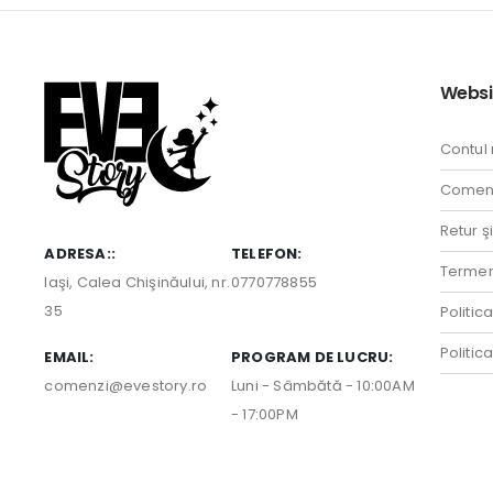
Websi
Contul
Comenz
Retur ş
ADRESA::
TELEFON:
Termeni
Iaşi, Calea Chişinăului, nr.
0770778855
35
Politic
Politic
EMAIL:
PROGRAM DE LUCRU:
comenzi@evestory.ro
Luni - Sâmbătă - 10:00AM
- 17:00PM