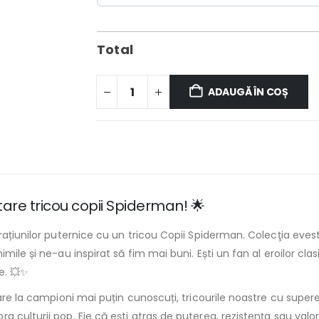
Total
ADAUGĂ ÎN COȘ
i tare tricou copii Spiderman! 🌟
rațiunilor puternice cu un tricou Copii Spiderman. Colecţia eve
mile și ne-au inspirat să fim mai buni. Ești un fan al eroilor cla
e. 💥✨
ndare la campioni mai puțin cunoscuți, tricourile noastre cu supe
ulturii pop. Fie că ești atras de puterea, rezistența sau valorile l