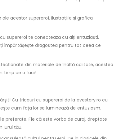
e acestor supereroi. Ilustrațiile și grafica
e cu supereroi te conectează cu alți entuziaști.
 îți împărtășește dragostea pentru tot ceea ce
Confecționate din materiale de înaltă calitate, acestea
în timp ce o faci!
şit! Cu tricouri cu supereroi de la evestory.ro cu
iveşte cum fața lor se luminează de entuziasm.
tale preferate. Fie că este vorba de curaj, dreptate
 jurul tău.
încapsulează cultul pentru eroi. De la clasicele din