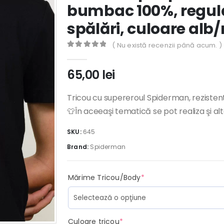
bumbac 100%, regular 
spălări, culoare alb
( Nu există recenzii până acum. )
0
out of 5
65,00
lei
Tricou cu supereroul Spiderman, rezistent
👕În aceeaşi tematică se pot realiza şi al
SKU:
645
Brand:
Spiderman
(required)
Mărime Tricou/Body
*
(required)
Culoare tricou
*