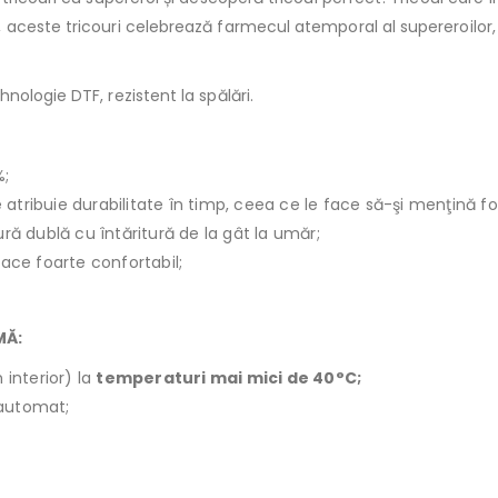
aceste tricouri celebrează farmecul atemporal al supereroilor, ș
hnologie DTF, rezistent la spălări.
%;
le atribuie durabilitate în timp, ceea ce le face să-şi menţină f
ură dublă cu întăritură de la gât la umăr;
face foarte confortabil;
MĂ:
 interior) la
temperaturi mai mici de 40°C;
r automat;