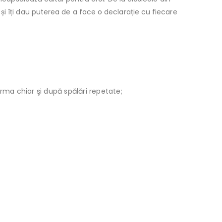
i îți dau puterea de a face o declarație cu fiecare
orma chiar şi după spălări repetate;