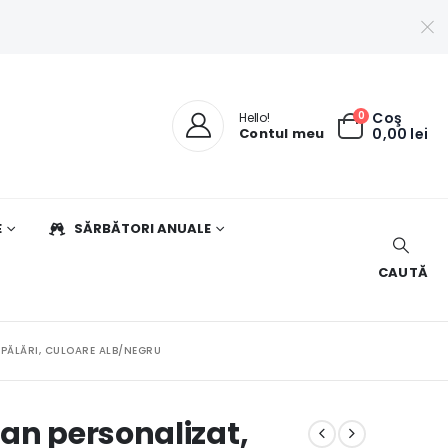
0
Coş
Hello!
Contul meu
0,00
lei
E
SĂRBĂTORI ANUALE
CAUTĂ
SPĂLĂRI, CULOARE ALB/NEGRU
an personalizat,