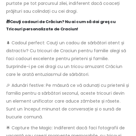
purtate pe tot parcursul zilei, indiferent dacă coaceți
prăjituri sau colindați cu cei dragi.
🎁Cauţi cadouri de Crăciun? Nu ai cum să dai greş cu
Tricouri personalizate de Craciun!
🌲 Cadoul perfect: Cauţi un cadou de sărbători atent și
distractiv? Cu tricouri de Craciun pentru familie alegi să
faci cadouri excelente pentru prieteni și familie.
Surprinde-i pe cei dragi cu un tricou amuzant Crăciun
care le arată entuziasmul de sărbători.
🎉 Adunări festive: Pe măsură ce vă adunați cu prietenii și
familia pentru a sărbători sezonul, aceste tricouri devin
un element unificator care aduce zâmbete și râsete.
Sunt un început minunat de conversație și o sursă de
bucurie comună.
🌟 Capture the Magic: Indiferent dacă faci fotografii de
vacanță sau creezi momente memorabile, cu tricouri