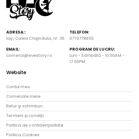
ADRESA::
TELEFON:
Iaşi, Calea Chişinăului, nr. 35
0770778855
EMAIL:
PROGRAM DE LUCRU:
comenzi@evestory.ro
Luni - Sâmbătă - 10:00AM -
17:00PM
Website
Contul meu
Comenzile mele
Retur şi schimburi
Termeni şi condiţii
Politica de confidenţialitate
Politica Cookies