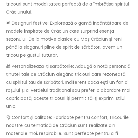
tricouri sunt modalitatea perfectă de a îmbrățișa spiritul
Crăciunului.
🌟 Designuri festive: Explorează o gamă încântătoare de
modele inspirate de Crăciun care surprind esența
sezonului. De la motive clasice cu Moș Crăciun și reni
până la sloganuri pline de spirit de sărbători, avem un
tricou pe gustul tuturor.
🎁 Personalizează-ți sărbătorile: Adaugă o notă personală
ținutei tale de Crăciun alegând tricouri care rezonează
cu spiritul tău de sărbători. Indiferent dacă eşti un fan al
roșului și al verdelui tradițional sau preferi o abordare mai
capricioasă, aceste tricouri îţi permit să-ţi exprimi stilul
unic.
🎅 Confort și calitate: Fabricate pentru confort, tricourile
noastre cu tematică de Crăciun sunt realizate din
materiale moi, respirabile. Sunt perfecte pentru a fi