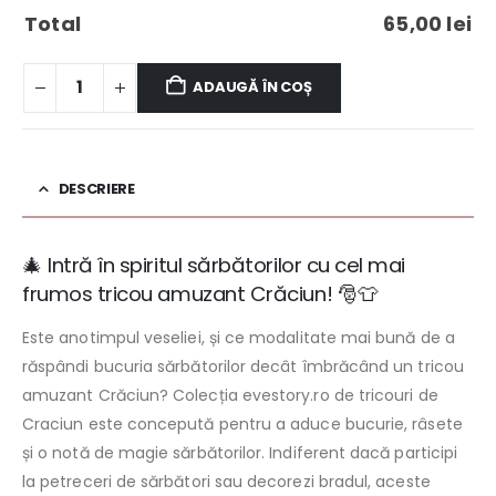
Total
65,00
lei
ADAUGĂ ÎN COȘ
DESCRIERE
🎄 Intră în spiritul sărbătorilor cu cel mai
frumos tricou amuzant Crăciun! 🎅👕
Este anotimpul veseliei, și ce modalitate mai bună de a
răspândi bucuria sărbătorilor decât îmbrăcând un tricou
amuzant Crăciun? Colecția evestory.ro de tricouri de
Craciun este concepută pentru a aduce bucurie, râsete
și o notă de magie sărbătorilor. Indiferent dacă participi
la petreceri de sărbători sau decorezi bradul, aceste