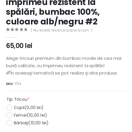
imprimeu rezistent la
spălări, bumbac 100%,
culoare alb/negru #2
( Nu există recenzii până acum. )
0
out of 5
65,00
lei
Alege tricouri premium din bumbac moale de cea mai
bună calitate, cu imprimeu rezistent la spălări!
🌈În aceeaşi tematică se pot realiza şi alte produse.
SKU:
1712
(required)
Tip Tricou
*
Copii
(0,00 lei)
Femei
(10,00 lei)
Bărbaţi
(10,00 lei)