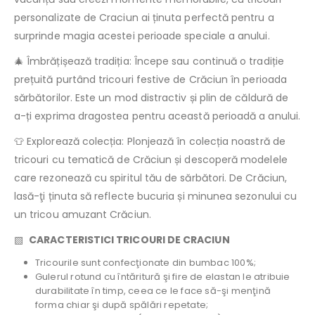
personalizate de Craciun ai ținuta perfectă pentru a
surprinde magia acestei perioade speciale a anului.
🎄 Îmbrățișează tradiția: Începe sau continuă o tradiție
prețuită purtând tricouri festive de Crăciun în perioada
sărbătorilor. Este un mod distractiv și plin de căldură de
a-ți exprima dragostea pentru această perioadă a anului.
👕 Explorează colecția: Plonjează în colecția noastră de
tricouri cu tematică de Crăciun și descoperă modelele
care rezonează cu spiritul tău de sărbători. De Crăciun,
lasă-ţi ținuta să reflecte bucuria și minunea sezonului cu
un tricou amuzant Crăciun.
▧
CARACTERISTICI TRICOURI DE CRACIUN
Tricourile sunt confecţionate din bumbac 100%;
Gulerul rotund cu întăritură şi fire de elastan le atribuie
durabilitate în timp, ceea ce le face să-şi menţină
forma chiar şi după spălări repetate;