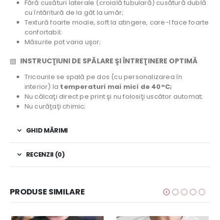
Fără cusături laterale (croială tubulară) cusătură dublă
cu întăritură de la gât la umăr;
Textură foarte moale, soft la atingere, care-l face foarte
confortabil;
Măsurile pot varia uşor;
▧
INSTRUCŢIUNI DE SPĂLARE ŞI ÎNTREŢINERE OPTIMĂ
Tricourile se spală pe dos (cu personalizarea în
interior) la
temperaturi mai mici de 40°C;
Nu călcaţi direct pe print şi nu folosiţi uscător automat;
Nu curăţaţi chimic;
GHID MĂRIMI
RECENZII (0)
PRODUSE SIMILARE