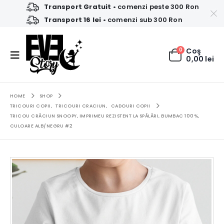
Transport Gratuit
• comenzi peste 300 Ron
Transport 16 lei
• comenzi sub 300 Ron
0
Coş
0,00
lei
HOME
SHOP
TRICOURI COPII
,
TRICOURI CRACIUN
,
CADOURI COPII
TRICOU CRĂCIUN SNOOPY, IMPRIMEU REZISTENT LA SPĂLĂRI, BUMBAC 100%,
CULOARE ALB/NEGRU #2