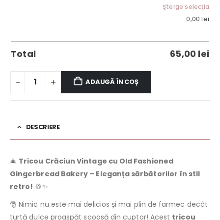
Şterge selecţia
0,00
lei
Total
65,00
lei
ADAUGĂ ÎN COȘ
DESCRIERE
🎄
Tricou Crăciun Vintage cu Old Fashioned
Gingerbread Bakery – Eleganța sărbătorilor în stil
retro!
🍪✨
🎅 Nimic nu este mai delicios și mai plin de farmec decât
turtă dulce proaspăt scoasă din cuptor! Acest
tricou