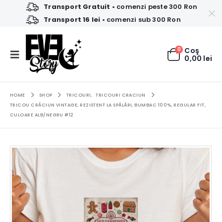
Transport Gratuit
• comenzi peste 300 Ron
Transport 16 lei
• comenzi sub 300 Ron
0
Coş
0,00
lei
HOME
SHOP
TRICOURI
,
TRICOURI CRACIUN
TRICOU CRĂCIUN VINTAGE, REZISTENT LA SPĂLĂRI, BUMBAC 100%, REGULAR FIT,
CULOARE ALB/NEGRU #12