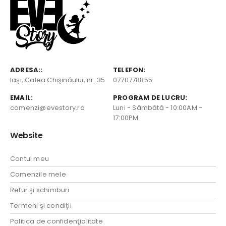
ADRESA::
TELEFON:
Iaşi, Calea Chişinăului, nr. 35
0770778855
EMAIL:
PROGRAM DE LUCRU:
comenzi@evestory.ro
Luni - Sâmbătă - 10:00AM -
17:00PM
Website
Contul meu
Comenzile mele
Retur şi schimburi
Termeni şi condiţii
Politica de confidenţialitate