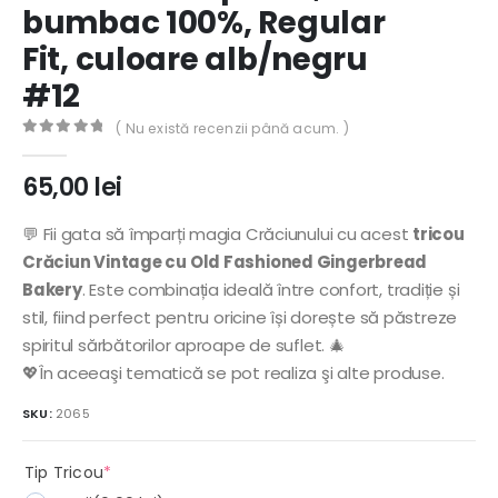
bumbac 100%, Regular
Fit, culoare alb/negru
#12
( Nu există recenzii până acum. )
0
out of 5
65,00
lei
💬 Fii gata să împarți magia Crăciunului cu acest
tricou
Crăciun Vintage cu Old Fashioned Gingerbread
Bakery
. Este combinația ideală între confort, tradiție și
stil, fiind perfect pentru oricine își dorește să păstreze
spiritul sărbătorilor aproape de suflet. 🎄
💖În aceeaşi tematică se pot realiza şi alte produse.
SKU:
2065
(required)
Tip Tricou
*