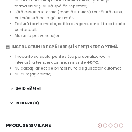
durabilitate în timp, ceea ce le face să-şi menţină
forma chiar şi după spălări repetate;
Fără cusături laterale (croială tubulară) cusătură dublă
cu întăritură de la gât la umăr;
Textură foarte moale, soft la atingere, care-l face foarte
confortabil;
Măsurile pot varia uşor;
▧ INSTRUCŢIUNI DE SPĂLARE ŞI ÎNTREŢINERE OPTIMĂ
Tricourile se spală
pe dos
(cu personalizarea în
interior) la temperaturi
mai mici de 40°C
;
Nu călcaţi direct pe print şi nu folosiţi uscător automat;
Nu curăţaţi chimic;
GHID MĂRIMI
RECENZII (0)
PRODUSE SIMILARE