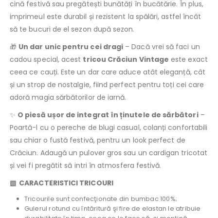
cină festivă sau pregătești bunătăți în bucătărie. În plus,
imprimeul este durabil și rezistent la spălări, astfel încât
să te bucuri de el sezon după sezon.
🎁
Un dar unic pentru cei dragi
– Dacă vrei să faci un
cadou special, acest
tricou Crăciun Vintage
este exact
ceea ce cauți. Este un dar care aduce atât eleganță, cât
și un strop de nostalgie, fiind perfect pentru toți cei care
adoră magia sărbătorilor de iarnă.
✨
O piesă ușor de integrat în ținutele de sărbători
–
Poartă-l cu o pereche de blugi casual, colanți confortabili
sau chiar o fustă festivă, pentru un look perfect de
Crăciun. Adaugă un pulover gros sau un cardigan tricotat
și vei fi pregătit să intri în atmosfera festivă.
▧ CARACTERISTICI TRICOURI
Tricourile sunt confecţionate din bumbac 100%;
Gulerul rotund cu întăritură şi fire de elastan le atribuie