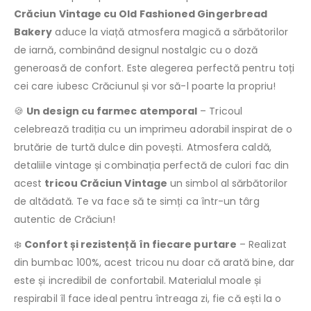
Crăciun Vintage cu Old Fashioned Gingerbread
Bakery
aduce la viață atmosfera magică a sărbătorilor
de iarnă, combinând designul nostalgic cu o doză
generoasă de confort. Este alegerea perfectă pentru toți
cei care iubesc Crăciunul și vor să-l poarte la propriu!
🍪
Un design cu farmec atemporal
– Tricoul
celebrează tradiția cu un imprimeu adorabil inspirat de o
brutărie de turtă dulce din povești. Atmosfera caldă,
detaliile vintage și combinația perfectă de culori fac din
acest
tricou Crăciun Vintage
un simbol al sărbătorilor
de altădată. Te va face să te simți ca într-un târg
autentic de Crăciun!
❄️
Confort și rezistență în fiecare purtare
– Realizat
din bumbac 100%, acest tricou nu doar că arată bine, dar
este și incredibil de confortabil. Materialul moale și
respirabil îl face ideal pentru întreaga zi, fie că ești la o