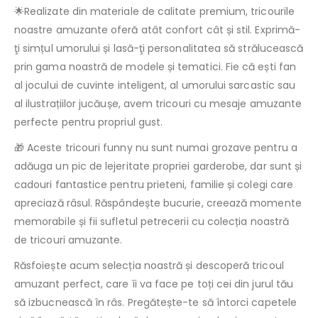
🌟Realizate din materiale de calitate premium, tricourile
noastre amuzante oferă atât confort cât și stil. Exprimă-
ţi simțul umorului și lasă-ţi personalitatea să strălucească
prin gama noastră de modele și tematici. Fie că ești fan
al jocului de cuvinte inteligent, al umorului sarcastic sau
al ilustrațiilor jucăușe, avem tricouri cu mesaje amuzante
perfecte pentru propriul gust.
🎁 Aceste tricouri funny nu sunt numai grozave pentru a
adăuga un pic de lejeritate propriei garderobe, dar sunt și
cadouri fantastice pentru prieteni, familie și colegi care
apreciază râsul. Răspândește bucurie, creează momente
memorabile și fii sufletul petrecerii cu colecția noastră
de tricouri amuzante.
Răsfoiește acum selecția noastră și descoperă tricoul
amuzant perfect, care îi va face pe toți cei din jurul tău
să izbucnească în râs. Pregătește-te să întorci capetele