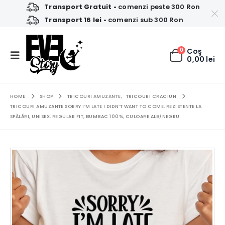
Transport Gratuit
• comenzi peste 300 Ron
Transport 16 lei
• comenzi sub 300 Ron
0
Coş
0,00
lei
HOME
SHOP
TRICOURI AMUZANTE
,
TRICOURI CRACIUN
TRICOURI AMUZANTE SORRY I’M LATE I DIDN’T WANT TO COME, REZISTENTE LA
SPĂLĂRI, UNISEX, REGULAR FIT, BUMBAC 100%, CULOARE ALB/NEGRU