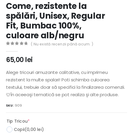
Come, rezistente la
spălări, Unisex, Regular
Fit, Bumbac 100%,
culoare alb/negru
( Nu există recenzii până acum. )
0
out of 5
65,00
lei
Alege tricouri amuzante calitative, cu imprimeu
rezistent la multe spalari! Poti schimba culoarea
textului, trebuie doar să specifici la finalizarea comenzii.
👕În aceeaşi tematică se pot realiza şi alte produse.
SKU:
909
(required)
Tip Tricou
*
Copii
(0,00 lei)