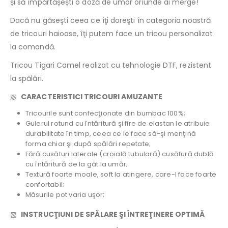
și să împărtășești o doză de umor oriunde ai merge!
Dacă nu găseşti ceea ce îţi doreşti în categoria noastră
de tricouri haioase, îţi putem face un tricou personalizat
la comandă.
Tricou Tigari Camel realizat cu tehnologie DTF, rezistent
la spălări.
▧
CARACTERISTICI TRICOURI AMUZANTE
Tricourile sunt confecţionate din bumbac 100%;
Gulerul rotund cu întăritură şi fire de elastan le atribuie
durabilitate în timp, ceea ce le face să-şi menţină
forma chiar şi după spălări repetate;
Fără cusături laterale (croială tubulară) cusătură dublă
cu întăritură de la gât la umăr;
Textură foarte moale, soft la atingere, care-l face foarte
confortabil;
Măsurile pot varia uşor;
▧
INSTRUCŢIUNI DE SPĂLARE ŞI ÎNTREŢINERE OPTIMĂ