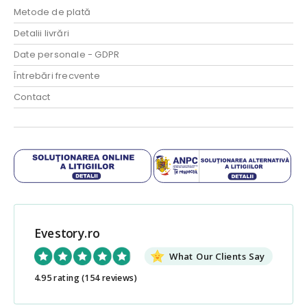
Metode de plată
Detalii livrări
Date personale - GDPR
Întrebări frecvente
Contact
Evestory.ro
What Our Clients Say
4.95 rating
(154 reviews)