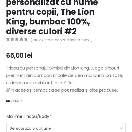
personalizat cu nume
pentru copii, The Lion
King, bumbac 100%,
diverse culori #2
( Nu există recenzii până acum. )
0
out of 5
65,00
lei
Tricou cu personajul Simba din Lion King. Alege tricouri
premium din bumbac moale de cea mai bună calitate,
cu imprimeu rezistent la spălări!
🌈În aceeaşi tematică se pot realiza şi alte produse.
SKU:
1310
(required)
Mărime Tricou/Body
*