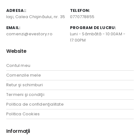
ADRESA::
TELEFON:
Iaşi, Calea Chişinăului, nr. 35
0770778855
EMAIL:
PROGRAM DE LUCRU:
comenzi@evestory.ro
Luni - Sâmbătă - 10:00AM -
17:00PM
Website
Contul meu
Comenzile mele
Retur şi schimburi
Termeni şi condiţii
Politica de confidenţialitate
Politica Cookies
Informaţii