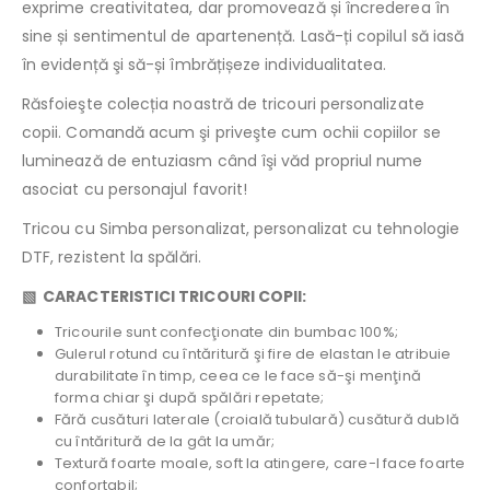
exprime creativitatea, dar promovează și încrederea în
sine și sentimentul de apartenență. Lasă-ți copilul să iasă
în evidență şi să-și îmbrățișeze individualitatea.
Răsfoieşte colecția noastră de tricouri personalizate
copii. Comandă acum şi priveşte cum ochii copiilor se
luminează de entuziasm când îşi văd propriul nume
asociat cu personajul favorit!
Tricou cu Simba personalizat, personalizat cu tehnologie
DTF, rezistent la spălări.
▧ CARACTERISTICI TRICOURI COPII:
Tricourile sunt confecţionate din bumbac 100%;
Gulerul rotund cu întăritură şi fire de elastan le atribuie
durabilitate în timp, ceea ce le face să-şi menţină
forma chiar şi după spălări repetate;
Fără cusături laterale (croială tubulară) cusătură dublă
cu întăritură de la gât la umăr;
Textură foarte moale, soft la atingere, care-l face foarte
confortabil;