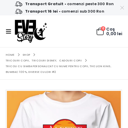
Transport Gratuit
• comenzi peste 300 Ron
Transport 16 lei
• comenzi sub 300 Ron
0
Coş
0,00
lei
HOME
SHOP
TRICOURI COPII
,
TRICOURI DISNEY
,
CADOURI COPII
TRICOU CU SIMBA PERSONALIZAT CU NUME PENTRU COPII, THE LION KING,
BUMBAC 100%, DIVERSE CULORI #2