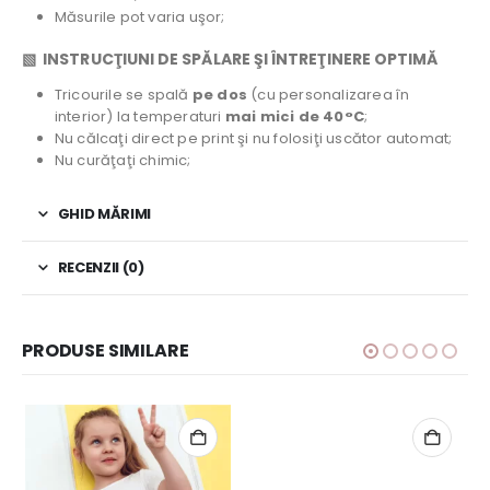
Măsurile pot varia uşor;
▧ INSTRUCŢIUNI DE SPĂLARE ŞI ÎNTREŢINERE OPTIMĂ
Tricourile se spală
pe dos
(cu personalizarea în
interior) la temperaturi
mai mici de 40°C
;
Nu călcaţi direct pe print şi nu folosiţi uscător automat;
Nu curăţaţi chimic;
GHID MĂRIMI
RECENZII (0)
PRODUSE SIMILARE