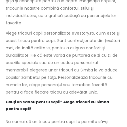
grijă şi concepute pentru a le capta imaginaţia copiilor,
tricourile noastre combină confortul, stilul şi
individualitatea, cu o grafică jucăuşă cu personajele lor
favorite.
Alege tricouri copii personalizate evestory.ro, cum este şi
acest tricou pentru copii. Sunt confecţionate din ţesături
moi, de înaltă calitate, pentru a asigura confort şi
durabilitate. Fie că este vorba de purtarea de zi cu zi, de
ocaziile speciale sau de un cadou personalizat
memorabil, alegerea unor tricouri cu Simba le va aduce
copiilor zâmbetul pe faţă. Personalizează tricourile cu
numele lor, alege personajul sau tematica favorită
pentru a face fiecare tricou cu adevărat unic.
Cauţi un cadou pentru copii? Alege tricouri cu Simba
pentru copii!
Nu numai că un tricou pentru copii le permite să-și