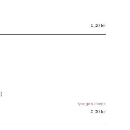
0,00
lei
i)
Şterge selecţia
0,00
lei