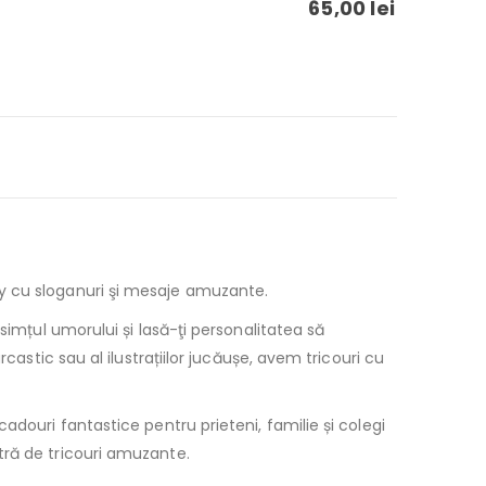
65,00
lei
ny cu sloganuri şi mesaje amuzante.
simțul umorului și lasă-ţi personalitatea să
castic sau al ilustrațiilor jucăușe, avem tricouri cu
adouri fantastice pentru prieteni, familie și colegi
tră de tricouri amuzante.