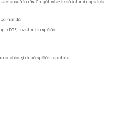
izbucnească în râs. Pregătește-te să întorci capetele
la comandă.
e DTF, rezistent la spălări.
orma chiar şi după spălări repetate;