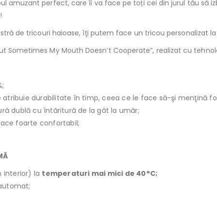
l amuzant perfect, care îi va face pe toți cei din jurul tău să 
!
stră de tricouri haioase, îţi putem face un tricou personalizat 
ut Sometimes My Mouth Doesn’t Cooperate”, realizat cu tehnologi
%;
le atribuie durabilitate în timp, ceea ce le face să-şi menţină f
ură dublă cu întăritură de la gât la umăr;
face foarte confortabil;
IMĂ
 interior) la
temperaturi mai mici de 40°C;
r automat;