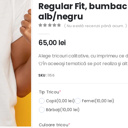
Regular Fit, bumbac
alb/negru
( Nu există recenzii până acum. )
0
out of 5
65,00
lei
Alege tricouri calitative, cu imprimeu ce 
👕În aceeaşi tematică se pot realiza şi al
SKU:
1156
(required)
Tip Tricou
*
Copii
(0,00 lei)
Femei
(10,00 lei)
Bărbaţi
(10,00 lei)
(required)
Culoare tricou
*