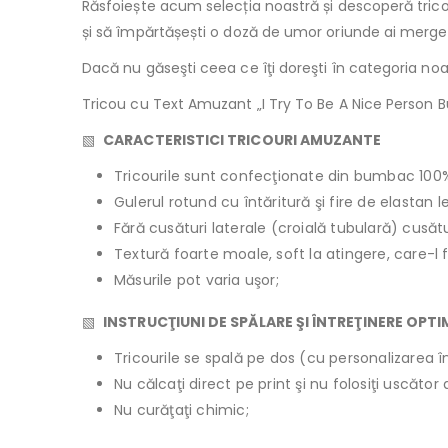
Răsfoiește acum selecția noastră și descoperă tricou
și să împărtășești o doză de umor oriunde ai merge
Dacă nu găseşti ceea ce îţi doreşti în categoria noa
Tricou cu Text Amuzant „I Try To Be A Nice Person B
▧
CARACTERISTICI TRICOURI AMUZANTE
Tricourile sunt confecţionate din bumbac 100
Gulerul rotund cu întăritură şi fire de elastan 
Fără cusături laterale (croială tubulară) cusăt
Textură foarte moale, soft la atingere, care-l 
Măsurile pot varia uşor;
▧
INSTRUCŢIUNI DE SPĂLARE ŞI ÎNTREŢINERE OPT
Tricourile se spală pe dos (cu personalizarea în
Nu călcaţi direct pe print şi nu folosiţi uscăto
Nu curăţaţi chimic;