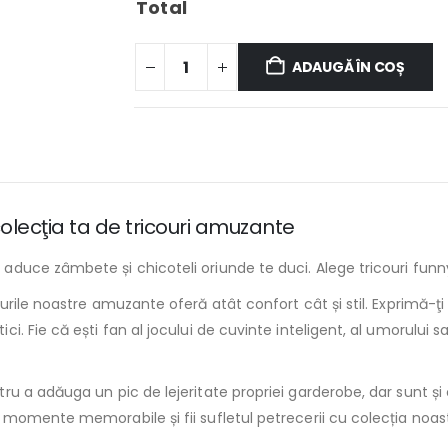
Total
ADAUGĂ ÎN COȘ
olecţia ta de tricouri amuzante
duce zâmbete și chicoteli oriunde te duci. Alege tricouri fun
rile noastre amuzante oferă atât confort cât și stil. Exprimă-ţi 
 Fie că ești fan al jocului de cuvinte inteligent, al umorului sar
u a adăuga un pic de lejeritate propriei garderobe, dar sunt și c
momente memorabile și fii sufletul petrecerii cu colecția noas