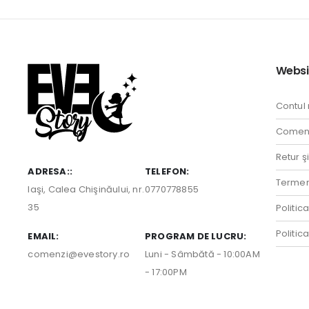
Websi
Contul
Comenz
Retur ş
ADRESA::
TELEFON:
Termeni
Iaşi, Calea Chişinăului, nr.
0770778855
35
Politic
Politic
EMAIL:
PROGRAM DE LUCRU:
comenzi@evestory.ro
Luni - Sâmbătă - 10:00AM
- 17:00PM