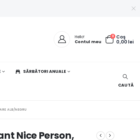
0
Coş
Hello!
Contul meu
0,00
lei
E
SĂRBĂTORI ANUALE
CAUTĂ
OARE ALB/NEGRU
ant Nice Person,