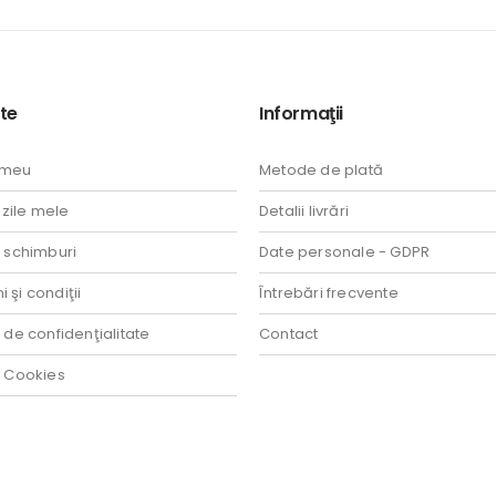
te
Informaţii
 meu
Metode de plată
ile mele
Detalii livrări
i schimburi
Date personale - GDPR
 şi condiţii
Întrebări frecvente
a de confidenţialitate
Contact
a Cookies