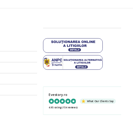
Evestory.ro
What Our Clients Say
4.95 rating
(154 reviews)