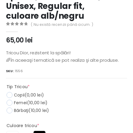
Unisex, Regular fit,
culoare alb/negru
( Nu există recenzii până acum. )
0
out of 5
65,00
lei
Tricou Dior, rezistent la spălări!
🌈În aceeaşi tematică se pot realiza şi alte produse.
SKU:
1556
(required)
Tip Tricou
*
Copii
(0,00 lei)
Femei
(10,00 lei)
Bărbaţi
(10,00 lei)
(required)
Culoare tricou
*