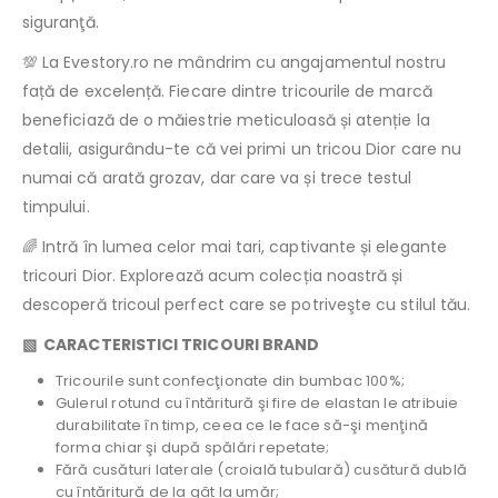
siguranţă.
💯 La Evestory.ro ne mândrim cu angajamentul nostru
față de excelență. Fiecare dintre tricourile de marcă
beneficiază de o măiestrie meticuloasă și atenție la
detalii, asigurându-te că vei primi un tricou Dior care nu
numai că arată grozav, dar care va și trece testul
timpului.
🌈 Intră în lumea celor mai tari, captivante și elegante
tricouri Dior. Explorează acum colecția noastră și
descoperă tricoul perfect care se potriveşte cu stilul tău.
▧ CARACTERISTICI TRICOURI BRAND
Tricourile sunt confecţionate din bumbac 100%;
Gulerul rotund cu întăritură şi fire de elastan le atribuie
durabilitate în timp, ceea ce le face să-şi menţină
forma chiar şi după spălări repetate;
Fără cusături laterale (croială tubulară) cusătură dublă
cu întăritură de la gât la umăr;