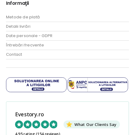
Informaţii
Metode de plată
Detalii livrări
Date personale - GDPR
Întrebări frecvente
Contact
Evestory.ro
What Our Clients Say
4.95 rating
(154 reviews)