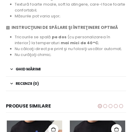
Textură foarte moale, soft la atingere, care-l face foarte
confortabil;
Măsurile pot varia uşor;
▧ INSTRUCŢIUNI DE SPĂLARE ŞI ÎNTREŢINERE OPTIMĂ
Tricourile se spală
pe dos
(cu personalizarea în
interior) la temperaturi
mai mici de 40°C
;
Nu călcaţi direct pe print şi nu folosiţi uscător automat;
Nu curăţaţi chimic;
GHID MĂRIMI
RECENZII (0)
PRODUSE SIMILARE