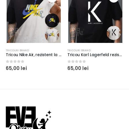
TRICOURI BRAND
TRICOURI BRAND
Tricou Nike Air, rezistent la spălări, bumbac 100%, regular fit, culoare alb/negru #2
Tricou Karl Lagerfeld rezistent la spălări, bumbac 100%, regular fit, culoare alb/negru #1
0
out of 5
0
out of 5
65,00
lei
65,00
lei