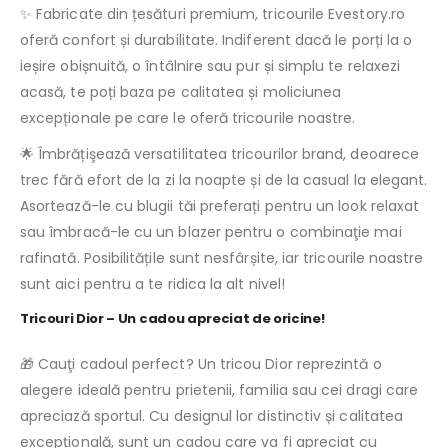
✨ Fabricate din țesături premium, tricourile Evestory.ro
oferă confort și durabilitate. Indiferent dacă le porți la o
ieșire obișnuită, o întâlnire sau pur și simplu te relaxezi
acasă, te poți baza pe calitatea și moliciunea
excepționale pe care le oferă tricourile noastre.
🌟 Îmbrățişează versatilitatea tricourilor brand, deoarece
trec fără efort de la zi la noapte și de la casual la elegant.
Asortează-le cu blugii tăi preferați pentru un look relaxat
sau îmbracă-le cu un blazer pentru o combinaţie mai
rafinată. Posibilitățile sunt nesfârșite, iar tricourile noastre
sunt aici pentru a te ridica la alt nivel!
Tricouri Dior – Un cadou apreciat de oricine!
🎁 Cauţi cadoul perfect? Un tricou Dior reprezintă o
alegere ideală pentru prietenii, familia sau cei dragi care
apreciază sportul. Cu designul lor distinctiv și calitatea
excepțională, sunt un cadou care va fi apreciat cu