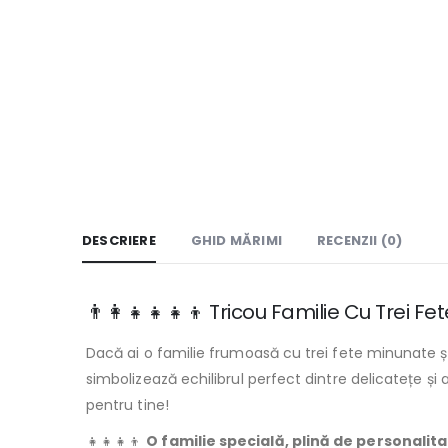
DESCRIERE
GHID MĂRIMI
RECENZII (0)
👨‍👩‍👧‍👧‍👧👦 Tricou Familie Cu Trei F
Dacă ai o familie frumoasă cu trei fete minunate și
simbolizează echilibrul perfect dintre delicatețe și
pentru tine!
👧👧👧👦
O familie specială, plină de personalita