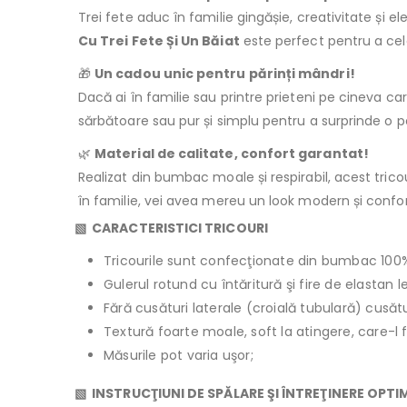
Trei fete aduc în familie gingășie, creativitate și 
Cu Trei Fete Și Un Băiat
este perfect pentru a cel
🎁
Un cadou unic pentru părinți mândri!
Dacă ai în familie sau printre prieteni pe cineva ca
sărbătoare sau pur și simplu pentru a surprinde o 
🌿
Material de calitate, confort garantat!
Realizat din bumbac moale și respirabil, acest tricou
în familie, vei avea mereu un look modern și confor
▧ CARACTERISTICI TRICOURI
Tricourile sunt confecţionate din bumbac 100
Gulerul rotund cu întăritură şi fire de elastan 
Fără cusături laterale (croială tubulară) cusăt
Textură foarte moale, soft la atingere, care-l 
Măsurile pot varia uşor;
▧ INSTRUCŢIUNI DE SPĂLARE ŞI ÎNTREŢINERE OPTI