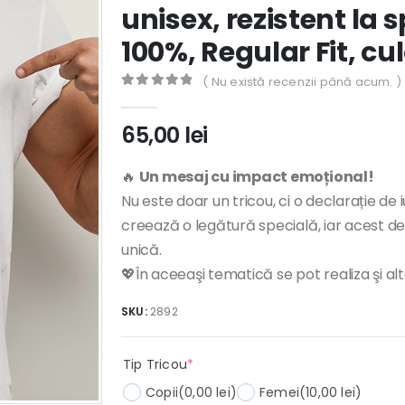
unisex, rezistent la
100%, Regular Fit, c
( Nu există recenzii până acum. )
0
out of 5
65,00
lei
🔥
Un mesaj cu impact emoțional!
Nu este doar un tricou, ci o declarație de i
creează o legătură specială, iar acest de
unică.
💖În aceeaşi tematică se pot realiza şi al
SKU:
2892
(required)
Tip Tricou
*
Copii
(0,00 lei)
Femei
(10,00 lei)