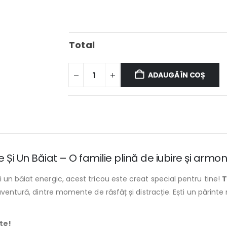
Total
ADAUGĂ ÎN COȘ
ete Și Un Băiat – O familie plină de iubire și armon
 un băiat energic, acest tricou este creat special pentru tine!
T
 aventură, dintre momente de răsfăț și distracție. Ești un părin
te!