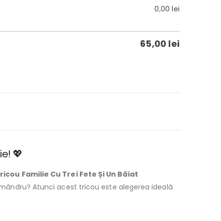
0,00
lei
65,00
lei
ie! 💖
ricou Familie Cu Trei Fete Și Un Băiat
te mândru? Atunci acest tricou este alegerea ideală