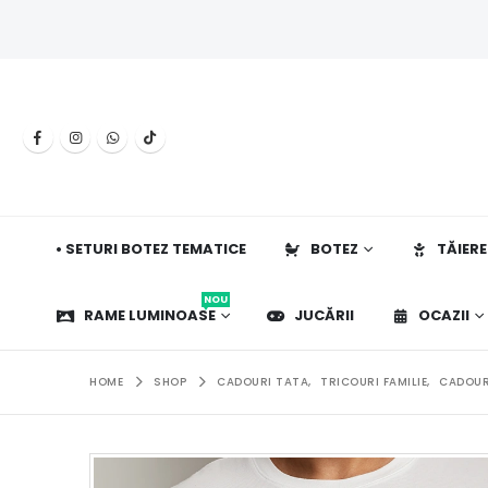
• SETURI BOTEZ TEMATICE
BOTEZ
TĂIERE
NOU
RAME LUMINOASE
JUCĂRII
OCAZII
HOME
SHOP
CADOURI TATA
,
TRICOURI FAMILIE
,
CADOUR