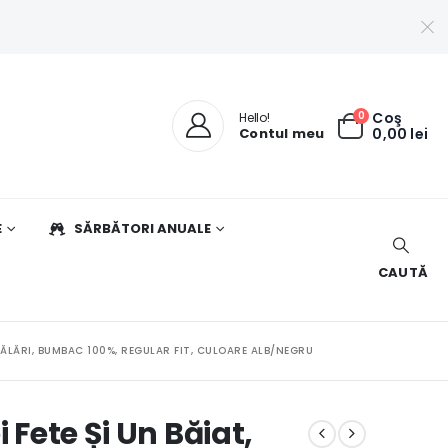
0
Coş
Hello!
Contul meu
0,00
lei
E
SĂRBĂTORI ANUALE
CAUTĂ
SPĂLĂRI, BUMBAC 100%, REGULAR FIT, CULOARE ALB/NEGRU
 Fete Și Un Băiat,