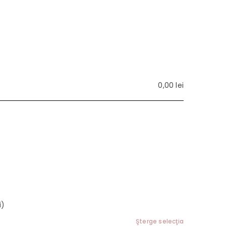
0,00
lei
i)
Şterge selecţia