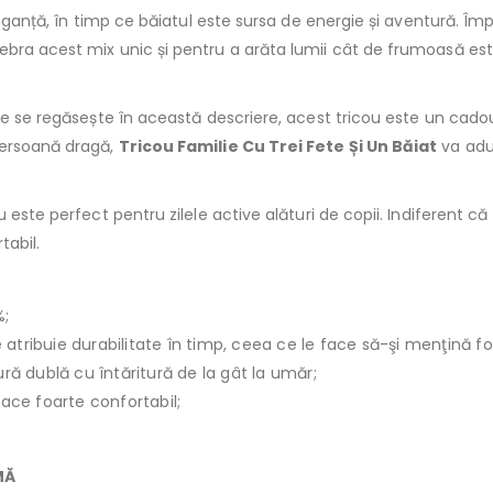
eleganță, în timp ce băiatul este sursa de energie și aventură. 
ebra acest mix unic și pentru a arăta lumii cât de frumoasă este
re se regăsește în această descriere, acest tricou este un cadou
persoană dragă,
Tricou Familie Cu Trei Fete Și Un Băiat
va adu
 este perfect pentru zilele active alături de copii. Indiferent că 
tabil.
%;
le atribuie durabilitate în timp, ceea ce le face să-şi menţină f
ură dublă cu întăritură de la gât la umăr;
face foarte confortabil;
MĂ