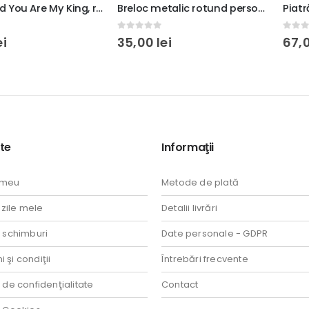
Tricou Dad You Are My King, rezistent la spălări, bumbac 100%, Unisex, culoare alb/negru, regular fit
Breloc metalic rotund personalizat cu o poză, pentru orice ocazie
0
out of 5
0
out of 5
35,00
lei
67,00
lei
te
Informaţii
 meu
Metode de plată
ile mele
Detalii livrări
i schimburi
Date personale - GDPR
 şi condiţii
Întrebări frecvente
a de confidenţialitate
Contact