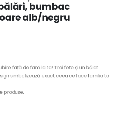
 spălări, bumbac
uloare alb/negru
ubire față de familia ta! Trei fete și un băiat
sign simbolizează exact ceea ce face familia ta
te produse.