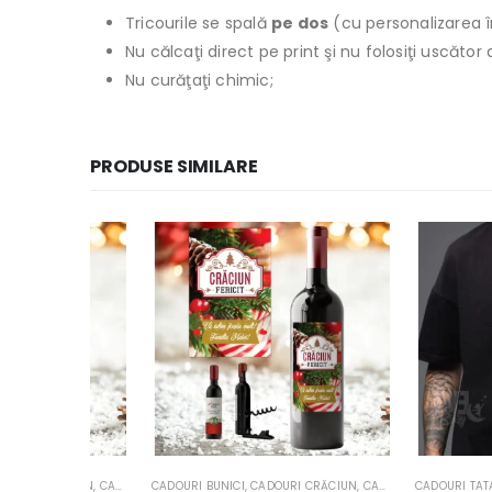
Tricourile se spală
pe dos
(cu personalizarea î
Nu călcaţi direct pe print şi nu folosiţi uscăto
Nu curăţaţi chimic;
PRODUSE SIMILARE
ĂCIUN
,
CADOURI FINI
CADOURI BUNICI
,
CADOURI MAMA
,
CADOURI CRĂCIUN
,
CADOURI NAŞI
,
,
CADOURI FINI
CADOURI TATA
CADOURI TATA
,
CADOURI MAMA
,
SETURI CADOU D
,
TRICOURI
,
C