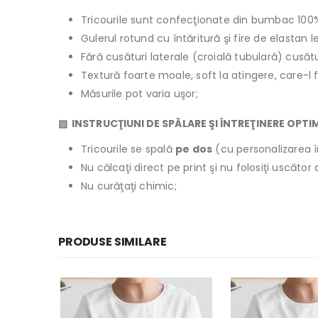
Tricourile sunt confecţionate din bumbac 100
Gulerul rotund cu întăritură şi fire de elastan 
Fără cusături laterale (croială tubulară) cusăt
Textură foarte moale, soft la atingere, care-l 
Măsurile pot varia uşor;
▧ INSTRUCŢIUNI DE SPĂLARE ŞI ÎNTREŢINERE OPTI
Tricourile se spală
pe dos
(cu personalizarea î
Nu călcaţi direct pe print şi nu folosiţi uscăto
Nu curăţaţi chimic;
PRODUSE SIMILARE