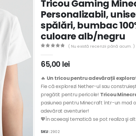
Tricou Gaming Minec
Personalizabil, unisex
spălări, bumbac 100%
culoare alb/negru
( Nu există recenzii până acum. )
0
out of 5
65,00
lei
🔥
Un tricou pentru adevărații explorat
Fie că explorezi Nether-ul sau construieșt
pregătit pentru pericole!
Tricou Minecr
pasiunea pentru Minecraft într-un mod orig
adevărat aventurier!
💖În aceeaşi tematică se pot realiza şi al
SKU:
2902