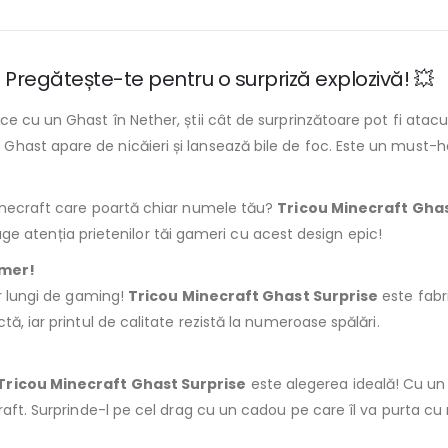
 Pregătește-te pentru o surpriză explozivă! 💥
e cu un Ghast în Nether, știi cât de surprinzătoare pot fi atacur
Ghast apare de nicăieri și lansează bile de foc. Este un must-
Minecraft care poartă chiar numele tău?
Tricou Minecraft Ghas
atrage atenția prietenilor tăi gameri cu acest design epic!
amer!
or lungi de gaming!
Tricou Minecraft Ghast Surprise
este fabr
ă, iar printul de calitate rezistă la numeroase spălări.
Tricou Minecraft Ghast Surprise
este alegerea ideală! Cu un d
craft. Surprinde-l pe cel drag cu un cadou pe care îl va purta cu