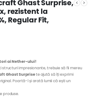
raft Ghast Surprise,
, rezistent la
, Regular Fit,
ori ai Nether-ului!
i structuri impresionante, trebuie să fii mereu
aft Ghast Surprise
te ajută să îți exprimi
inal. Poartă-l și arată lumii că ești un
te produse.