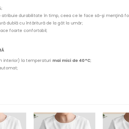
%;
le atribuie durabilitate în timp, ceea ce le face să-şi menţină f
ură dublă cu întăritură de la gât la umăr;
face foarte confortabil;
MĂ
n interior) la temperaturi
mai mici de 40°C
;
r automat;