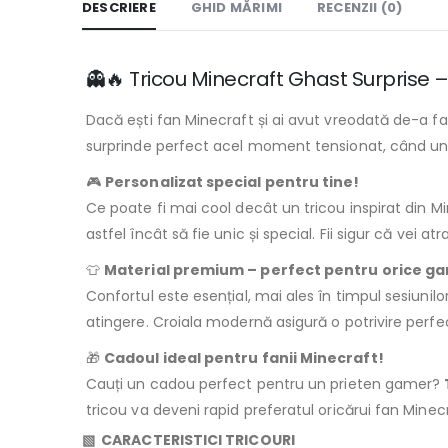
DESCRIERE
GHID MĂRIMI
RECENZII (0)
👻🔥 Tricou Minecraft Ghast Surprise –
Dacă ești fan Minecraft și ai avut vreodată de-a fac
surprinde perfect acel moment tensionat, când un 
🎮
Personalizat special pentru tine!
Ce poate fi mai cool decât un tricou inspirat din 
astfel încât să fie unic și special. Fii sigur că vei 
👕
Material premium – perfect pentru orice g
Confortul este esențial, mai ales în timpul sesiunil
atingere. Croiala modernă asigură o potrivire perfect
🎁
Cadoul ideal pentru fanii Minecraft!
Cauți un cadou perfect pentru un prieten gamer?
tricou va deveni rapid preferatul oricărui fan Mine
▧ CARACTERISTICI TRICOURI