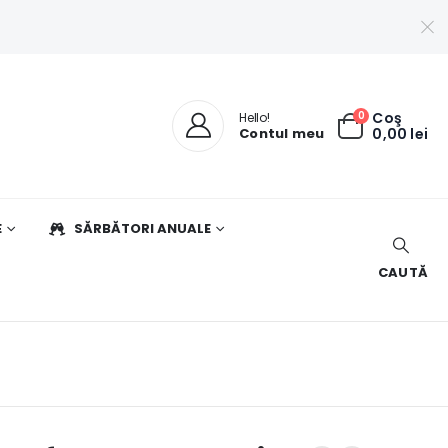
0
Coş
Hello!
Contul meu
0,00
lei
E
SĂRBĂTORI ANUALE
CAUTĂ
U