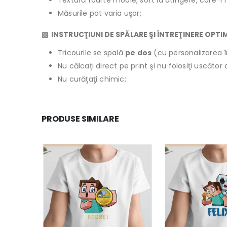
Textură foarte moale, soft la atingere, care-l 
Măsurile pot varia uşor;
▧ INSTRUCŢIUNI DE SPĂLARE ŞI ÎNTREŢINERE OPTI
Tricourile se spală
pe dos
(cu personalizarea î
Nu călcaţi direct pe print şi nu folosiţi uscăto
Nu curăţaţi chimic;
PRODUSE SIMILARE