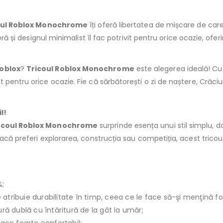
oul Roblox Monochrome
îți oferă libertatea de mișcare de care 
ejeră și designul minimalist îl fac potrivit pentru orice ocazie, ofer
oblox
?
Tricoul Roblox Monochrome
este alegerea ideală! Cu
pentru orice ocazie. Fie că sărbătorești o zi de naștere, Crăciun
l!
icoul Roblox Monochrome
surprinde esența unui stil simplu, d
 dacă preferi explorarea, construcția sau competiția, acest tric
%;
le atribuie durabilitate în timp, ceea ce le face să-şi menţină f
ură dublă cu întăritură de la gât la umăr;