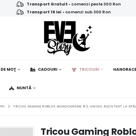
Transport Gratuit
• comenzi peste 300 Ron
Transport 16 lei
• comenzi sub 300 Ron
 DE MOŢ
CADOURI
TRICOURI
HANORAC
NUNTĂ
PII
TRICOU GAMING ROBLOX MONOCHROME #2, UNISEX, REZISTENT LA SPĂLĂ
Tricou Gaming Robl