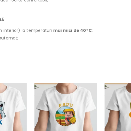
face foarte confortabil;
MĂ
n interior) la temperaturi
mai mici de 40°C
;
r automat;