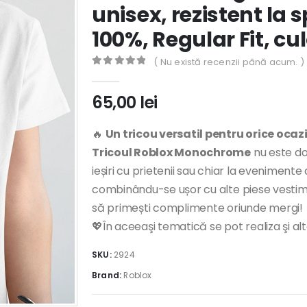
unisex, rezistent la
100%, Regular Fit, c
( Nu există recenzii până acum. )
0
out of 5
65,00
lei
🔥
Un tricou versatil pentru orice ocaz
Tricoul Roblox Monochrome
nu este doa
ieșiri cu prietenii sau chiar la evenimente
combinându-se ușor cu alte piese vestime
să primești complimente oriunde mergi!
💖În aceeaşi tematică se pot realiza şi al
SKU:
2924
Brand:
Roblox