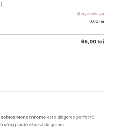
i)
Şterge selecţia
0,00
lei
65,00
lei
l Roblox Monochrome
este alegerea perfectă!
ră să își piardă vibe-ul de gamer.