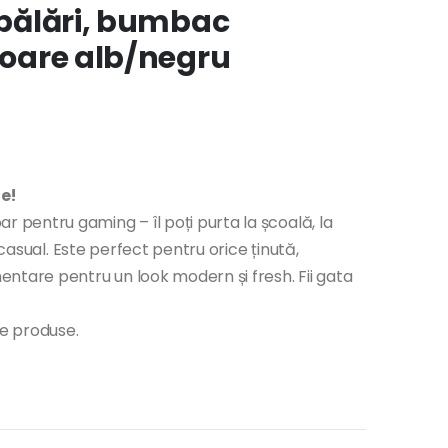
 spălări, bumbac
uloare alb/negru
ie!
r pentru gaming – îl poți purta la școală, la
 casual. Este perfect pentru orice ținută,
ntare pentru un look modern și fresh. Fii gata
te produse.