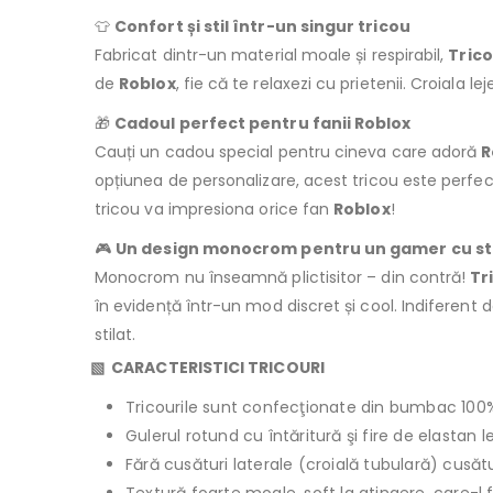
👕
Confort și stil într-un singur tricou
Fabricat dintr-un material moale și respirabil,
Tric
de
Roblox
, fie că te relaxezi cu prietenii. Croiala l
🎁
Cadoul perfect pentru fanii Roblox
Cauți un cadou special pentru cineva care adoră
R
opțiunea de personalizare, acest tricou este perfect 
tricou va impresiona orice fan
Roblox
!
🎮
Un design monocrom pentru un gamer cu sti
Monocrom nu înseamnă plictisitor – din contră!
Tr
în evidență într-un mod discret și cool. Indiferent
stilat.
▧ CARACTERISTICI TRICOURI
Tricourile sunt confecţionate din bumbac 100
Gulerul rotund cu întăritură şi fire de elastan 
Fără cusături laterale (croială tubulară) cusăt