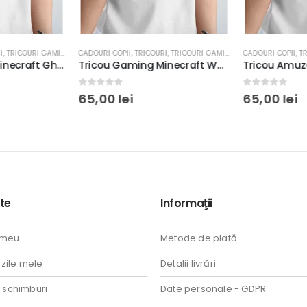
I
,
TRICOURI GAMING
CADOURI COPII
,
TRICOURI
,
TRICOURI GAMING
CADOURI COPII
,
TR
Tricou Gaming Minecraft Ghast Surprise, Personalizabil, unisex, rezistent la spălări, bumbac 100%, Regular Fit, culoare alb/negru
Tricou Gaming Minecraft Wheat Farmer, Personalizabil, unisex, rezistent la spălări, bumbac 100%, Regular Fit, culoare alb/negru
0
out of 5
0
out of 5
65,00
lei
65,00
lei
te
Informaţii
 meu
Metode de plată
ile mele
Detalii livrări
i schimburi
Date personale - GDPR