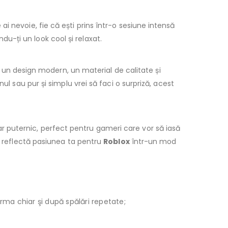
ai nevoie, fie că ești prins într-o sesiune intensă
indu-ți un look cool și relaxat.
 un design modern, un material de calitate și
ul sau pur și simplu vrei să faci o surpriză, acest
ar puternic, perfect pentru gameri care vor să iasă
ou reflectă pasiunea ta pentru
Roblox
într-un mod
orma chiar şi după spălări repetate;