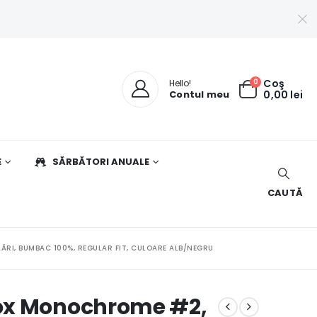
0
Coş
Hello!
Contul meu
0,00
lei
E
SĂRBĂTORI ANUALE
CAUTĂ
RI, BUMBAC 100%, REGULAR FIT, CULOARE ALB/NEGRU
ox Monochrome #2,