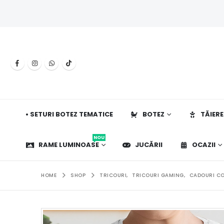
• SETURI BOTEZ TEMATICE
BOTEZ
TĂIERE
NOU
RAME LUMINOASE
JUCĂRII
OCAZII
HOME
SHOP
TRICOURI
,
TRICOURI GAMING
,
CADOURI CO