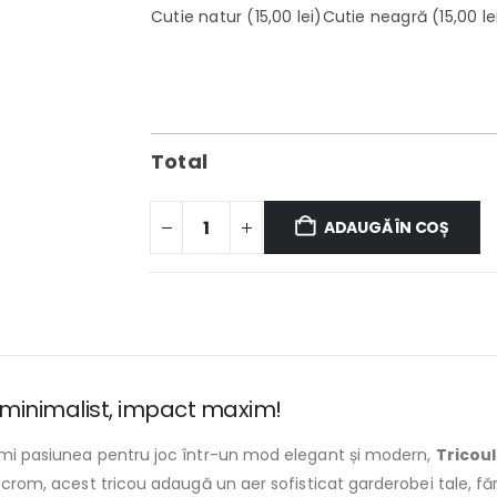
Cutie natur
(15,00 lei)
Cutie neagră
(15,00 le
Total
ADAUGĂ ÎN COȘ
minimalist, impact maxim!
primi pasiunea pentru joc într-un mod elegant și modern,
Tricou
nocrom, acest tricou adaugă un aer sofisticat garderobei tale, fă